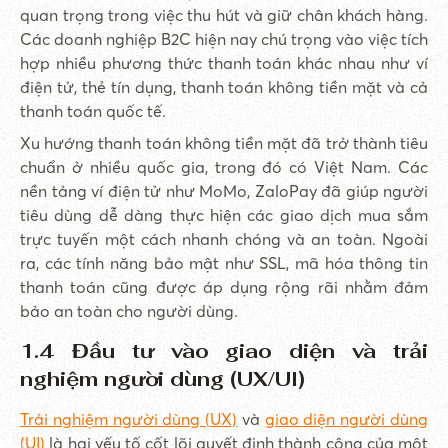
quan trọng trong việc thu hút và giữ chân khách hàng.
Các doanh nghiệp B2C hiện nay chú trọng vào việc tích
hợp nhiều phương thức thanh toán khác nhau như ví
điện tử, thẻ tín dụng, thanh toán không tiền mặt và cả
thanh toán quốc tế.
Xu hướng thanh toán không tiền mặt đã trở thành tiêu
chuẩn ở nhiều quốc gia, trong đó có Việt Nam. Các
nền tảng ví điện tử như MoMo, ZaloPay đã giúp người
tiêu dùng dễ dàng thực hiện các giao dịch mua sắm
trực tuyến một cách nhanh chóng và an toàn. Ngoài
ra, các tính năng bảo mật như SSL, mã hóa thông tin
thanh toán cũng được áp dụng rộng rãi nhằm đảm
bảo an toàn cho người dùng.
1.4 Đầu tư vào giao diện và trải
nghiệm người dùng (UX/UI)
Trải nghiệm người dùng (UX)
và
giao diện người dùng
(UI)
là hai yếu tố cốt lõi quyết định thành công của một