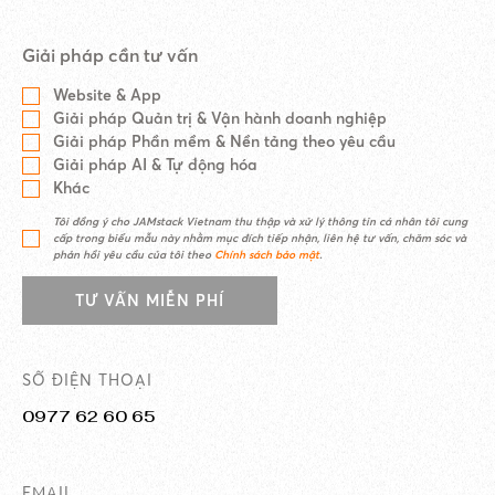
Giải pháp cần tư vấn
Website & App
Giải pháp Quản trị & Vận hành doanh nghiệp
Giải pháp Phần mềm & Nền tảng theo yêu cầu
Giải pháp AI & Tự động hóa
Khác
Tôi đồng ý cho JAMstack Vietnam thu thập và xử lý thông tin cá nhân tôi cung
cấp trong biểu mẫu này nhằm mục đích tiếp nhận, liên hệ tư vấn, chăm sóc và
phản hồi yêu cầu của tôi theo
Chính sách bảo mật
.
TƯ VẤN MIỄN PHÍ
SỐ ĐIỆN THOẠI
0977 62 60 65
EMAIL