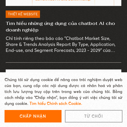
THIẾT KẾ WEBSITE
Tìm hiểu những ứng dụng của chatbot AI cho
doanh nghiệp
Chỉ tính riêng theo báo cáo "Chatbot Market Size,
Share & Trends Analysis Report By Type, Application,
End-use, and Segment Forecasts, 2023 - 2029" của
Grand View Research, thị trường chatbot AI toàn cầu
dự báo sẽ đạt giá trị 1,34 tỷ USD vào năm 2029, với tỷ
lệ tăng trưởng hàng năm (CAGR) lên đến 23,3%.
Chúng tôi sử dụng cookie để nâng cao trải nghiệm duyệt web
của bạn, cung cấp các nội dung được cá nhân hoá và phân
tích lưu lượng truy cập trên trang web của chúng tôi. Bằng
cách nhấp vào “Chấp nhận”, bạn đồng ý với việc chúng tôi sử
dụng cookie.
Tìm hiểu Chính sách Cookie.
CHẤP NHẬN
TỪ CHỐI