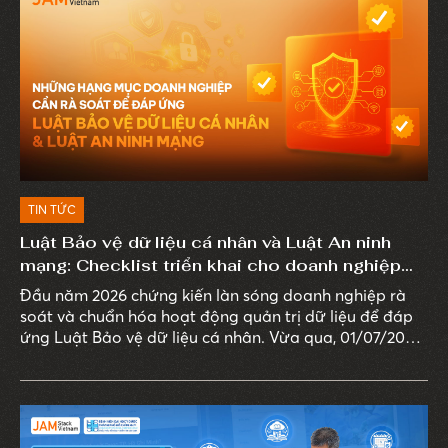
TIN TỨC
Luật Bảo vệ dữ liệu cá nhân và Luật An ninh
mạng: Checklist triển khai cho doanh nghiệp
năm 2026
Đầu năm 2026 chứng kiến làn sóng doanh nghiệp rà
soát và chuẩn hóa hoạt động quản trị dữ liệu để đáp
ứng Luật Bảo vệ dữ liệu cá nhân. Vừa qua, 01/07/2026,
Luật An ninh mạng 2025 chính thức có hiệu lực, mở
rộng yêu cầu từ quản lý dữ liệu sang bảo vệ toàn bộ
hệ thống xử lý dữ liệu trên môi trường số.