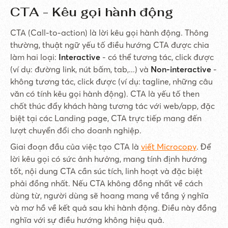
CTA - Kêu gọi hành động
CTA (Call-to-action) là lời kêu gọi hành động. Thông
thường, thuật ngữ yếu tố điều hướng CTA được chia
làm hai loại:
Interactive
- có thể tương tác, click được
(ví dụ: đường link, nút bấm, tab,...) và
Non-interactive
-
không tương tác, click được (ví dụ: tagline, những câu
văn có tính kêu gọi hành động). CTA là yếu tố then
chốt thúc đẩy khách hàng tương tác với web/app, đặc
biệt tại các Landing page, CTA trực tiếp mang đến
lượt chuyển đổi cho doanh nghiệp.
Giai đoạn đầu của việc tạo CTA là
viết Microcopy
. Để
lời kêu gọi có sức ảnh hưởng, mang tính định hướng
tốt, nội dung CTA cần súc tích, linh hoạt và đặc biệt
phải đồng nhất. Nếu CTA không đồng nhất về cách
dùng từ, người dùng sẽ hoang mang về tầng ý nghĩa
và mơ hồ về kết quả sau khi hành động. Điều này đồng
nghĩa với sự điều hướng không hiệu quả.