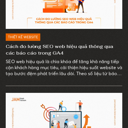
THIẾT KẾ WEBSITE
Cách đo lường SEO web hiệu quả thông qua
các báo cáo trong GA4
SEO web hiệu quả là chìa khóa để tăng khả năng tiếp
cận khách hàng mục tiêu, cải thiện hiệu suất website và
tạo bước đệm phát triển lâu dài. Theo số liệu từ báo
cáo “B2B and B2C Cos. Say SEO Top Digital Channel
For Lead Gen”, gần 60% doanh nghiệp B2B cho biết
SEO là vũ khí chính giúp họ tạo khách hàng tiềm năng.