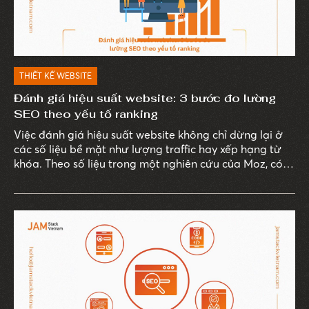
THIẾT KẾ WEBSITE
Đánh giá hiệu suất website: 3 bước đo lường
SEO theo yếu tố ranking
Việc đánh giá hiệu suất website không chỉ dừng lại ở
các số liệu bề mặt như lượng traffic hay xếp hạng từ
khóa. Theo số liệu trong một nghiên cứu của Moz, có
đến 93% trải nghiệm trực tuyến bắt đầu từ công cụ
tìm kiếm, và trong số này, chỉ ít doanh nghiệp thực sự
sử dụng dữ liệu SEO để đo lường giá trị thực sự từ các
chiến dịch marketing.