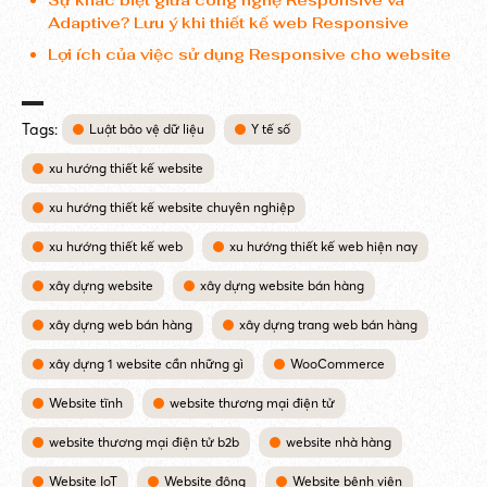
Sự khác biệt giữa công nghệ Responsive và
Adaptive? Lưu ý khi thiết kế web Responsive
Lợi ích của việc sử dụng Responsive cho website
Tags:
Luật bảo vệ dữ liệu
Y tế số
xu hướng thiết kế website
xu hướng thiết kế website chuyên nghiệp
xu hướng thiết kế web
xu hướng thiết kế web hiện nay
xây dựng website
xây dựng website bán hàng
xây dựng web bán hàng
xây dựng trang web bán hàng
xây dựng 1 website cần những gì
WooCommerce
Website tĩnh
website thương mại điện tử
website thương mại điện tử b2b
website nhà hàng
Website IoT
Website động
Website bệnh viện