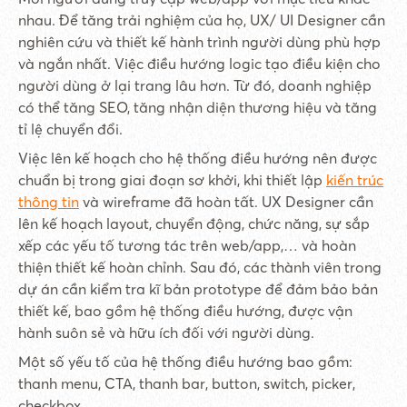
nhau. Để tăng trải nghiệm của họ, UX/ UI Designer cần
nghiên cứu và thiết kế hành trình người dùng phù hợp
và ngắn nhất. Việc điều hướng logic tạo điều kiện cho
người dùng ở lại trang lâu hơn. Từ đó, doanh nghiệp
có thể tăng SEO, tăng nhận diện thương hiệu và tăng
tỉ lệ chuyển đổi.
Việc lên kế hoạch cho hệ thống điều hướng nên được
chuẩn bị trong giai đoạn sơ khởi, khi thiết lập
kiến trúc
thông tin
và wireframe đã hoàn tất. UX Designer cần
lên kế hoạch layout, chuyển động, chức năng, sự sắp
xếp các yếu tố tương tác trên web/app,… và hoàn
thiện thiết kế hoàn chỉnh. Sau đó, các thành viên trong
dự án cần kiểm tra kĩ bản prototype để đảm bảo bản
thiết kế, bao gồm hệ thống điều hướng, được vận
hành suôn sẻ và hữu ích đối với người dùng.
Một số yếu tố của hệ thống điều hướng bao gồm:
thanh menu, CTA, thanh bar, button, switch, picker,
checkbox.