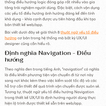
thống điều hướng logic đóng góp rất nhiều vào gia
tăng trải nghiệm người dùng. Đặc biệt, cách vận dụng
các yếu tố điều hướng ảnh hưởng đáng kể đến tính
khả dụng - khía cạnh được ưu tiên hàng đầu khi tạo
bản thiết kế web/app.
Bài viết dưới đây sẽ giải thích 8
thuật ngữ yếu tố điều
hướng
cơ bản trong hệ thống mà bất kỳ UX/UI
designer cũng cần hiểu rõ.
Định nghĩa Navigation - Điều
hướng
Theo nghĩa đen trong tiếng Anh, “navigation” có nghĩa
là điều khiển phương tiện vận chuyển đi từ nơi này
sang nơi khác kèm theo việc kiểm soát tốc độ và các
hỗ trợ cần thiết để quá trình vận chuyển được suôn sẻ.
Tương tự, thuật ngữ yếu tố điều hướng Navigation
trong thiết kế UX/UI là định hướng người dùng thực
hiện lộ trình được thiết kế sẵn trên web/app.