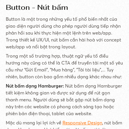
Button - Nút bấm
Button là một trong những yếu tố phổ biến nhất của
giao diện người dùng cho phép người dùng tiếp nhận
phản hồi sau khi thực hiện một lệnh trên web/app.
Trong thiết kế UX/UI, nút bấm cần hài hoà với concept
web/app và nổi bật trong layout.
Trong một số trường hợp, thuật ngữ yếu tố điều
hướng này cũng có thể là CTA để truyền tải một số yêu
cầu như “Gửi Email”, “Mua hàng”, “Tải tài liệu”,... Tuy
nhiên, button còn bao gồm nhiều dạng khác nhau như:
Nút bấm dạng Hamburger:
Nút bấm dạng Hamburger
tiết kiệm không gian và được sử dụng để rút gọn
thanh menu. Người dùng sẽ bắt gặp nút bấm dạng
này trên các website có phong cách sáng tạo hoặc
phiên bản điện thoại, tablet của website.
Mặc dù mang lại lợi ích về
Responsive Design
, nút bấm