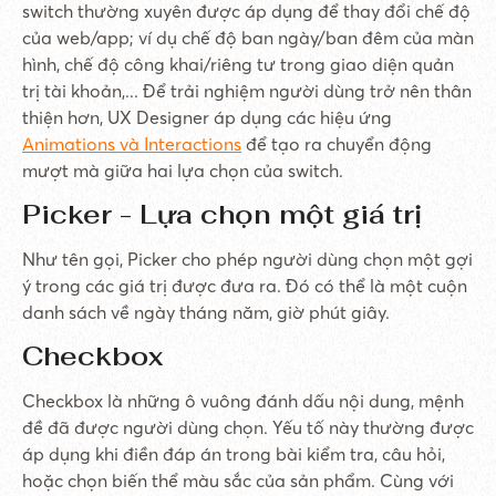
switch thường xuyên được áp dụng để thay đổi chế độ
của web/app; ví dụ chế độ ban ngày/ban đêm của màn
hình, chế độ công khai/riêng tư trong giao diện quản
trị tài khoản,... Để trải nghiệm người dùng trở nên thân
thiện hơn, UX Designer áp dụng các hiệu ứng
Animations và Interactions
để tạo ra chuyển động
mượt mà giữa hai lựa chọn của switch.
Picker - Lựa chọn một giá trị
Như tên gọi, Picker cho phép người dùng chọn một gợi
ý trong các giá trị được đưa ra. Đó có thể là một cuộn
danh sách về ngày tháng năm, giờ phút giây.
Checkbox
Checkbox là những ô vuông đánh dấu nội dung, mệnh
đề đã được người dùng chọn. Yếu tố này thường được
áp dụng khi điền đáp án trong bài kiểm tra, câu hỏi,
hoặc chọn biến thể màu sắc của sản phẩm. Cùng với