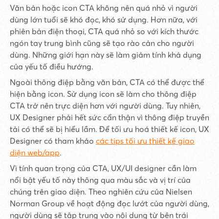
Văn bản hoặc icon CTA không nên quá nhỏ vì người
dùng lớn tuổi sẽ khó đọc, khó sử dụng. Hơn nữa, với
phiên bản điện thoại, CTA quá nhỏ so với kích thước
ngón tay trung bình cũng sẽ tạo rào cản cho người
dùng. Những giới hạn này sẽ làm giảm tính khả dụng
của yếu tố điều hướng.
Ngoài thông điệp bằng văn bản, CTA có thể được thể
hiện bằng icon. Sử dụng icon sẽ làm cho thông điệp
CTA trở nên trực diện hơn với người dùng. Tuy nhiên,
UX Designer phải hết sức cẩn thận vì thông điệp truyền
tải có thể sẽ bị hiểu lầm. Để tối ưu hoá thiết kế icon, UX
Designer có tham khảo
các tips tối ưu thiết kế giao
diện web/app
.
Vì tính quan trọng của CTA, UX/UI designer cần làm
nổi bật yếu tố này thông qua màu sắc và vị trí của
chúng trên giao diện. Theo nghiên cứu của Nielsen
Norman Group về hoạt động đọc lướt của người dùng,
người dùng sẽ tập trung vào nội dung từ bên trái