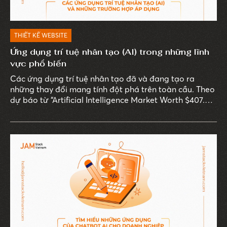
THIẾT KẾ WEBSITE
Ứng dụng trí tuệ nhân tạo (AI) trong những lĩnh
vực phổ biến
Các ứng dụng trí tuệ nhân tạo đã và đang tạo ra
những thay đổi mang tính đột phá trên toàn cầu. Theo
dự báo từ “Artificial Intelligence Market Worth $407.0
Billion By 2027" năm 2023 của MarketsandMarkets, thị
trường AI toàn cầu dự kiến sẽ đạt 407 tỷ USD vào năm
2027, tăng trưởng trung bình 36,2% mỗi năm. Con số
này minh chứng cho tầm quan trọng và sự bùng nổ
của AI trên mọi lĩnh vực.