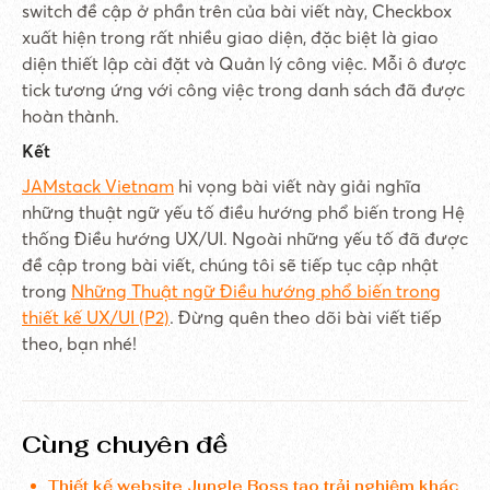
switch đề cập ở phần trên của bài viết này, Checkbox
xuất hiện trong rất nhiều giao diện, đặc biệt là giao
diện thiết lập cài đặt và Quản lý công việc. Mỗi ô được
tick tương ứng với công việc trong danh sách đã được
hoàn thành.
Kết
JAMstack Vietnam
hi vọng bài viết này giải nghĩa
những thuật ngữ yếu tố điều hướng phổ biến trong Hệ
thống Điều hướng UX/UI. Ngoài những yếu tố đã được
đề cập trong bài viết, chúng tôi sẽ tiếp tục cập nhật
trong
Những Thuật ngữ Điều hướng phổ biến trong
thiết kế UX/UI (P2)
. Đừng quên theo dõi bài viết tiếp
theo, bạn nhé!
Cùng chuyên đề
Thiết kế website Jungle Boss tạo trải nghiệm khác