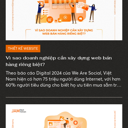
THIẾT KẾ WEBSITE
Vì sao doanh nghiệp cần xây dựng web bán
hàng riêng biệt?
Theo báo cáo Digital 2024 của We Are Social, Việt
Nam hiện có hơn 75 triệu người dùng Internet, với hơn
60% người tiêu dùng cho biết họ ưu tiên mua sắm trực
tuyến thay vì đến cửa hàng truyền thống. Thói quen
này thúc đẩy sự phát triển của các sàn thương mại
điện tử, đồng thời đặt ra yêu cầu cấp thiết cho các
doanh nghiệp về việc sở hữu một website bán hàng
chuyên nghiệp.