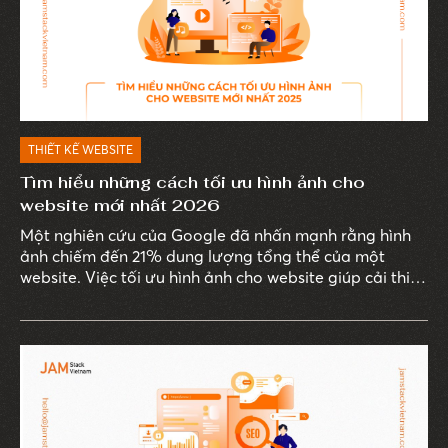
THIẾT KẾ WEBSITE
Tìm hiểu những cách tối ưu hình ảnh cho
website mới nhất 2026
Một nghiên cứu của Google đã nhấn mạnh rằng hình
ảnh chiếm đến 21% dung lượng tổng thể của một
website. Việc tối ưu hình ảnh cho website giúp cải thiện
tốc độ tải trang, nâng cao trải nghiệm người dùng,
đồng thời đảm bảo tính thẩm mỹ cho giao diện web.
Đặc biệt, trong năm 2026, các phương pháp tối ưu
hình ảnh liên tục đổi mới để đáp ứng kỳ vọng ngày
càng cao của doanh nghiệp và người dùng. Cùng
JAMstack Vietnam khám phá những phương pháp tối
ưu hình ảnh mới nhất trong bài viết dưới đây.