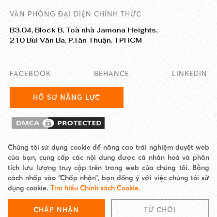
VĂN PHÒNG ĐẠI DIỆN CHÍNH THỨC
B3.04, Block B, Toà nhà Jamona Heights,
210 Bùi Văn Ba, P.Tân Thuận, TPHCM
FACEBOOK
BEHANCE
LINKEDIN
HỒ SƠ NĂNG LỰC
Chúng tôi sử dụng cookie để nâng cao trải nghiệm duyệt web
của bạn, cung cấp các nội dung được cá nhân hoá và phân
tích lưu lượng truy cập trên trang web của chúng tôi. Bằng
© 2025 Công ty TNHH Giải Pháp Công Nghệ Easy AI. JAMstack Vietnam là
cách nhấp vào “Chấp nhận”, bạn đồng ý với việc chúng tôi sử
thương hiệu/đơn vị trực thuộc Easy AI.
dụng cookie.
Tìm hiểu Chính sách Cookie.
Địa chỉ: Jamona Heights, 210 Bùi Văn Ba, P. Tân Thuận, TP.HCM Email:
hello@jamstackvietnam.com Hotline: 0977 62 60 65
CHẤP NHẬN
TỪ CHỐI
Chính sách Cookie
|
Site map