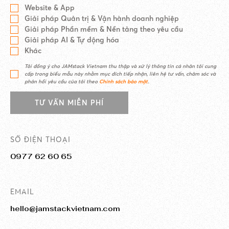
Website & App
Giải pháp Quản trị & Vận hành doanh nghiệp
Giải pháp Phần mềm & Nền tảng theo yêu cầu
Giải pháp AI & Tự động hóa
Khác
Tôi đồng ý cho JAMstack Vietnam thu thập và xử lý thông tin cá nhân tôi cung
cấp trong biểu mẫu này nhằm mục đích tiếp nhận, liên hệ tư vấn, chăm sóc và
phản hồi yêu cầu của tôi theo
Chính sách bảo mật
.
TƯ VẤN MIỄN PHÍ
SỐ ĐIỆN THOẠI
0977 62 60 65
EMAIL
hello@jamstackvietnam.com