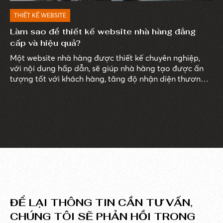
THIẾT KẾ WEBSITE
Làm sao để thiết kế website nhà hàng đẳng
cấp và hiệu quả?
Một website nhà hàng được thiết kế chuyên nghiệp,
với nội dung hấp dẫn, sẽ giúp nhà hàng tạo được ấn
tượng tốt với khách hàng, tăng độ nhận diện thương
hiệu và đạt được các mục tiêu kinh doanh. Trong bài
viết sau đây JAMstack Vietnam sẽ cùng bạn tìm hiểu
về dịch vụ thiết kế website nhà hàng và những lợi ích
mà website mang lại. Cùng tìm hiểu ngay sau đây.
ĐỂ LẠI THÔNG TIN CẦN TƯ VẤN,
CHÚNG TÔI SẼ PHẢN HỒI TRONG