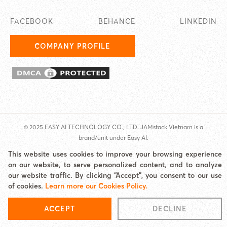
FACEBOOK
BEHANCE
LINKEDIN
COMPANY PROFILE
© 2025 EASY AI TECHNOLOGY CO., LTD. JAMstack Vietnam is a
brand/unit under Easy AI.
Address: Jamona Heights, 210 Bui Van Ba, Tan Thuan Ward, HCMC Email:
This website uses cookies to improve your browsing experience
hello@jamstackvietnam.com Hotline: 0977 62 60 65
on our website, to serve personalized content, and to analyze
Cookies Policy
|
Site map
our website traffic. By clicking “Accept”, you consent to our use
of cookies.
Learn more our Cookies Policy.
ACCEPT
DECLINE