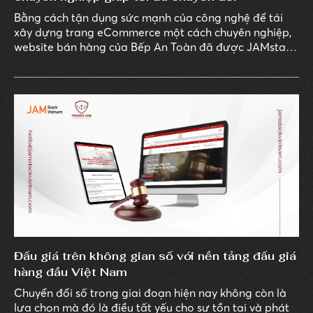
Bằng cách tận dụng sức mạnh của công nghệ để tái
xây dựng trang eCommerce một cách chuyên nghiệp,
website bán hàng của Bếp An Toàn đã được JAMstack
Vietnam tối ưu một cách tốt nhất để nâng cao tỷ lệ
chuyển đổi trên trang. Từ giao diện đến các tính năng,
mỗi khâu đều được đội ngũ phát triển của chúng tôi
thiết kế với sự tỉ mỉ và hiệu quả cao nhằm mang đến
trải nghiệm mua sắm vượt trội. Cùng tìm hiểu chi tiết
về dự án tại đây.
Đấu giá trên không gian số với nền tảng đấu giá
hàng đầu Việt Nam
Chuyển đổi số trong giai đoạn hiện nay không còn là
lựa chọn mà đó là điều tất yếu cho sự tồn tại và phát