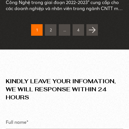
Công Nghệ trong giai đoạn 2022-2023" cung cấp cho
các doanh nghiệp và nhân viên trong ngành CNTT một
cái nhìn toàn diện để tham khảo về tình hình nguồn
nhân lực hiện tại, đặc biệt trong bối cảnh tác động
mạnh mẽ của suy thoái kinh tế. Báo cáo này cung cấp
1
2
...
4
thông tin về nhu cầu tuyển dụng và tìm kiếm việc làm,
đồng thời nhấn mạnh các mục tiêu và chuẩn bị cần
thiết cho nhân sự trong ngành CNTT trong tương lai.
KINDLY LEAVE YOUR INFOMATION,
WE WILL RESPONSE WITHIN 24
HOURS