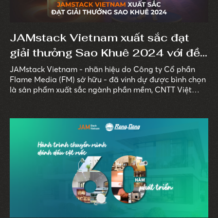
JAMstack Vietnam xuất sắc đạt
giải thưởng Sao Khuê 2024 với đề
cử “Giải pháp tư vấn phát triển
JAMstack Vietnam - nhãn hiệu do Công ty Cổ phần
Flame Media (FM) sở hữu - đã vinh dự được bình chọn
Website và hệ thống Thương mại
là sản phẩm xuất sắc ngành phần mềm, CNTT Việt
điện tử”
Nam với đề cử “Giải pháp tư vấn phát triển Website và
hệ thống Thương mại điện tử” (tên tiếng Anh: Website
development and eCommerce system solutions).