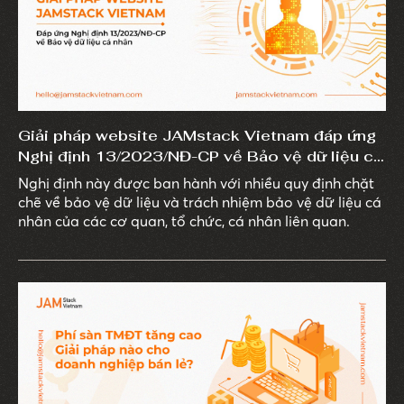
Giải pháp website JAMstack Vietnam đáp ứng
Nghị định 13/2023/NĐ-CP về Bảo vệ dữ liệu cá
nhân
Nghị định này được ban hành với nhiều quy định chặt
chẽ về bảo vệ dữ liệu và trách nhiệm bảo vệ dữ liệu cá
nhân của các cơ quan, tổ chức, cá nhân liên quan.