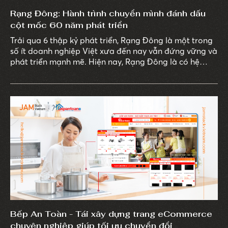
Rạng Đông: Hành trình chuyển mình đánh dấu
cột mốc 60 năm phát triển
Trải qua 6 thập kỷ phát triển, Rạng Đông là một trong
số ít doanh nghiệp Việt xưa đến nay vẫn đứng vững và
phát triển mạnh mẽ. Hiện nay, Rạng Đông là có hệ
thống phân phối trải dài trên toàn quốc với hơn 8.000
cửa hàng, đại lý. Trong đó khu vực miền Bắc có 4 kênh:
Kênh truyền thống, Kênh siêu thị hiện đại, Kênh công
trình dự án và kênh những sản phẩm chuyên dụng để
đưa sản phẩm về tới tận nông thôn.
Bếp An Toàn - Tái xây dựng trang eCommerce
chuyên nghiệp giúp tối ưu chuyển đổi