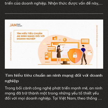
triển của doanh nghiệp. Nhận thức được vấn đề này,
trong năm 2021, Công ty Đấu giá Hợp Danh Trường
Sơn đã lựa chọn hướng đi là đưa các phiên đấu giá
lên trên các nền tảng số, mang đến sự thuận tiện và
đơn giản hoá các thủ tục quy trình đấu giá.
Tìm hiểu tiêu chuẩn an ninh mạng đối với doanh
nghiệp
Trong bối cảnh công nghệ phát triển mạnh mẽ, an ninh
mạng đã trở thành một trong những yếu tố thiết yếu
đối với mọi doanh nghiệp. Tại Việt Nam, theo thống kê
của các đơn vị chức năng, tính từ đầu năm 2023 đến