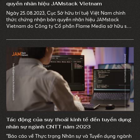
quyền nhãn hiệu JAMstack Vietnam
Ngày 25.08.2023, Cục Sở hữu trí tuệ Việt Nam chính
thức chứng nhận bản quyền nhãn hiệu JAMstack
Vietnam do Công ty Cổ phần Flame Media sở hữu sau
gần 2 năm hoàn thành hồ sơ đăng ký và công bố. Điều
này có ý nghĩa đặc biệt trong việc xác lập quyền sở
hữu trí tuệ; ngăn chặn xâm phạm; nâng cao uy tín và
giá trị nhãn hiệu.
Tác động của suy thoái kinh tế đến tuyển dụng
nhân sự ngành CNTT năm 2023
"Báo cáo về Thực trạng Nhân sự và Tuyển dụng ngành