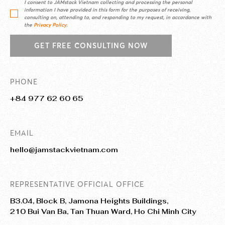
I consent to JAMstack Vietnam collecting and processing the personal
information I have provided in this form for the purposes of receiving,
consulting on, attending to, and responding to my request, in accordance with
the
Privacy Policy
.
GET FREE CONSULTING NOW
PHONE
+84 977 62 60 65
EMAIL
hello@jamstackvietnam.com
REPRESENTATIVE OFFICIAL OFFICE
B3.04, Block B, Jamona Heights Buildings,
210 Bui Van Ba, Tan Thuan Ward, Ho Chi Minh City