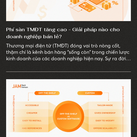
Phí sàn TMĐT tăng cao - Giải pháp nào cho
doanh nghiệp bán lẻ?
Thương mại điện tử (TMĐT) đóng vai trò nòng cốt,
thậm chí là kênh bán hàng “sống còn" trong chiến lược
kinh doanh của các doanh nghiệp hiện nay. Sự ra đời
và phát triển mạnh mẽ của nhiều sàn TMĐT đã mở ra
cơ hội cho thương hiệu, bất kể quy mô lớn nhỏ, có thể
dễ dàng gia nhập thị trường béo bở này. Tuy nhiên,
việc quá lệ thuộc vào việc kinh doanh trên một kênh
bán hàng duy nhất như sàn TMĐT có thể sẽ gây ra
nhiều khó khăn.