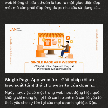
web không chỉ đơn thuần là tạo ra một giao diện đẹp
mắt mà còn phải đáp ứng được nhu cầu sử dụng của
người dùng.
Single Page App website - Giải pháp tối ưu
hiệu suất tổng thể cho website của doanh
nghiệp
Ngày nay, việc có một trang web hoạt động hiệu quả
không chỉ mang lại lợi thế cạnh tranh mà còn là yếu tố
thiết yếu cho sự tồn tại của mọi doanh nghiệp. Đặc
biệt, khi người dùng ngày càng trở nên khó tính và yêu