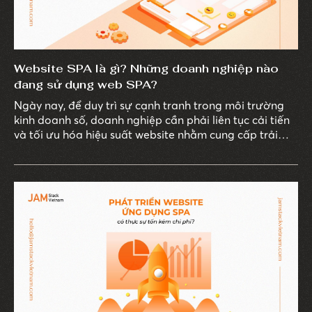
Website SPA là gì? Những doanh nghiệp nào
đang sử dụng web SPA?
Ngày nay, để duy trì sự cạnh tranh trong môi trường
kinh doanh số, doanh nghiệp cần phải liên tục cải tiến
và tối ưu hóa hiệu suất website nhằm cung cấp trải
nghiệm tốt nhất cho người dùng. Một trong những
công nghệ giúp đạt được mục tiêu này là SPA (Single
Page Application) hay còn gọi là ứng dụng trang đơn.