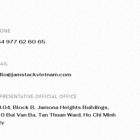
HONE
84 977 62 60 65
AIL
llo@jamstackvietnam.com
PRESENTATIVE OFFICIAL OFFICE
.04, Block B, Jamona Heights Buildings,
0 Bui Van Ba, Tan Thuan Ward, Ho Chi Minh
ty