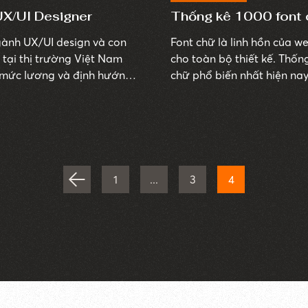
UX/UI Designer
Thống kê 1000 font c
gành UX/UI design và con
Font chữ là linh hồn của w
 tại thị trường Việt Nam
cho toàn bộ thiết kế. Thốn
ệc, mức lương và định hướng
chữ phổ biến nhất hiện nay
Designer là như thế nào?
tham khảo, cải thiện kỹ nă
1
...
3
4