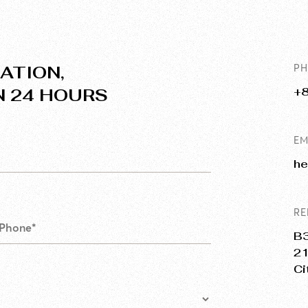
ATION,
P
N 24 HOURS
+
EM
he
RE
B3
21
Ci