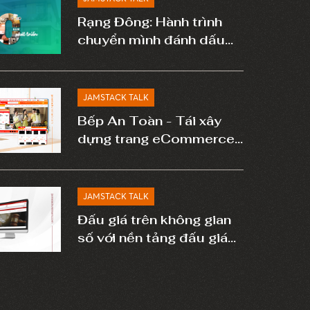
Rạng Đông: Hành trình
chuyển mình đánh dấu
cột mốc 60 năm phát
triển
JAMSTACK TALK
Bếp An Toàn - Tái xây
dựng trang eCommerce
chuyên nghiệp giúp tối
ưu chuyển đổi
JAMSTACK TALK
Đấu giá trên không gian
số với nền tảng đấu giá
hàng đầu Việt Nam