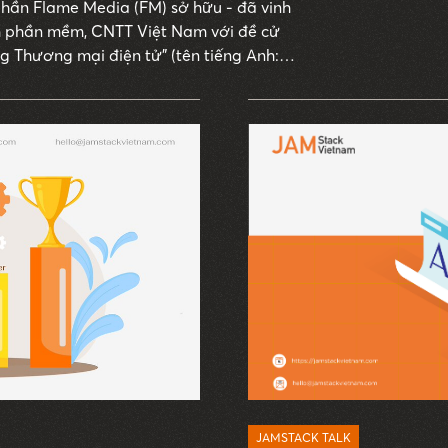
hần Flame Media (FM) sở hữu - đã vinh
h phần mềm, CNTT Việt Nam với đề cử
ng Thương mại điện tử” (tên tiếng Anh:
lutions).
JAMSTACK TALK