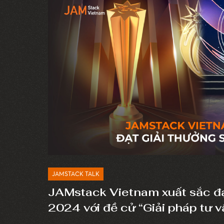
JAMSTACK TALK
JAMstack Vietnam xuất sắc đạ
2024 với đề cử “Giải pháp tư v
hệ thống Thương mại điện tử”