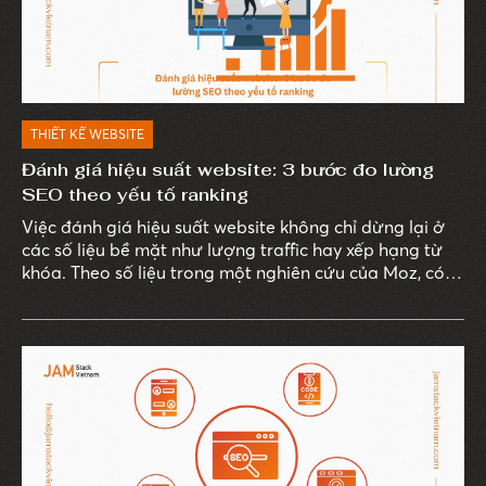
THIẾT KẾ WEBSITE
Đánh giá hiệu suất website: 3 bước đo lường
SEO theo yếu tố ranking
Việc đánh giá hiệu suất website không chỉ dừng lại ở
các số liệu bề mặt như lượng traffic hay xếp hạng từ
khóa. Theo số liệu trong một nghiên cứu của Moz, có
đến 93% trải nghiệm trực tuyến bắt đầu từ công cụ
tìm kiếm, và trong số này, chỉ ít doanh nghiệp thực sự
sử dụng dữ liệu SEO để đo lường giá trị thực sự từ các
chiến dịch marketing.