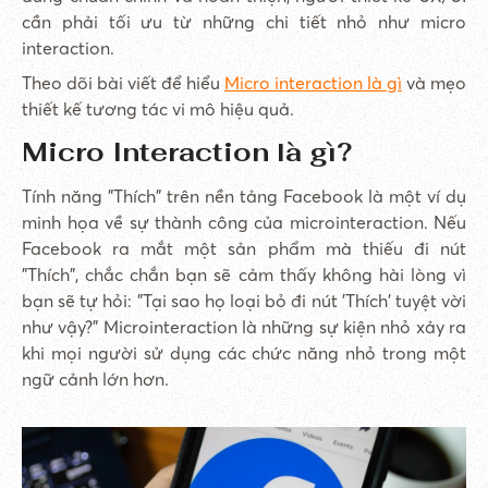
cần phải tối ưu từ những chi tiết nhỏ như micro
interaction.
Theo dõi bài viết để hiểu
Micro interaction là gì
và mẹo
thiết kế tương tác vi mô hiệu quả.
Micro Interaction là gì?
Tính năng "Thích" trên nền tảng Facebook là một ví dụ
minh họa về sự thành công của microinteraction. Nếu
Facebook ra mắt một sản phẩm mà thiếu đi nút
"Thích", chắc chắn bạn sẽ cảm thấy không hài lòng vì
bạn sẽ tự hỏi: "Tại sao họ loại bỏ đi nút 'Thích' tuyệt vời
như vậy?" Microinteraction là những sự kiện nhỏ xảy ra
khi mọi người sử dụng các chức năng nhỏ trong một
ngữ cảnh lớn hơn.