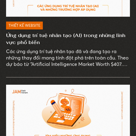
THIẾT KẾ WEBSITE
Ứng dụng trí tuệ nhân tạo (AI) trong những lĩnh
vực phổ biến
Các ứng dụng trí tuệ nhân tạo đã và đang tạo ra
những thay đổi mang tính đột phá trên toàn cầu. Theo
dự báo từ “Artificial Intelligence Market Worth $407.0
Billion By 2027" năm 2023 của MarketsandMarkets, thị
trường AI toàn cầu dự kiến sẽ đạt 407 tỷ USD vào năm
2027, tăng trưởng trung bình 36,2% mỗi năm. Con số
này minh chứng cho tầm quan trọng và sự bùng nổ
của AI trên mọi lĩnh vực.