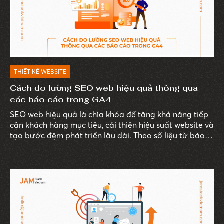
THIẾT KẾ WEBSITE
Cách đo lường SEO web hiệu quả thông qua
các báo cáo trong GA4
SEO web hiệu quả là chìa khóa để tăng khả năng tiếp
cận khách hàng mục tiêu, cải thiện hiệu suất website và
tạo bước đệm phát triển lâu dài. Theo số liệu từ báo
cáo “B2B and B2C Cos. Say SEO Top Digital Channel
For Lead Gen”, gần 60% doanh nghiệp B2B cho biết
SEO là vũ khí chính giúp họ tạo khách hàng tiềm năng.