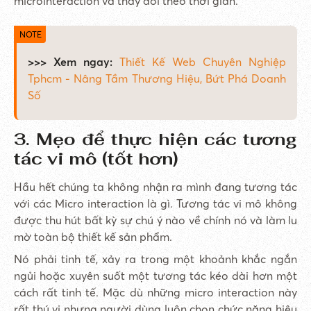
microinteraction và thay đổi theo thời gian.
>>> Xem ngay:
Thiết Kế Web Chuyên Nghiệp
Tphcm - Nâng Tầm Thương Hiệu, Bứt Phá Doanh
Số
3. Mẹo để thực hiện các tương
tác vi mô (tốt hơn)
Hầu hết chúng ta không nhận ra mình đang tương tác
với các Micro interaction là gì. Tương tác vi mô không
được thu hút bất kỳ sự chú ý nào về chính nó và làm lu
mờ toàn bộ thiết kế sản phẩm.
Nó phải tinh tế, xảy ra trong một khoảnh khắc ngắn
ngủi hoặc xuyên suốt một tương tác kéo dài hơn một
cách rất tinh tế. Mặc dù những micro interaction này
rất thú vị nhưng người dùng luôn chọn chức năng hiệu