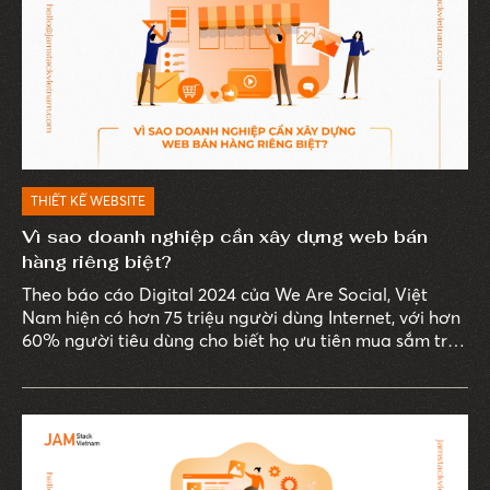
THIẾT KẾ WEBSITE
Vì sao doanh nghiệp cần xây dựng web bán
hàng riêng biệt?
Theo báo cáo Digital 2024 của We Are Social, Việt
Nam hiện có hơn 75 triệu người dùng Internet, với hơn
60% người tiêu dùng cho biết họ ưu tiên mua sắm trực
tuyến thay vì đến cửa hàng truyền thống. Thói quen
này thúc đẩy sự phát triển của các sàn thương mại
điện tử, đồng thời đặt ra yêu cầu cấp thiết cho các
doanh nghiệp về việc sở hữu một website bán hàng
chuyên nghiệp.