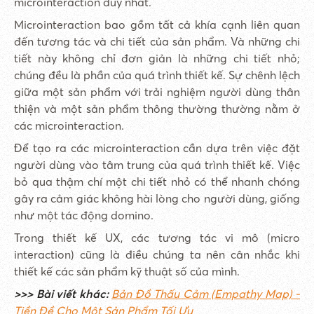
microinteraction duy nhất.
Microinteraction bao gồm tất cả khía cạnh liên quan
đến tương tác và chi tiết của sản phẩm. Và những chi
tiết này không chỉ đơn giản là những chi tiết nhỏ;
chúng đều là phần của quá trình thiết kế. Sự chênh lệch
giữa một sản phẩm với trải nghiệm người dùng thân
thiện và một sản phẩm thông thường thường nằm ở
các microinteraction.
Để tạo ra các microinteraction cần dựa trên việc đặt
người dùng vào tâm trung của quá trình thiết kế. Việc
bỏ qua thậm chí một chi tiết nhỏ có thể nhanh chóng
gây ra cảm giác không hài lòng cho người dùng, giống
như một tác động domino.
Trong thiết kế UX, các tương tác vi mô (micro
interaction) cũng là điều chúng ta nên cân nhắc khi
thiết kế các sản phẩm kỹ thuật số của mình.
>>> Bài viết khác:
Bản Đồ Thấu Cảm (Empathy Map) -
Tiền Đề Cho Một Sản Phẩm Tối Ưu