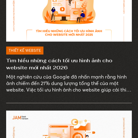
THIẾT KẾ WEBSITE
Tìm hiểu những cách tối ưu hình ảnh cho
website mới nhất 2026
Một nghiên cứu của Google đã nhấn mạnh rằng hình
ảnh chiếm đến 21% dung lượng tổng thể của một
website. Việc tối ưu hình ảnh cho website giúp cải thiện
tốc độ tải trang, nâng cao trải nghiệm người dùng,
đồng thời đảm bảo tính thẩm mỹ cho giao diện web.
Đặc biệt, trong năm 2026, các phương pháp tối ưu
hình ảnh liên tục đổi mới để đáp ứng kỳ vọng ngày
càng cao của doanh nghiệp và người dùng. Cùng
JAMstack Vietnam khám phá những phương pháp tối
ưu hình ảnh mới nhất trong bài viết dưới đây.