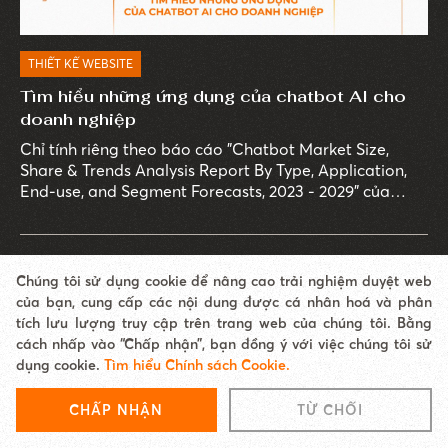
THIẾT KẾ WEBSITE
Tìm hiểu những ứng dụng của chatbot AI cho
doanh nghiệp
Chỉ tính riêng theo báo cáo "Chatbot Market Size,
Share & Trends Analysis Report By Type, Application,
End-use, and Segment Forecasts, 2023 - 2029" của
Grand View Research, thị trường chatbot AI toàn cầu
dự báo sẽ đạt giá trị 1,34 tỷ USD vào năm 2029, với tỷ
lệ tăng trưởng hàng năm (CAGR) lên đến 23,3%.
Chúng tôi sử dụng cookie để nâng cao trải nghiệm duyệt web
của bạn, cung cấp các nội dung được cá nhân hoá và phân
tích lưu lượng truy cập trên trang web của chúng tôi. Bằng
cách nhấp vào “Chấp nhận”, bạn đồng ý với việc chúng tôi sử
dụng cookie.
Tìm hiểu Chính sách Cookie.
CHẤP NHẬN
TỪ CHỐI