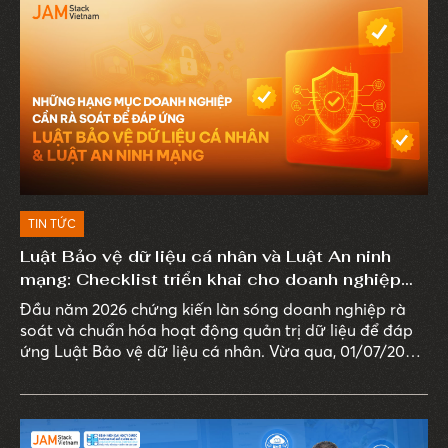
TIN TỨC
Luật Bảo vệ dữ liệu cá nhân và Luật An ninh
mạng: Checklist triển khai cho doanh nghiệp
năm 2026
Đầu năm 2026 chứng kiến làn sóng doanh nghiệp rà
soát và chuẩn hóa hoạt động quản trị dữ liệu để đáp
ứng Luật Bảo vệ dữ liệu cá nhân. Vừa qua, 01/07/2026,
Luật An ninh mạng 2025 chính thức có hiệu lực, mở
rộng yêu cầu từ quản lý dữ liệu sang bảo vệ toàn bộ
hệ thống xử lý dữ liệu trên môi trường số.