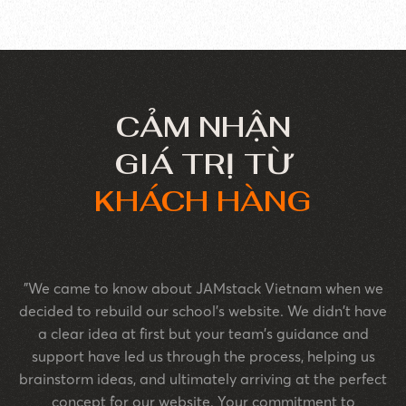
CẢM NHẬN
GIÁ TRỊ TỪ
KHÁCH HÀNG
"We came to know about JAMstack Vietnam when we
decided to rebuild our school's website. We didn't have
a clear idea at first but your team's guidance and
support have led us through the process, helping us
brainstorm ideas, and ultimately arriving at the perfect
concept for our website. Your commitment to