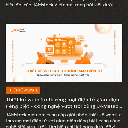
hiện đại của JAMstack Vietnam trong bài viết dưới
đây.
THIẾT KẾ WEBSITE
Thiết kế website thương mại điện tử giao diện
riêng biệt - công nghệ vượt trội cùng JAMstack
Vietnam
JAMstack Vietnam cung cấp giải pháp thiết kế website
thương mại điện tử với giao diện riêng biệt cùng công
nghệ SPA vượt trội. Tìm hiểu chi tiết ngay dưới đây!