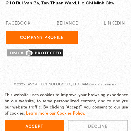
210 Bui Van Ba, Tan Thuan Ward, Ho Chi Minh City
FACEBOOK
BEHANCE
LINKEDIN
COMPANY PROFILE
© 2025 EASY AI TECHNOLOGY CO., LTD. JAMstack Vietnam is a
brand/unit under Easy AI.
This website uses cookies to improve your browsing experience
Address: Jamona Heights, 210 Bui Van Ba, Tan Thuan Ward, HCMC Email:
on our website, to serve personalized content, and to analyze
hello@jamstackvietnam.com Hotline: 0977 62 60 65
our website traffic. By clicking “Accept”, you consent to our use
Cookies Policy
|
Site map
of cookies.
Learn more our Cookies Policy.
ACCEPT
DECLINE