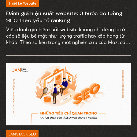
Thiết kế Website
Đánh giá hiệu suất website: 3 bước đo lường
SEO theo yếu tố ranking
Việc đánh giá hiệu suất website không chỉ dừng lại ở
các số liệu bề mặt như lượng traffic hay xếp hạng từ
khóa. Theo số liệu trong một nghiên cứu của Moz, có
đến 93% trải nghiệm trực tuyến bắt đầu từ công cụ
tìm kiếm, và trong số này, chỉ ít doanh nghiệp thực sự
sử dụng dữ liệu SEO để đo lường giá trị thực sự từ các
chiến dịch marketing.
JAMSTACK SEO