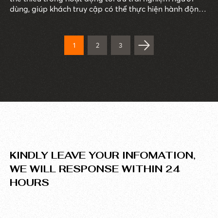
dùng, giúp khách truy cập có thể thực hiện hành động,
tương tác trên trang web một cách đơn giản và dễ
dàng hơn. Vậy những yếu tố nào sẽ ảnh hưởng đến
khả năng tương tác của người dùng?
1
2
3
KINDLY LEAVE YOUR INFOMATION,
WE WILL RESPONSE WITHIN 24
HOURS