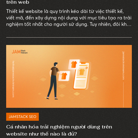
trên web
Thiết kế website là quy trình kéo dài từ việc thiết kế,
viết mã, đến xây dựng nội dung với mục tiêu tạo ra trải
nghiệm tốt nhất cho người sử dụng. Tuy nhiên, đôi khi,
website có thể gặp vấn đề như không được lập chỉ
mục (index) hoặc bị loại khỏi danh sách lập chỉ mục
của Google. Chắc chắn rằng, không một người làm
SEO nào muốn điều đó xảy ra.
JAMSTACK SEO
Cá nhân hóa trải nghiệm người dùng trên
website như thế nào là đủ?