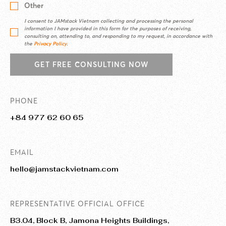
Other
I consent to JAMstack Vietnam collecting and processing the personal
information I have provided in this form for the purposes of receiving,
consulting on, attending to, and responding to my request, in accordance with
the
Privacy Policy
.
GET FREE CONSULTING NOW
PHONE
+84 977 62 60 65
EMAIL
hello@jamstackvietnam.com
REPRESENTATIVE OFFICIAL OFFICE
B3.04, Block B, Jamona Heights Buildings,