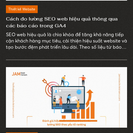
Thiết kế Website
Cách đo lường SEO web hiệu quả thông qua
các báo cáo trong GA4
SEO web hiệu quả là chìa khóa để tăng khả năng tiếp
cận khách hàng mục tiêu, cải thiện hiệu suất website và
tạo bước đệm phát triển lâu dài. Theo số liệu từ báo
cáo “B2B and B2C Cos. Say SEO Top Digital Channel
For Lead Gen”, gần 60% doanh nghiệp B2B cho biết
SEO là vũ khí chính giúp họ tạo khách hàng tiềm năng.