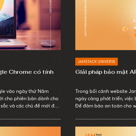
JAMSTACK UNIVERSE
le Chrome có tính
Giải pháp bảo mật A
ogle vào ngày thứ Năm
Trong bối cảnh website Ja
mới cho phiên bản dành cho
ngày càng phát triển, việc
 sắc và các chủ đề mới để
Để đảm bảo an toàn cho we
ệt cũng sẽ được điều chỉnh
giải pháp bảo mật tốt nhấ
cập đến một số rủi ro bảo
ngăn chặn chúng.