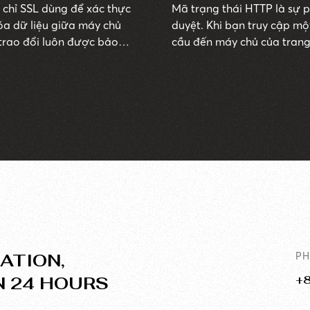
g chỉ SSL dùng để xác thực
Mã trạng thái HTTP là sự p
óa dữ liệu giữa máy chủ
duyệt. Khi bạn truy cập mộ
 trao đổi luôn được bảo
cầu đến máy chủ của trang
của trình duyệt bằng một 
ATION,
P
N 24 HOURS
+