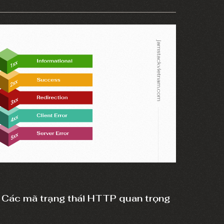
 trì website đóng vai trò quan trọng trong việc
 và nâng cấp liên tục cho website.
Các mã trạng thái HTTP quan trọng