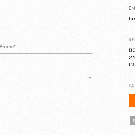
EM
he
RE
B3
21
Ci
F