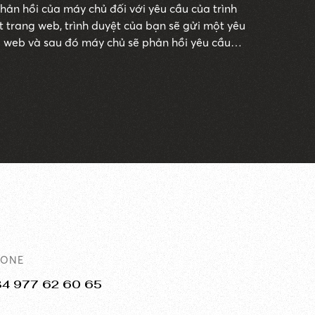
hản hồi của máy chủ đối với yêu cầu của trình
t trang web, trình duyệt của bạn sẽ gửi một yêu
 web và sau đó máy chủ sẽ phản hồi yêu cầu
mã gồm ba chữ số gọi là HTTP status code.
HONE
84 977 62 60 65