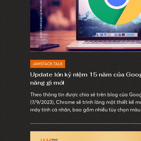
JAMSTACK TALK
Update lớn kỷ niệm 15 năm của Goog
năng gì mới
Theo thông tin được chia sẻ trên blog của Go
(7/9/2023), Chrome sẽ trình làng một thiết kế 
máy tính cá nhân, bao gồm nhiều tùy chọn màu
người dùng lựa chọn. Biểu tượng của trình duy
để tập trung vào khả năng đọc dễ dàng hơn.