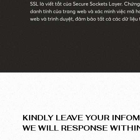
SSL là viết tắt của Secure Sockets Layer. Chứn
danh tính của trang web và xác minh việc mã h
web và trình duyệt, đảm bảo tất cả các dữ liệu
mật và an toàn, tránh nguy cơ bị can thiệp.
KINDLY LEAVE YOUR INFOM
WE WILL RESPONSE WITHI