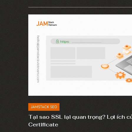
sở dữ liệu không máy chủ và một số giải pháp
này.
JAMSTACK SEO
Tại sao SSL lại quan trọng? Lợi ích 
Certificate