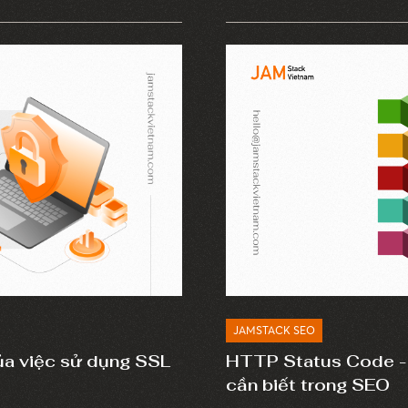
 để khắc phục những vấn đề
doanh nghiệp. Như vậy, bảo
đảm bảo hoạt động ổn định
JAMSTACK SEO
của việc sử dụng SSL
HTTP Status Code - 
cần biết trong SEO