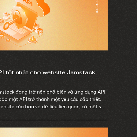
PI tốt nhất cho website Jamstack
mstack đang trở nên phổ biến và ứng dụng API
 bảo mật API trở thành một yêu cầu cấp thiết.
bsite của bạn và dữ liệu liên quan, có một số
t mà bạn nên áp dụng. JAMstack Vietnam sẽ đề
 mật của API và những giải pháp hiệu quả để