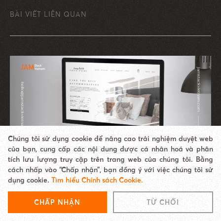
BÀI VIẾT LIÊN QUAN
Chúng tôi sử dụng cookie để nâng cao trải nghiệm duyệt web
của bạn, cung cấp các nội dung được cá nhân hoá và phân
tích lưu lượng truy cập trên trang web của chúng tôi. Bằng
cách nhấp vào “Chấp nhận”, bạn đồng ý với việc chúng tôi sử
THIẾT KẾ WEBSITE
dụng cookie.
Tìm hiểu Chính sách Cookie.
Thiết kế website nội thất chuyên nghiệp, chuẩn
SEO
CHẤP NHẬN
TỪ CHỐI
Nhanh tay tìm hiểu ngay dịch vụ thiết kế website nội