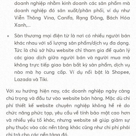
doanh nghiệp nhằm kinh doanh các sản phẩm mà
doanh nghiệp đó sản xuất/phân phối, ví dụ như
Viễn Thông Vina, Canifa, Rạng Đông, Bách Hóa
Xanh,...
Sàn thương mại điện từ là nơi có nhiều người bán
khác nhau với số lượng sản phẩm/dịch vụ đa dạng.
Tức là chủ sở hữu website chỉ tham gia để quản lý
các giao dịch giữa người bán và người mua mà
không trực tiếp giao bán bất kỳ sản phẩm, dịch vụ
nào mà họ cung cấp. Ví dụ nổi bật là Shopee,
Lazada và Tiki.
Với xu hướng hiện nay, các doanh nghiệp ngày càng
chú trọng và đầu tư vào website bán hàng. Mặc dù chi
phí thiết kế website chuyên nghiệp không hề rẻ do
chức năng phức tạp, yêu cầu về tính bảo mật cao hơn
và nhiều yếu tố khác, nhưng website sẽ giúp giảm sự
phụ thuộc vào các nền tảng khác cũng như chi phí phải
chi trả cho các nền tảng đó.