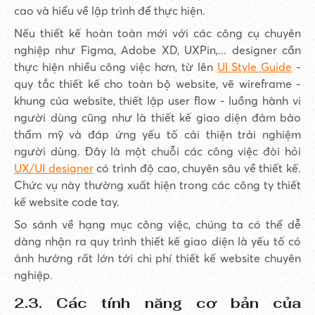
cao và hiểu về lập trình để thực hiện.
Nếu thiết kế hoàn toàn mới với các công cụ chuyên
nghiệp như Figma, Adobe XD, UXPin,... designer cần
thực hiện nhiều công việc hơn, từ lên
UI Style Guide
-
quy tắc thiết kế cho toàn bộ website, vẽ wireframe -
khung của website, thiết lập user flow - luồng hành vi
người dùng cũng như là thiết kế giao diện đảm bảo
thẩm mỹ và đáp ứng yếu tố cải thiện trải nghiệm
người dùng. Đây là một chuỗi các công việc đòi hỏi
UX/UI designer
có trình độ cao, chuyên sâu về thiết kế.
Chức vụ này thường xuất hiện trong các công ty thiết
kế website code tay.
So sánh về hạng mục công việc, chúng ta có thể dễ
dàng nhận ra quy trình thiết kế giao diện là yếu tố có
ảnh hưởng rất lớn tới chi phí thiết kế website chuyên
nghiệp.
2.3. Các tính năng cơ bản của