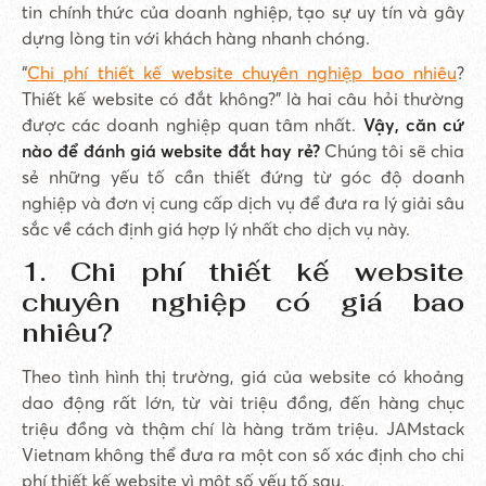
tin chính thức của doanh nghiệp, tạo sự uy tín và gây
dựng lòng tin với khách hàng nhanh chóng.
“
Chi phí thiết kế website chuyên nghiệp bao nhiêu
?
Thiết kế website có đắt không?” là hai câu hỏi thường
được các doanh nghiệp quan tâm nhất.
Vậy, căn cứ
nào để đánh giá website đắt hay rẻ?
Chúng tôi sẽ chia
sẻ những yếu tố cần thiết đứng từ góc độ doanh
nghiệp và đơn vị cung cấp dịch vụ để đưa ra lý giải sâu
sắc về cách định giá hợp lý nhất cho dịch vụ này.
1. Chi phí thiết kế website
chuyên nghiệp có giá bao
nhiêu?
Theo tình hình thị trường, giá của website có khoảng
dao động rất lớn, từ vài triệu đồng, đến hàng chục
triệu đồng và thậm chí là hàng trăm triệu. JAMstack
Vietnam không thể đưa ra một con số xác định cho chi
phí thiết kế website vì một số yếu tố sau.