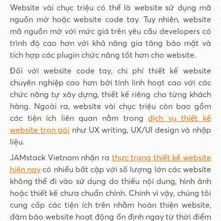
Website vài chục triệu có thể là website sử dụng mã
nguồn mở hoặc website code tay. Tuy nhiên, website
mã nguồn mở với mức giá trên yêu cầu developers có
trình độ cao hơn với khả năng gia tăng bảo mật và
tích hợp các plugin chức năng tốt hơn cho website.
Đối với website code tay, chi phí thiết kế website
chuyên nghiệp cao hơn bởi tính linh hoạt cao với các
chức năng tự xây dựng, thiết kế riêng cho từng khách
hàng. Ngoài ra, website vài chục triệu còn bao gồm
các tiện ích liên quan nằm trong
dịch vụ thiết kế
website trọn gói
như UX writing, UX/UI design và nhập
liệu.
JAMstack Vietnam nhận ra
thực trạng thiết kế website
hiện nay
có nhiều bất cập với số lượng lớn các website
không thể đi vào sử dụng do thiếu nội dung, hình ảnh
hoặc thiết kế chưa chuẩn chỉnh. Chính vì vậy, chúng tôi
cung cấp các tiện ích trên nhằm hoàn thiện website,
đảm bảo website hoạt động ổn định ngay từ thời điểm