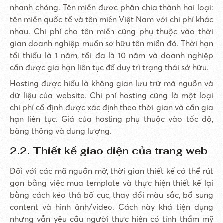
nhanh chóng. Tên miền được phân chia thành hai loại:
tên miền quốc tế và tên miền Việt Nam với chi phí khác
nhau. Chi phí cho tên miền cũng phụ thuộc vào thời
gian doanh nghiệp muốn sở hữu tên miền đó. Thời hạn
tối thiểu là 1 năm, tối đa là 10 năm và doanh nghiệp
cần được gia hạn liên tục để duy trì trạng thái sở hữu.
Hosting được hiểu là không gian lưu trữ mã nguồn và
dữ liệu của website. Chi phí hosting cũng là một loại
chi phí cố định được xác định theo thời gian và cần gia
hạn liên tục. Giá của hosting phụ thuộc vào tốc độ,
băng thông và dung lượng.
2.2. Thiết kế giao diện của trang web
Đối với các mã nguồn mở, thời gian thiết kế có thể rút
gọn bằng việc mua template và thực hiện thiết kế lại
bằng cách kéo thả bố cục, thay đổi màu sắc, bổ sung
content và hình ảnh/video. Cách này khá tiện dụng
nhưng vẫn yêu cầu người thực hiện có tính thẩm mỹ