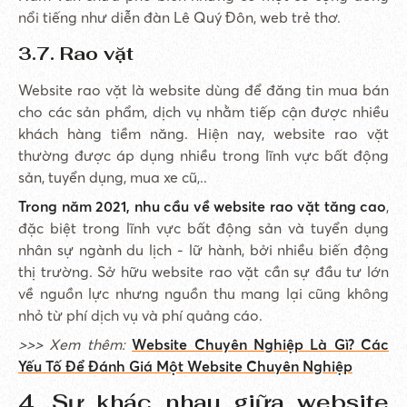
nổi tiếng như diễn đàn Lê Quý Đôn, web trẻ thơ.
3.7. Rao vặt
Website rao vặt là website dùng để đăng tin mua bán
cho các sản phẩm, dịch vụ nhằm tiếp cận được nhiều
khách hàng tiềm năng. Hiện nay, website rao vặt
thường được áp dụng nhiều trong lĩnh vực bất động
sản, tuyển dụng, mua xe cũ,..
Trong năm 2021, nhu cầu về website rao vặt tăng cao
,
đặc biệt trong lĩnh vực bất động sản và tuyển dụng
nhân sự ngành du lịch - lữ hành, bởi nhiều biến động
thị trường. Sở hữu website rao vặt cần sự đầu tư lớn
về nguồn lực nhưng nguồn thu mang lại cũng không
nhỏ từ phí dịch vụ và phí quảng cáo.
>>> Xem thêm:
Website Chuyên Nghiệp Là Gì? Các
Yếu Tố Để Đánh Giá Một Website Chuyên Nghiệp
4. Sự khác nhau giữa website