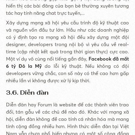
hiển thị các bài đăng của bạn bè thường xuyên tương
tác hay tính năng chat trực tuyến,...
Xây dựng mạng xã hội yêu cầu trình độ kỹ thuật cao
và nguồn vốn đầu tư lớn. Hầu như các doanh nghiệp
có ý định tạo ra mạng xã hội đều xây dựng một đội
designer, developers trong nội bộ vì yêu cầu về real-
time (cập nhật kết quả trong thời gian thực) cực cao.
Một ví dụ vô cùng nổi tiếng gần đây,
Facebook
đã mất
6 tỷ Đô la Mỹ
do lỗi kỹ thuật. Nếu không có đội
developers vững chắc, con số này có thể cao hơn gấp
nhiều lần vì không được xử lý kịp thời.
3.6. Diễn đàn
Diễn đàn hay Forum là website để các thành viên trao
đổi, tán gẫu về các chủ đề nào đó. Khác với mạng xã
hội, diễn đàn không đề cao tính cá nhân hóa mà mang
tính cộng đồng nhiều hơn. Hình thức diễn đàn tại Việt
Nam vẫn chưa phổ biến nhưng có một số cộng đồng