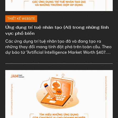
THIẾT KẾ WEBSITE
Ứng dụng trí tuệ nhân tạo (AI) trong những lĩnh
vực phổ biến
Các ứng dụng trí tuệ nhân tạo đã và đang tạo ra
những thay đổi mang tính đột phá trên toàn cầu. Theo
dự báo từ “Artificial Intelligence Market Worth $407.0
Billion By 2027" năm 2023 của MarketsandMarkets, thị
trường AI toàn cầu dự kiến sẽ đạt 407 tỷ USD vào năm
2027, tăng trưởng trung bình 36,2% mỗi năm. Con số
này minh chứng cho tầm quan trọng và sự bùng nổ
của AI trên mọi lĩnh vực.