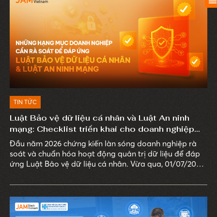
TIN TỨC
Luật Bảo vệ dữ liệu cá nhân và Luật An ninh
mạng: Checklist triển khai cho doanh nghiệp
năm 2026
Đầu năm 2026 chứng kiến làn sóng doanh nghiệp rà
soát và chuẩn hóa hoạt động quản trị dữ liệu để đáp
ứng Luật Bảo vệ dữ liệu cá nhân. Vừa qua, 01/07/2026,
Luật An ninh mạng 2025 chính thức có hiệu lực, mở
rộng yêu cầu từ quản lý dữ liệu sang bảo vệ toàn bộ
hệ thống xử lý dữ liệu trên môi trường số.