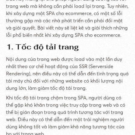
trang web mà không cần phải load lại trang. Tuy nhiên,
khi xây dựng một SPA cho ecommerce, có một số lỗi
thường gặp mà các nhà phát triển cần phải đối mặt
và giải quyết. Bài viết này sẽ liệt kê và giải thích những
lỗi phổ biến nhất khi xây dựng SPA cho ecommerce.
1. Tốc độ tải trang
Nội dung của trang web được load vào một lần duy
nhất theo cơ chế hoạt động của SSR (Serverside
Rendering), nên điều này có thể dẫn đến tình trạng quá
tải máy chủ đối với những website có khối lượng nội
dung lớn, làm giảm tốc độ tải trang.
Khi tốc độ tải trang chậm trong SPA, người dùng có
thể gặp khó khăn trong việc truy cập trang web và có
thể bị gián đoạn trong quá trình tương tác với trang
web. Điều này có thể dẫn đến một trải nghiệm người
dùng không tốt và làm giảm khả năng tương tác của
họ với trang web.