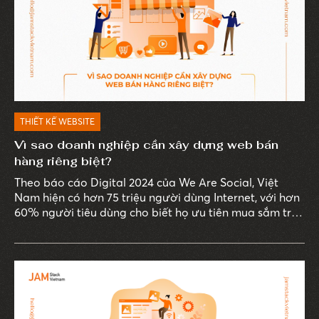
THIẾT KẾ WEBSITE
Vì sao doanh nghiệp cần xây dựng web bán
hàng riêng biệt?
Theo báo cáo Digital 2024 của We Are Social, Việt
Nam hiện có hơn 75 triệu người dùng Internet, với hơn
60% người tiêu dùng cho biết họ ưu tiên mua sắm trực
tuyến thay vì đến cửa hàng truyền thống. Thói quen
này thúc đẩy sự phát triển của các sàn thương mại
điện tử, đồng thời đặt ra yêu cầu cấp thiết cho các
doanh nghiệp về việc sở hữu một website bán hàng
chuyên nghiệp.