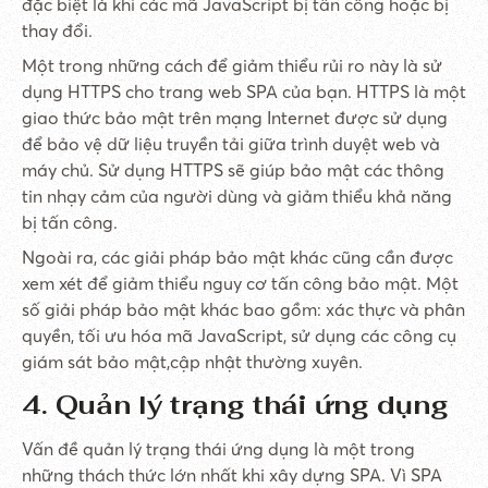
đặc biệt là khi các mã JavaScript bị tấn công hoặc bị
thay đổi.
Một trong những cách để giảm thiểu rủi ro này là sử
dụng HTTPS cho trang web SPA của bạn. HTTPS là một
giao thức bảo mật trên mạng Internet được sử dụng
để bảo vệ dữ liệu truyền tải giữa trình duyệt web và
máy chủ. Sử dụng HTTPS sẽ giúp bảo mật các thông
tin nhạy cảm của người dùng và giảm thiểu khả năng
bị tấn công.
Ngoài ra, các giải pháp bảo mật khác cũng cần được
xem xét để giảm thiểu nguy cơ tấn công bảo mật. Một
số giải pháp bảo mật khác bao gồm: xác thực và phân
quyền, tối ưu hóa mã JavaScript, sử dụng các công cụ
giám sát bảo mật,cập nhật thường xuyên.
4. Quản lý trạng thái ứng dụng
Vấn đề quản lý trạng thái ứng dụng là một trong
những thách thức lớn nhất khi xây dựng SPA. Vì SPA