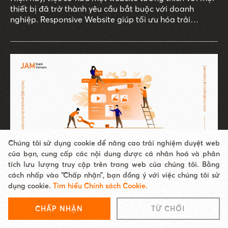
thiết bị đã trở thành yêu cầu bắt buộc với doanh
nghiệp. Responsive Website giúp tối ưu hóa trải
nghiệm người dùng, đồng thời mang đến nhiều lợi ích
đáng kể cho doanh nghiệp.
Chúng tôi sử dụng cookie để nâng cao trải nghiệm duyệt web
của bạn, cung cấp các nội dung được cá nhân hoá và phân
tích lưu lượng truy cập trên trang web của chúng tôi. Bằng
THIẾT KẾ WEBSITE
cách nhấp vào “Chấp nhận”, bạn đồng ý với việc chúng tôi sử
dụng cookie.
Tìm hiểu Chính sách Cookie.
Sự khác biệt giữa công nghệ Responsive và
Adaptive? Lưu ý khi thiết kế web Responsive
CHẤP NHẬN
TỪ CHỐI
Việc lựa chọn phương pháp thiết kế web phù hợp như
công nghệ Responsive hay Adaptive có thể ảnh hưởng