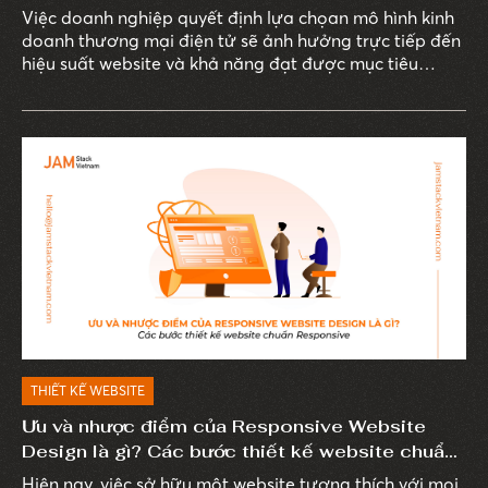
Việc doanh nghiệp quyết định lựa chọan mô hình kinh
doanh thương mại điện tử sẽ ảnh hưởng trực tiếp đến
hiệu suất website và khả năng đạt được mục tiêu
doanh thu.
THIẾT KẾ WEBSITE
Ưu và nhược điểm của Responsive Website
Design là gì? Các bước thiết kế website chuẩn
Responsive
Hiện nay, việc sở hữu một website tương thích với mọi