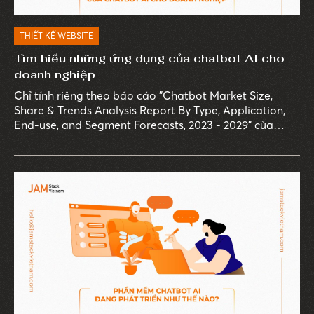
THIẾT KẾ WEBSITE
Tìm hiểu những ứng dụng của chatbot AI cho
doanh nghiệp
Chỉ tính riêng theo báo cáo "Chatbot Market Size,
Share & Trends Analysis Report By Type, Application,
End-use, and Segment Forecasts, 2023 - 2029" của
Grand View Research, thị trường chatbot AI toàn cầu
dự báo sẽ đạt giá trị 1,34 tỷ USD vào năm 2029, với tỷ
lệ tăng trưởng hàng năm (CAGR) lên đến 23,3%.