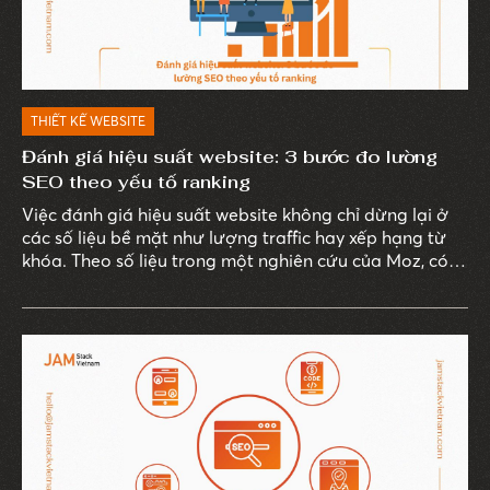
THIẾT KẾ WEBSITE
Đánh giá hiệu suất website: 3 bước đo lường
SEO theo yếu tố ranking
Việc đánh giá hiệu suất website không chỉ dừng lại ở
các số liệu bề mặt như lượng traffic hay xếp hạng từ
khóa. Theo số liệu trong một nghiên cứu của Moz, có
đến 93% trải nghiệm trực tuyến bắt đầu từ công cụ
tìm kiếm, và trong số này, chỉ ít doanh nghiệp thực sự
sử dụng dữ liệu SEO để đo lường giá trị thực sự từ các
chiến dịch marketing.