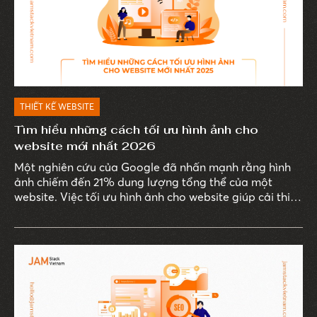
THIẾT KẾ WEBSITE
Tìm hiểu những cách tối ưu hình ảnh cho
website mới nhất 2026
Một nghiên cứu của Google đã nhấn mạnh rằng hình
ảnh chiếm đến 21% dung lượng tổng thể của một
website. Việc tối ưu hình ảnh cho website giúp cải thiện
tốc độ tải trang, nâng cao trải nghiệm người dùng,
đồng thời đảm bảo tính thẩm mỹ cho giao diện web.
Đặc biệt, trong năm 2026, các phương pháp tối ưu
hình ảnh liên tục đổi mới để đáp ứng kỳ vọng ngày
càng cao của doanh nghiệp và người dùng. Cùng
JAMstack Vietnam khám phá những phương pháp tối
ưu hình ảnh mới nhất trong bài viết dưới đây.