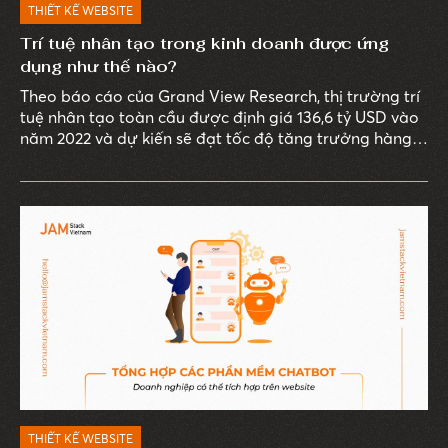
THIẾT KẾ WEBSITE
Trí tuệ nhân tạo trong kinh doanh được ứng
dụng như thế nào?
Theo báo cáo của Grand View Research, thị trường trí
tuệ nhân tạo toàn cầu được định giá 136,6 tỷ USD vào
năm 2022 và dự kiến sẽ đạt tốc độ tăng trưởng hàng
năm lên đến 37,3% từ năm 2023 đến 2030. Điều này
chứng minh rằng AI đã trở thành xu hướng toàn cầu,
là yếu tố quyết định sự tồn tại, phát triển của doanh
nghiệp trong tương lai.
THIẾT KẾ WEBSITE