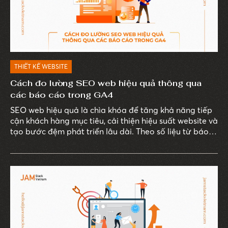
THIẾT KẾ WEBSITE
Cách đo lường SEO web hiệu quả thông qua
các báo cáo trong GA4
SEO web hiệu quả là chìa khóa để tăng khả năng tiếp
cận khách hàng mục tiêu, cải thiện hiệu suất website và
tạo bước đệm phát triển lâu dài. Theo số liệu từ báo
cáo “B2B and B2C Cos. Say SEO Top Digital Channel
For Lead Gen”, gần 60% doanh nghiệp B2B cho biết
SEO là vũ khí chính giúp họ tạo khách hàng tiềm năng.