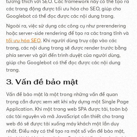
tương thích với SEO. Các framework này có thể tạo ra
các trang động được tối ưu hóa cho SEO, giúp cho
Googlebot có thể đọc được các nội dung trang.
Ngoài ra, việc sử dụng các công cụ như prerendering
hoặc server-side rendering để tạo ra các trang tĩnh và
tối ưu hóa SEO
. Khi người dùng truy cập vào các
trang, các nội dung trang sẽ được render trước bằng
phía server và gửi đến trình duyệt của người dùng,
giúp cho Googlebot có thể đọc được các nội dung
trang.
3. Vấn đề bảo mật
Vấn đề bảo mật là một trong những vấn đề quan
trọng cần được xem xét khi xây dựng một Single Page
Application. Khi một trang web SPA được tải, toàn bộ
các tài nguyên và mã JavaScript cần thiết cho trang
web đó sẽ được tải xuống máy khách một lần duy
nhất. Điều này có thể tạo ra một số vấn đề bảo mật,