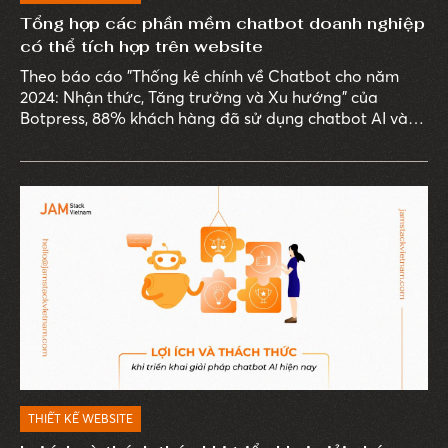
Tổng hợp các phần mềm chatbot doanh nghiệp
có thể tích hợp trên website
Theo báo cáo "Thống kê chính về Chatbot cho năm
2024: Nhận thức, Tăng trưởng và Xu hướng" của
Botpress, 88% khách hàng đã sử dụng chatbot AI vào
năm 2022 và 62% người tiêu dùng thà sử dụng
chatbot hơn là chờ đợi một đại diện dịch vụ khách
hàng. Tuy nhiên, nhiều doanh nghiệp vẫn gặp khó khăn
trong việc chọn lựa phần mềm chatbot doanh nghiệp
phù hợp với ngành nghề và nhu cầu cụ thể.
THIẾT KẾ WEBSITE