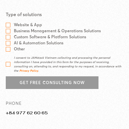
Type of solutions
Website & App
Business Management & Operations Solutions
Custom Software & Platform Solutions
AI & Automation Solutions
Other
I consent to JAMstack Vietnam collecting and processing the personal
information I have provided in this form for the purposes of receiving,
consulting on, attending to, and responding to my request, in accordance with
the
Privacy Policy
.
GET FREE CONSULTING NOW
PHONE
+84 977 62 60 65