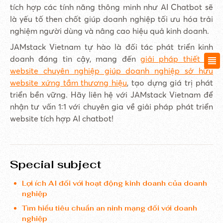
tích hợp các tính năng thông minh như AI Chatbot sẽ
là yếu tố then chốt giúp doanh nghiệp tối ưu hóa trải
nghiệm người dùng và nâng cao hiệu quả kinh doanh.
JAMstack Vietnam tự hào là đối tác phát triển kinh
doanh đáng tin cậy, mang đến
giải pháp thiết kế
website chuyên nghiệp giúp doanh nghiệp sở hữu
website xứng tầm thương hiệu
, tạo dựng giá trị phát
triển bền vững. Hãy liên hệ với JAMstack Vietnam để
nhận tư vấn 1:1 với chuyên gia về giải pháp phát triển
website tích hợp AI chatbot!
Special subject
Lợi ích AI đối với hoạt động kinh doanh của doanh
nghiệp
Tìm hiểu tiêu chuẩn an ninh mạng đối với doanh
nghiệp