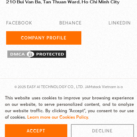
210 Bui Van Ba, Tan Thuan Ward, Ho Chi Minh City
FACEBOOK
BEHANCE
LINKEDIN
COMPANY PROFILE
© 2025 EASY AI TECHNOLOGY CO., LTD. JAMstack Vietnam is a
brand/unit under Easy AI.
This website uses cookies to improve your browsing experience
Address: Jamona Heights, 210 Bui Van Ba, Tan Thuan Ward, HCMC Email:
on our website, to serve personalized content, and to analyze
hello@jamstackvietnam.com Hotline: 0977 62 60 65
our website traffic. By clicking “Accept”, you consent to our use
Cookies Policy
|
Site map
of cookies.
Learn more our Cookies Policy.
ACCEPT
DECLINE