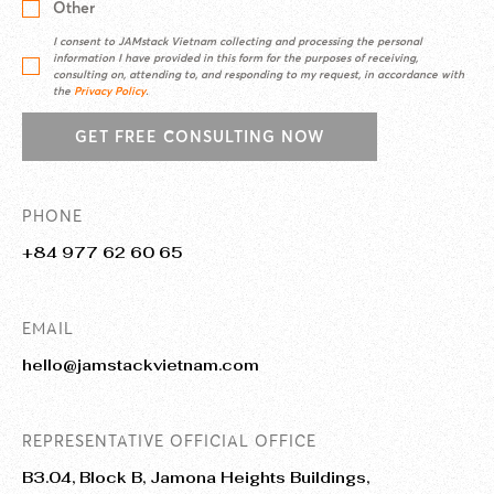
Other
I consent to JAMstack Vietnam collecting and processing the personal
information I have provided in this form for the purposes of receiving,
consulting on, attending to, and responding to my request, in accordance with
the
Privacy Policy
.
GET FREE CONSULTING NOW
PHONE
+84 977 62 60 65
EMAIL
hello@jamstackvietnam.com
REPRESENTATIVE OFFICIAL OFFICE
B3.04, Block B, Jamona Heights Buildings,