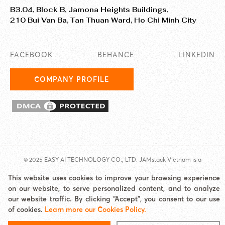
B3.04, Block B, Jamona Heights Buildings,
210 Bui Van Ba, Tan Thuan Ward, Ho Chi Minh City
FACEBOOK
BEHANCE
LINKEDIN
COMPANY PROFILE
© 2025 EASY AI TECHNOLOGY CO., LTD. JAMstack Vietnam is a
brand/unit under Easy AI.
This website uses cookies to improve your browsing experience
Address: Jamona Heights, 210 Bui Van Ba, Tan Thuan Ward, HCMC Email:
on our website, to serve personalized content, and to analyze
hello@jamstackvietnam.com Hotline: 0977 62 60 65
our website traffic. By clicking “Accept”, you consent to our use
Cookies Policy
|
Site map
of cookies.
Learn more our Cookies Policy.