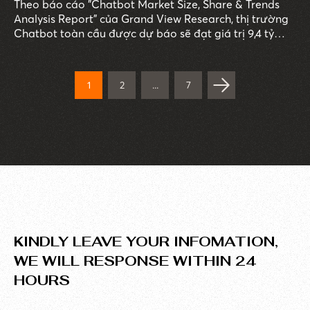
Theo báo cáo "Chatbot Market Size, Share & Trends
Analysis Report" của Grand View Research, thị trường
Chatbot toàn cầu được dự báo sẽ đạt giá trị 9,4 tỷ
USD vào năm 2024, với mức tăng trưởng trung bình
hàng năm (CAGR) là 24,3% từ 2019 đến 2024.
1
2
...
7
KINDLY LEAVE YOUR INFOMATION,
WE WILL RESPONSE WITHIN 24
HOURS