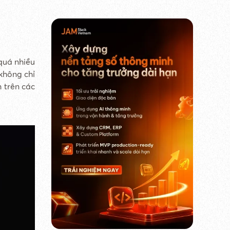
quá nhiều
 không chỉ
 trên các