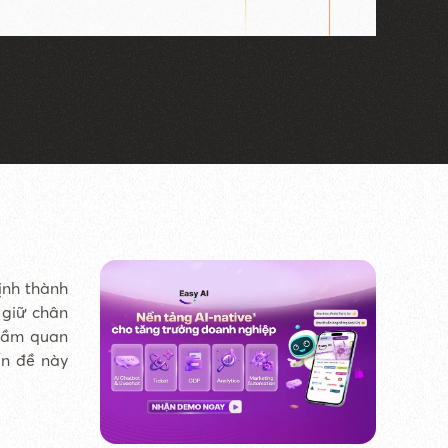
ịnh thành
 giữ chân
 tầm quan
ấn đề này