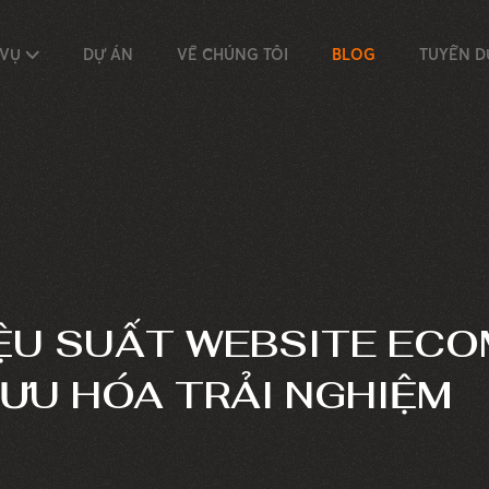
 VỤ
DỰ ÁN
VỀ CHÚNG TÔI
BLOG
TUYỂN 
ỆU SUẤT WEBSITE ECO
 ƯU HÓA TRẢI NGHIỆM