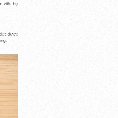
n việc họ
 đạt được
ăng.