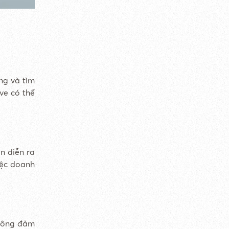
ng và tìm
ve có thể
n diễn ra
iệc doanh
không đảm