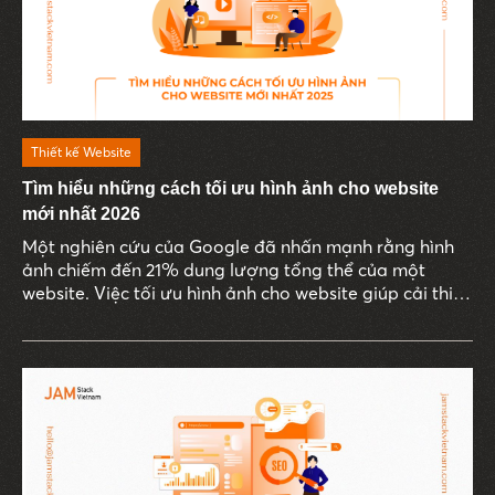
Thiết kế Website
Tìm hiểu những cách tối ưu hình ảnh cho website
mới nhất 2026
Một nghiên cứu của Google đã nhấn mạnh rằng hình
ảnh chiếm đến 21% dung lượng tổng thể của một
website. Việc tối ưu hình ảnh cho website giúp cải thiện
tốc độ tải trang, nâng cao trải nghiệm người dùng,
đồng thời đảm bảo tính thẩm mỹ cho giao diện web.
Đặc biệt, trong năm 2026, các phương pháp tối ưu
hình ảnh liên tục đổi mới để đáp ứng kỳ vọng ngày
càng cao của doanh nghiệp và người dùng. Cùng
JAMstack Vietnam khám phá những phương pháp tối
ưu hình ảnh mới nhất trong bài viết dưới đây.