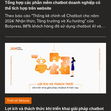
Tổng hợp các phần mềm chatbot doanh nghiệp có
thể tích hợp trên website
Theo báo cáo "Thống kê chính về Chatbot cho năm
2024: Nhận thức, Tăng trưởng và Xu hướng" của
Botpress, 88% khách hàng đã sử dụng chatbot AI vào
năm 2022 và 62% người tiêu dùng thà sử dụng
chatbot hơn là chờ đợi một đại diện dịch vụ khách
hàng. Tuy nhiên, nhiều doanh nghiệp vẫn gặp khó khăn
trong việc chọn lựa phần mềm chatbot doanh nghiệp
phù hợp với ngành nghề và nhu cầu cụ thể.
Thiết kế Website
Lợi ích và thách thức khi triển khai giải pháp chatbot