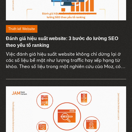
Thiết kế Website
Đánh giá hiệu suất website: 3 bước đo lường SEO
theo yếu tố ranking
Việc đánh giá hiệu suất website không chỉ dừng lại ở
các số liệu bề mặt như lượng traffic hay xếp hạng từ
khóa. Theo số liệu trong một nghiên cứu của Moz, có
đến 93% trải nghiệm trực tuyến bắt đầu từ công cụ
tìm kiếm, và trong số này, chỉ ít doanh nghiệp thực sự
sử dụng dữ liệu SEO để đo lường giá trị thực sự từ các
chiến dịch marketing.