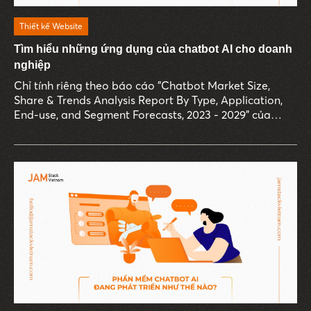
Thiết kế Website
Tìm hiểu những ứng dụng của chatbot AI cho doanh
nghiệp
Chỉ tính riêng theo báo cáo "Chatbot Market Size,
Share & Trends Analysis Report By Type, Application,
End-use, and Segment Forecasts, 2023 - 2029" của
Grand View Research, thị trường chatbot AI toàn cầu
dự báo sẽ đạt giá trị 1,34 tỷ USD vào năm 2029, với tỷ
lệ tăng trưởng hàng năm (CAGR) lên đến 23,3%.