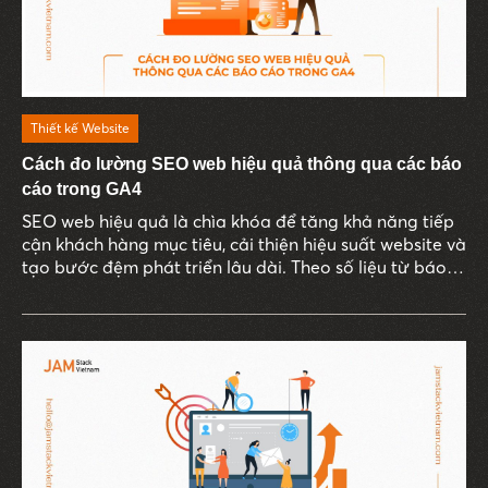
Thiết kế Website
Cách đo lường SEO web hiệu quả thông qua các báo
cáo trong GA4
SEO web hiệu quả là chìa khóa để tăng khả năng tiếp
cận khách hàng mục tiêu, cải thiện hiệu suất website và
tạo bước đệm phát triển lâu dài. Theo số liệu từ báo
cáo “B2B and B2C Cos. Say SEO Top Digital Channel
For Lead Gen”, gần 60% doanh nghiệp B2B cho biết
SEO là vũ khí chính giúp họ tạo khách hàng tiềm năng.