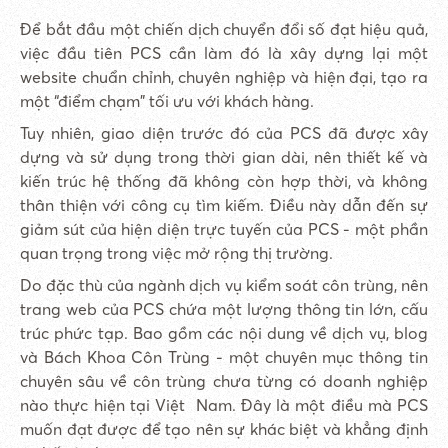
Để bắt đầu một chiến dịch chuyển đổi số đạt hiệu quả,
việc đầu tiên PCS cần làm đó là xây dựng lại một
website chuẩn chỉnh, chuyên nghiệp và hiện đại, tạo ra
một “điểm chạm" tối ưu với khách hàng.
Tuy nhiên, giao diện trước đó của PCS đã được xây
dựng và sử dụng trong thời gian dài, nên thiết kế và
kiến trúc hệ thống đã không còn hợp thời, và không
thân thiện với công cụ tìm kiếm. Điều này dẫn đến sự
giảm sút của hiện diện trực tuyến của PCS - một phần
quan trọng trong việc mở rộng thị trường.
Do đặc thù của ngành dịch vụ kiểm soát côn trùng, nên
trang web của PCS chứa một lượng thông tin lớn, cấu
trúc phức tạp. Bao gồm các nội dung về dịch vụ, blog
và Bách Khoa Côn Trùng - một chuyên mục thông tin
chuyên sâu về côn trùng chưa từng có doanh nghiệp
nào thực hiện tại Việt Nam. Đây là một điều mà PCS
muốn đạt được để tạo nên sự khác biệt và khẳng định