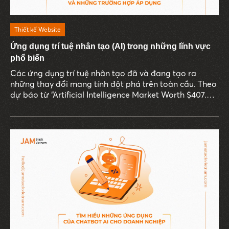
Thiết kế Website
Ứng dụng trí tuệ nhân tạo (AI) trong những lĩnh vực
phổ biến
Các ứng dụng trí tuệ nhân tạo đã và đang tạo ra
những thay đổi mang tính đột phá trên toàn cầu. Theo
dự báo từ “Artificial Intelligence Market Worth $407.0
Billion By 2027" năm 2023 của MarketsandMarkets, thị
trường AI toàn cầu dự kiến sẽ đạt 407 tỷ USD vào năm
2027, tăng trưởng trung bình 36,2% mỗi năm. Con số
này minh chứng cho tầm quan trọng và sự bùng nổ
của AI trên mọi lĩnh vực.