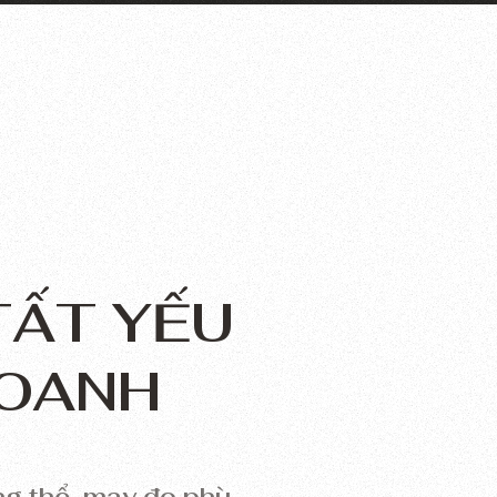
TẤT YẾU
DOANH
g thể, may đo phù