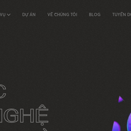
 VỤ
DỰ ÁN
VỀ CHÚNG TÔI
BLOG
TUYỂN 
C
NGHỆ