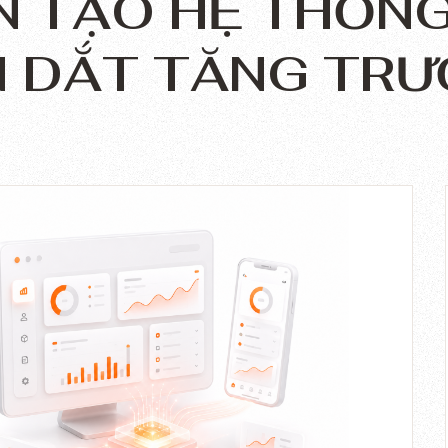
N TẠO HỆ THỐN
 DẮT TĂNG TR