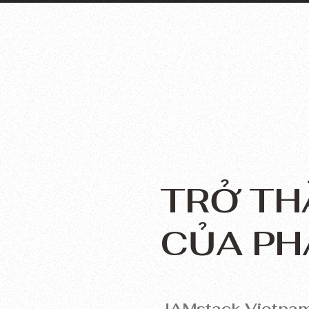
TRỞ TH
CỦA PH
JAMstack Vietnam 