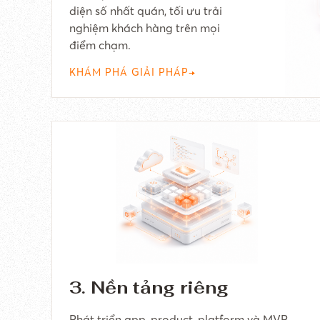
diện số nhất quán, tối ưu trải
nghiệm khách hàng trên mọi
điểm chạm.
KHÁM PHÁ GIẢI PHÁP
→
3. Nền tảng riêng
Phát triển app, product, platform và MVP