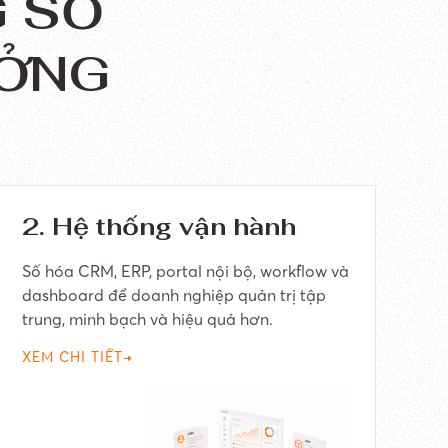
G SỐ
ƯỞNG
2. Hệ thống vận hành
Số hóa CRM, ERP, portal nội bộ, workflow và
dashboard để doanh nghiệp quản trị tập
trung, minh bạch và hiệu quả hơn.
XEM CHI TIẾT
→