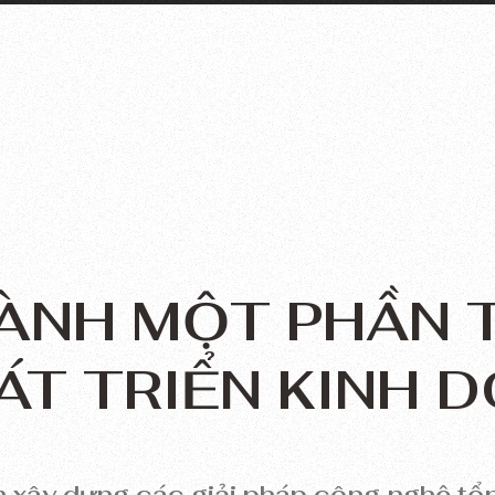
ÀNH MỘT PHẦN 
ÁT TRIỂN KINH 
xây dựng các giải pháp công nghệ tổn