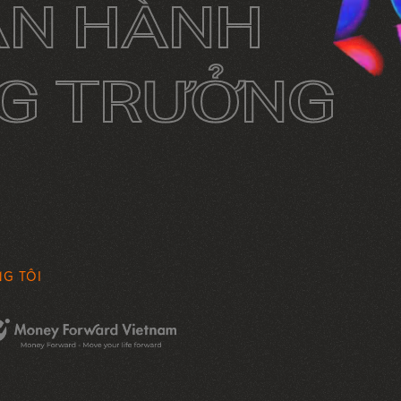
ẬN HÀNH
NG TRƯỞNG
G TÔI