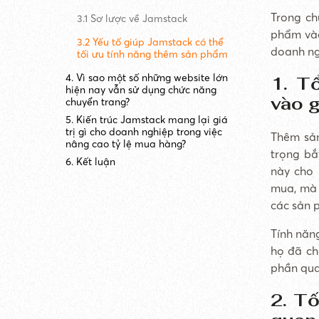
Trong ch
3.1 Sơ lược về Jamstack
phẩm vào
3.2 Yếu tố giúp Jamstack có thể
doanh ng
tối ưu tính năng thêm sản phẩm
4. Vì sao một số những website lớn
1. T
hiện nay vẫn sử dụng chức năng
vào 
chuyển trang?
5. Kiến trúc Jamstack mang lại giá
trị gì cho doanh nghiệp trong việc
Thêm sản
nâng cao tỷ lệ mua hàng?
trọng bắ
6. Kết luận
này cho
mua, mà 
các sản 
Tính năn
họ đã ch
phần qua
2. T