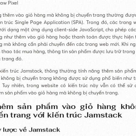
aw Pixel
g thêm vào giỏ hàng mà không bị chuyển trang thường đượ
ến trúc Single Page Application (SPA). Trong đó, các trang
ưới dạng một ứng dụng client-side JavaScript, cho phép các
 như thêm vào giỏ hàng hoặc thanh toán được thực hiện 
g mà không cần phải chuyển đến các trang web mới. Khi n
n thao tác mua hàng, thông tin sản phẩm được lưu trữ trong
 trang đó.
kiến trúc Jamstack, thông thường tính năng thêm sản phẩ
không bị chuyển trang không được sử dụng phổ biến như t
. Tuy nhiên, trong website có kiến trúc này vẫn có thể sử 
m sản phẩm vào giỏ hàng mà không bị chuyển trang.
hêm sản phẩm vào giỏ hàng khô
n trang với kiến trúc Jamstack
ơ lược về Jamstack