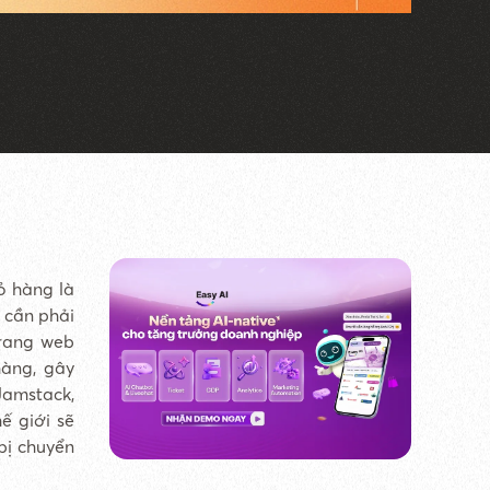
ỏ hàng là
 cần phải
trang web
hàng, gây
Jamstack,
ế giới sẽ
ị chuyển