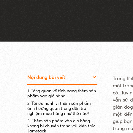
Nội dung bài viết
Trong lĩ
một tron
1. Tổng quan về tính năng thêm sản
có. Tuy 
phẩm vào giỏ hàng
vẫn sử d
2. Tối ưu hành vi thêm sản phẩm
gián đoạ
ảnh hưởng quan trọng đến trải
nghiệm mua hàng như thế nào?
một kiến
3. Thêm sản phẩm vào giỏ hàng
giúp bạ
không bị chuyển trang với kiến trúc
trang mớ
Jamstack