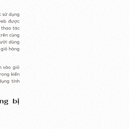
c sử dụng
 web được
 thao tác
trên cùng
gười dùng
 giỏ hàng
m vào giỏ
rong kiến
dụng tính
ng bị