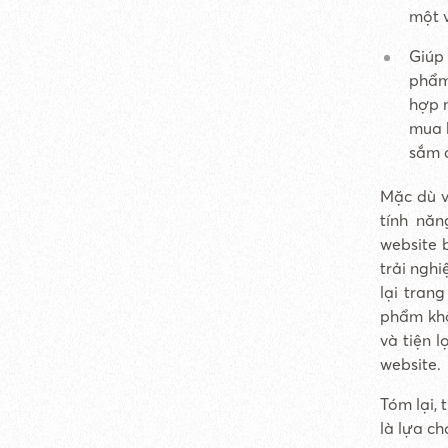
một v
Giúp
phẩm
hợp n
mua 
sắm 
Mặc dù v
tính năn
website 
trải ngh
lại tran
phẩm khô
và tiện 
website.
Tóm lại,
là lựa ch