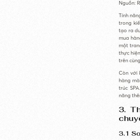
Nguồn: R
Tính năn
trong ki
tạo ra d
mua hàng
một tran
thực hiệ
trên cùng
Còn với 
hàng mà 
trúc SPA
năng thê
3. T
chuyể
3.1 S