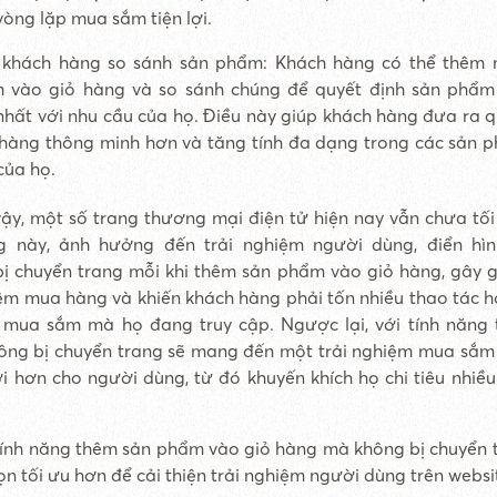
òng lặp mua sắm tiện lợi.
 khách hàng so sánh sản phẩm: Khách hàng có thể thêm 
 vào giỏ hàng và so sánh chúng để quyết định sản phẩm
hất với nhu cầu của họ. Điều này giúp khách hàng đưa ra q
hàng thông minh hơn và tăng tính đa dạng trong các sản
của họ.
ậy, một số trang thương mại điện tử hiện nay vẫn chưa tố
g này, ảnh hưởng đến trải nghiệm người dùng, điển hìn
bị chuyển trang mỗi khi thêm sản phẩm vào giỏ hàng, gây 
iệm mua hàng và khiến khách hàng phải tốn nhiều thao tác h
g mua sắm mà họ đang truy cập. Ngược lại, với tính năng
ng bị chuyển trang sẽ mang đến một trải nghiệm mua sắm 
lợi hơn cho người dùng, từ đó khuyến khích họ chi tiêu nhiều
 tính năng thêm sản phẩm vào giỏ hàng mà không bị chuyển 
ọn tối ưu hơn để cải thiện trải nghiệm người dùng trên websi