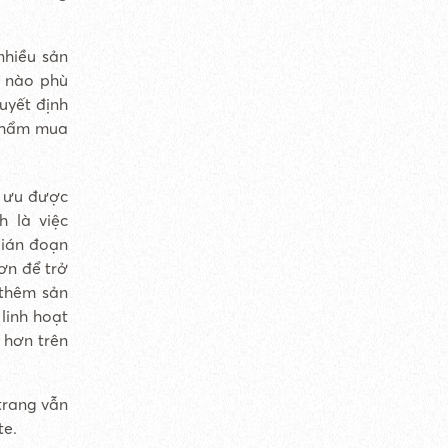
nhiều sản
 nào phù
uyết định
 phẩm mua
i ưu được
h là việc
gián đoạn
ơn để trở
 thêm sản
linh hoạt
 hơn trên
trang vẫn
te.