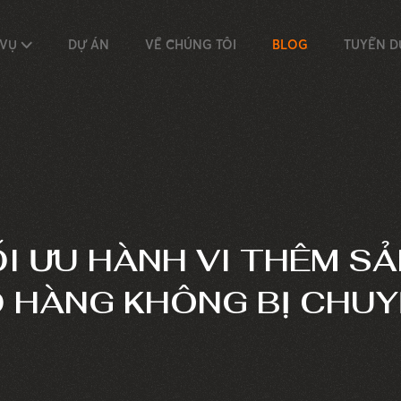
 VỤ
DỰ ÁN
VỀ CHÚNG TÔI
BLOG
TUYỂN 
I ƯU HÀNH VI THÊM S
Ỏ HÀNG KHÔNG BỊ CHU