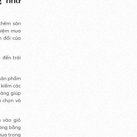
g như
 thêm sản
ghiệm mua
n đổi của
 đến trải
 sản phẩm
 kiếm các
hàng giúp
ã chọn và
 vào giỏ
hàng bằng
mua trong