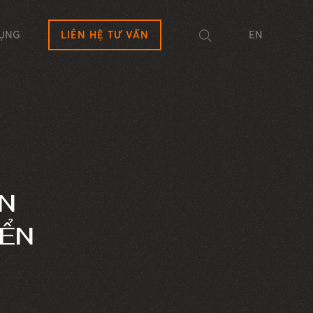
DỤNG
LIÊN HỆ TƯ VẤN
EN
ẢN
YỂN