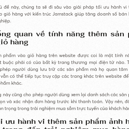
ủ đề này, chúng ta sẽ đi sâu vào giải pháp tối ưu hành vi
 giỏ hàng với kiến trúc Jamstack giúp tăng doanh số bán
hiệp.
ổng quan về tính năng thêm sản
giỏ hàng
 phẩm vào giỏ hàng trên website được coi là một tính 
t buộc phải có của bất kỳ trang thương mại điện tử nào. 
 phép người dùng lưu trữ các sản phẩm mà họ quan tâm
vẫn có thể tiếp tục truy cập các trang khác trên website để
phẩm khác.
g này cũng cho phép người dùng xem lại danh sách các sả
ọn và xác nhận đơn hàng trước khi thanh toán. Vậy nên, đ
n trọng trong trải nghiệm mua sắm trực tuyến của khách hà
ối ưu hành vi thêm sản phẩm ảnh 