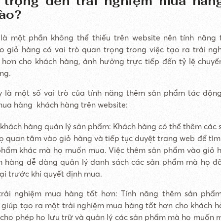
 trọng đến trải nghiệm mua hàn
nào?
 là một phần không thể thiếu trên website nên tính năng
 giỏ hàng có vai trò quan trọng trong việc tạo ra trải n
 hơn cho khách hàng, ảnh hưởng trực tiếp đến tỷ lệ chuyể
àng.
 là một số vai trò của tính năng thêm sản phẩm tác động
ua hàng khách hàng trên website:
 khách hàng quản lý sản phẩm: Khách hàng có thể thêm các
 quan tâm vào giỏ hàng và tiếp tục duyệt trang web để tìm
phẩm khác mà họ muốn mua. Việc thêm sản phẩm vào giỏ 
h hàng dễ dàng quản lý danh sách các sản phẩm mà họ đ
ại trước khi quyết định mua.
trải nghiệm mua hàng tốt hơn: Tính năng thêm sản phẩm
 giúp tạo ra một trải nghiệm mua hàng tốt hơn cho khách 
 cho phép họ lưu trữ và quản lý các sản phẩm mà họ muốn 