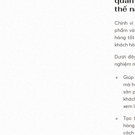
quan
thế 
Chính vì
phẩm vào
hàng tốt
khách h
Dưới đây
nghiệm m
Giúp
mà họ
sản 
khác
xem l
Tạo 
hàng
cách