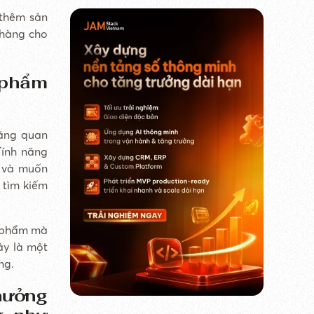
 thêm sản
 hàng cho
 phẩm
năng quan
Tính năng
 và muốn
 tìm kiếm
n phẩm mà
ây là một
ng.
hưởng