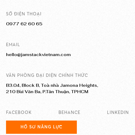
SỐ ĐIỆN THOẠI
0977 62 60 65
EMAIL
hello@jamstackvietnam.com
VĂN PHÒNG ĐẠI DIỆN CHÍNH THỨC
B3.04, Block B, Toà nhà Jamona Heights,
210 Bùi Văn Ba, P.Tân Thuận, TPHCM
FACEBOOK
BEHANCE
LINKEDIN
HỒ SƠ NĂNG LỰC