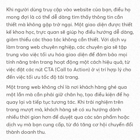
Khi người dùng truy cập vào website của bạn, điều họ
mong đợi là có thể dễ dàng tìm thấy thông tin cần
thiết mà không gặp trở ngại. Một giao diện được thiết
kế khoa học, trực quan sẽ giúp họ điều hướng dễ dàng,
giảm thiểu các thao tác không cần thiết. Với dịch vụ
làm trang web chuyên nghiệp, các chuyên gia sẽ tập
trung vào việc tối ưu hóa giao diện để đảm bảo mọi
tính năng trên trang hoạt động một cách hiệu quả, từ
việc đặt các nút CTA (Call to Action) ở vị trí hợp lý cho
đến việc tối ưu tốc độ tải trang.
Một trang web không chỉ là nơi khách hàng ghé qua
một lần mà cần phải giữ chân họ, tạo điều kiện để họ
quay lại và tiếp tục tương tác. Khi trải nghiệm trên
trang mượt mà, khách hàng sẽ có xu hướng dành
nhiều thời gian hơn để duyệt qua các sản phẩm hoặc
dịch vụ mà bạn cung cấp, từ đó tăng cơ hội chuyển đổi
thành doanh thu.