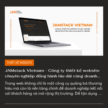
THIẾT KẾ WEBSITE
JAMstack Vietnam - Công ty thiết kế website
chuyên nghiệp đồng hành lâu dài cùng doanh
nghiệp
Trang web không chỉ là một công cụ quảng bá thương
hiệu mà còn là nền tảng chính để doanh nghiệp kết nối
với khách hàng và mở rộng thị trường. Để tận dụng tối
đa tiềm năng của website, việc hợp tác với một công
ty thiết kế website chuyên nghiệp là một bước đi chiến