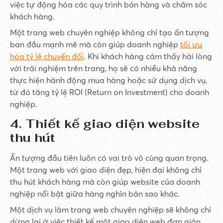
việc tự động hóa các quy trình bán hàng và chăm sóc
khách hàng.
Một trang web chuyên nghiệp không chỉ tạo ấn tượng
ban đầu mạnh mẽ mà còn giúp doanh nghiệp
tối ưu
hóa tỷ lệ chuyển đổi
. Khi khách hàng cảm thấy hài lòng
với trải nghiệm trên trang, họ sẽ có nhiều khả năng
thực hiện hành động mua hàng hoặc sử dụng dịch vụ,
từ đó tăng tỷ lệ ROI (Return on Investment) cho doanh
nghiệp.
4. Thiết kế giao diện website
thu hút
Ấn tượng đầu tiên luôn có vai trò vô cùng quan trọng.
Một trang web với giao diện đẹp, hiện đại không chỉ
thu hút khách hàng mà còn giúp website của doanh
nghiệp nổi bật giữa hàng nghìn bản sao khác.
Một dịch vụ làm trang web chuyên nghiệp sẽ không chỉ
dừng lại ở việc thiết kế một giao diện web đơn giản