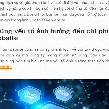
g dịch vụ và giá thành là 2 yếu tố đi đôi với nhau, chính vì vâ
dịch vụ nâng cao thì bạn cần liên hệ với chúng tôi để nhận 
chính xác nhất. Đồng thời bạn sẽ nhận được sự hỗ trợ tốt nhâ
n gia trong lĩnh vực thiết kế website.
ững yếu tố ảnh hưởng đến chi phí
ebsite
 làm website cũng sẽ có sự chênh lệch về giá tùy thuộc và
gói dịch vụ mà công ty mong muốn sử dụng. Sau đây 
sẽ cùng bạn tìm hiểu những yếu tố ảnh hưởng trực tiếp 
website
.