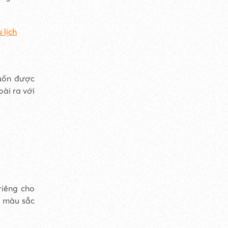
 lịch
muốn được
oài ra với
 riêng cho
 màu sắc