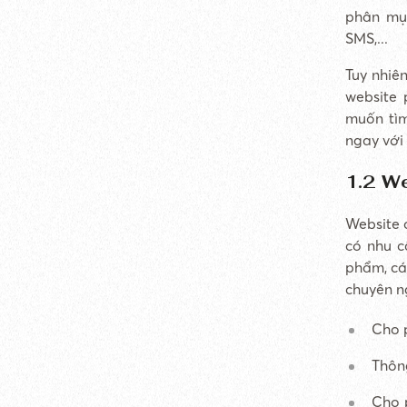
phân mục
SMS,...
Tuy nhiên
website p
muốn tìm
ngay với
1.2 W
Website 
có nhu c
phẩm, các
chuyên n
Cho 
Thông
Cho 