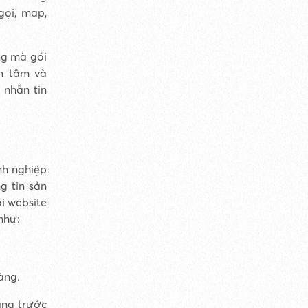
gọi, map,
g mà gói
an tâm và
y nhắn tin
nh nghiệp
g tin sản
ói website
 như:
àng.
àng trước