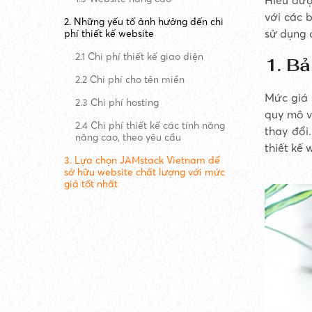
với các 
2. Những yếu tố ảnh hưởng đến chi
sử dụng d
phí thiết kế website
2.1 Chi phí thiết kế giao diện
1. Bả
2.2 Chi phí cho tên miền
Mức giá 
2.3 Chi phí hosting
quy mô v
2.4 Chi phí thiết kế các tính năng
thay đổi
nâng cao, theo yêu cầu
thiết kế 
3. Lựa chọn JAMstack Vietnam để
sở hữu website chất lượng với mức
giá tốt nhất