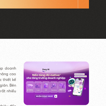
iúp doanh
 nâng cao
 thiết kế
giản. Bên
rất nhiều
thiệu đến