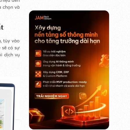
a chọn và
ất
, tùy vào
 sẽ có sự
i dịch vụ