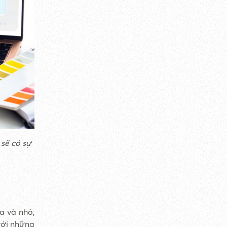
ẽ có sự
a và nhỏ,
với những