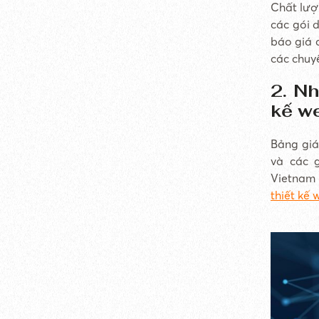
Chất lượn
các gói 
báo giá 
các chuyê
2. Nh
kế w
Bảng giá
và các 
Vietnam 
thiết kế 