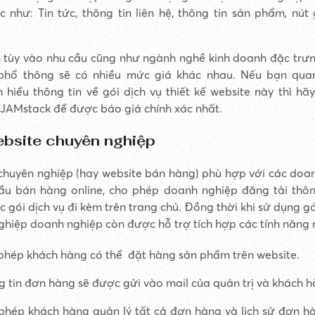
 như: Tin tức, thông tin liên hệ, thông tin sản phẩm, nút 
 tùy vào nhu cầu cũng như ngành nghề kinh doanh đặc trưn
hổ thông sẽ có nhiều mức giá khác nhau. Nếu bạn qu
 hiểu thông tin về gói dịch vụ thiết kế website này thì hã
 JAMstack để được báo giá chính xác nhất.
ebsite chuyên nghiệp
chuyên nghiệp (hay website bán hàng) phù hợp với các doa
ầu bán hàng online, cho phép doanh nghiệp đăng tải thôn
 gói dịch vụ đi kèm trên trang chủ. Đồng thời khi sử dụng g
ghiệp doanh nghiệp còn được hỗ trợ tích hợp các tính năng
phép khách hàng có thể đặt hàng sản phẩm trên website.
 tin đơn hàng sẽ được gửi vào mail của quản trị và khách h
phép khách hàng quản lý tất cả đơn hàng và lịch sử đơn h