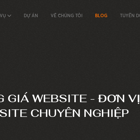
 VỤ
DỰ ÁN
VỀ CHÚNG TÔI
BLOG
TUYỂN 
G GIÁ WEBSITE - ĐƠN V
SITE CHUYÊN NGHIỆP