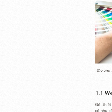
Tùy vào
1.1 W
Gói thiế
có nhu c