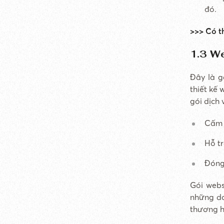
đó.
>>> Có t
1.3 W
Đây là g
thiết kế 
gói dịch
Cấm c
Hỗ t
Đóng 
Gói webs
những do
thương h