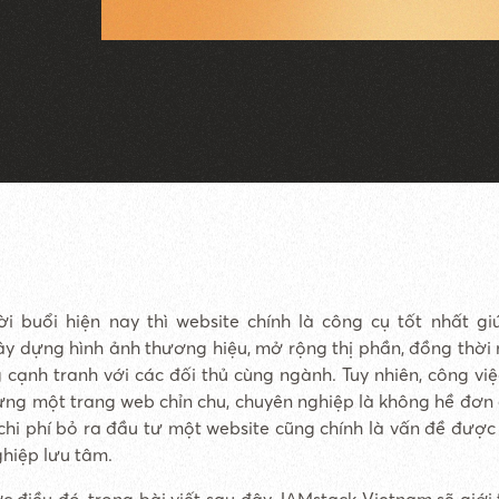
ời buổi hiện nay thì website chính là công cụ tốt nhất g
ây dựng hình ảnh thương hiệu, mở rộng thị phần, đồng thời
 cạnh tranh với các đối thủ cùng ngành. Tuy nhiên, công việc
ựng một trang web chỉn chu, chuyên nghiệp là không hề đơn 
chi phí bỏ ra đầu tư một website cũng chính là vấn đề được 
hiệp lưu tâm.
c điều đó, trong bài viết sau đây JAMstack Vietnam sẽ giới 