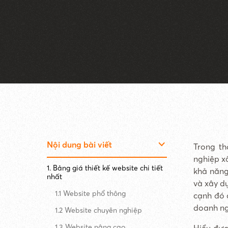
Nội dung bài viết
Trong th
nghiệp x
1. Bảng giá thiết kế website chi tiết
khả năng
nhất
và xây d
1.1 Website phổ thông
cạnh đó 
doanh ng
1.2 Website chuyên nghiệp
1.3 Website nâng cao
Hiểu đượ