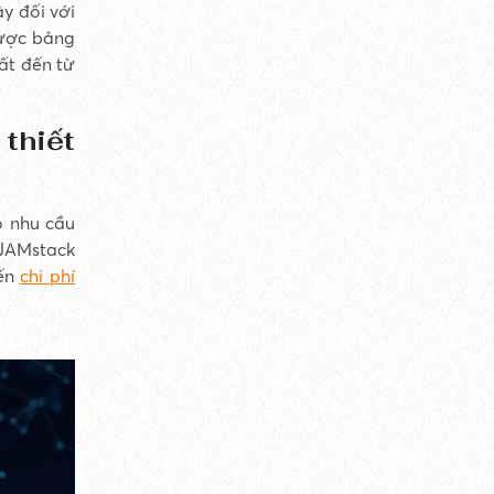
̣y đối với
được bảng
́t đến từ
 thiết
o nhu cầu
JAMstack
đến
chi phí