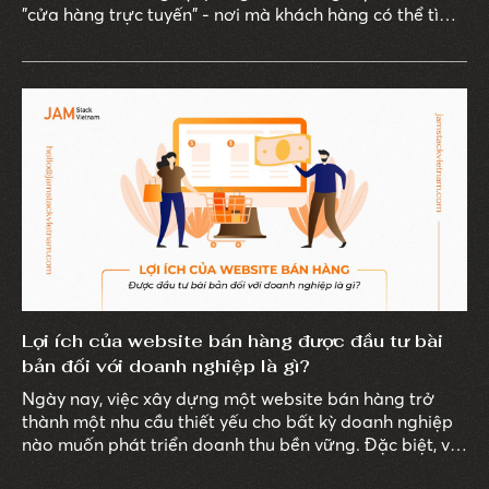
"cửa hàng trực tuyến" - nơi mà khách hàng có thể tìm
thấy thông tin về sản phẩm, dịch vụ và tương tác trực
tiếp với doanh nghiệp. Tuy nhiên, làm thế nào để
website của doanh nghiệp thực sự nổi bật, khác biệt so
với đối thủ và đồng thời mang lại trải nghiệm tốt nhất
cho khách hàng?
Lợi ích của website bán hàng được đầu tư bài
bản đối với doanh nghiệp là gì?
Ngày nay, việc xây dựng một website bán hàng trở
thành một nhu cầu thiết yếu cho bất kỳ doanh nghiệp
nào muốn phát triển doanh thu bền vững. Đặc biệt, với
những doanh nghiệp chưa có nền tảng trực tuyến, việc