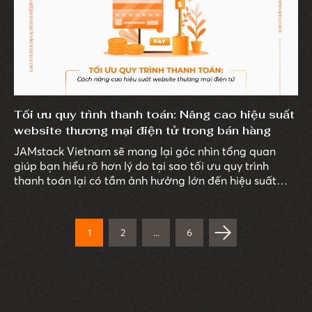
Tối ưu quy trình thanh toán: Nâng cao hiệu suất
website thương mại điện tử trong bán hàng
JAMstack Vietnam sẽ mang lại góc nhìn tổng quan
giúp bạn hiểu rõ hơn lý do tại sao tối ưu quy trình
thanh toán lại có tầm ảnh hưởng lớn đến hiệu suất
website thương mại điện tử trong hoạt động bán
hàng, cách giảm thiểu tình trạng bỏ dở giỏ hàng và
tăng tỷ lệ hoàn thành giao dịch, giúp doanh nghiệp
1
2
...
6
bứt phá doanh thu hiệu quả.