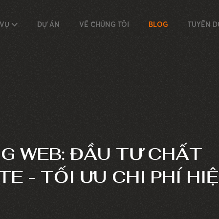
 VỤ
DỰ ÁN
VỀ CHÚNG TÔI
BLOG
TUYỂN 
G WEB: ĐẦU TƯ CHẤT
E - TỐI ƯU CHI PHÍ HI