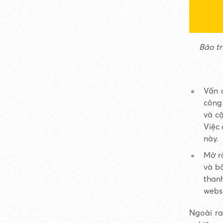
Bảo tr
Vấn 
công 
và cậ
Việc 
này.
Mở rộ
và b
than
websi
Ngoài ra