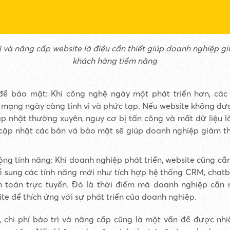
ì và nâng cấp website là điều cần thiết giúp doanh nghiệp g
khách hàng tiềm năng
đề bảo mật: Khi công nghệ ngày một phát triển hơn, các
mạng ngày càng tinh vi và phức tạp. Nếu website không đượ
p nhật thường xuyên, nguy cơ bị tấn công và mất dữ liệu là
cập nhật các bản vá bảo mật sẽ giúp doanh nghiệp giảm thi
ng tính năng: Khi doanh nghiệp phát triển, website cũng cần
ổ sung các tính năng mới như tích hợp hệ thống CRM, chatb
h toán trực tuyến. Đó là thời điểm mà doanh nghiệp cần
te để thích ứng với sự phát triển của doanh nghiệp.
, chi phí bảo trì và nâng cấp cũng là một vấn đề được nh