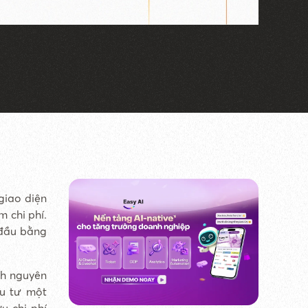
giao diện
 chi phí.
 đầu bằng
ành nguyên
ầu tư một
u chi phí