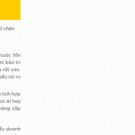
iữ chân
 cuộc tấn
c bảo trì
 rất cao.
ểu rủi ro
 tích hợp
ot AI hay
 nâng cấp
iều doanh