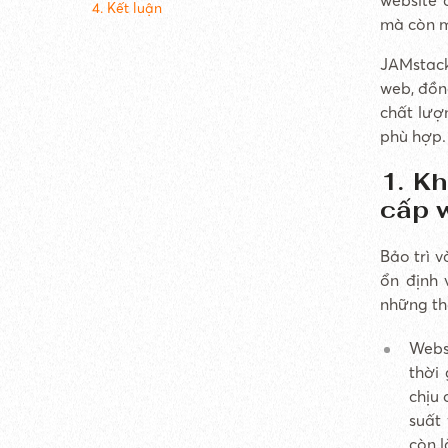
4. Kết luận
mà còn ma
JAMstack
web, đồng
chất lượ
phù hợp.
1. Kh
cấp 
Bảo trì 
ổn định 
những th
Webs
thời
chịu 
suất
còn 