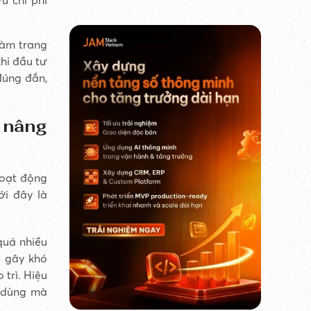
làm trang
khi đầu tư
đúng đắn,
à nâng
hoạt động
ới đây là
quá nhiều
ỏ gây khó
 trì. Hiệu
i dùng mà