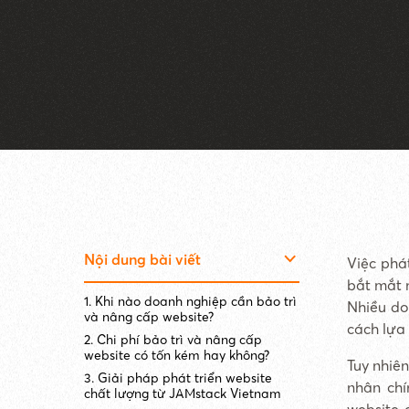
Nội dung bài viết
Việc phá
bắt mắt 
1. Khi nào doanh nghiệp cần bảo trì
Nhiều do
và nâng cấp website?
cách lựa 
2. Chi phí bảo trì và nâng cấp
website có tốn kém hay không?
Tuy nhiê
3. Giải pháp phát triển website
nhân chí
chất lượng từ JAMstack Vietnam
website 