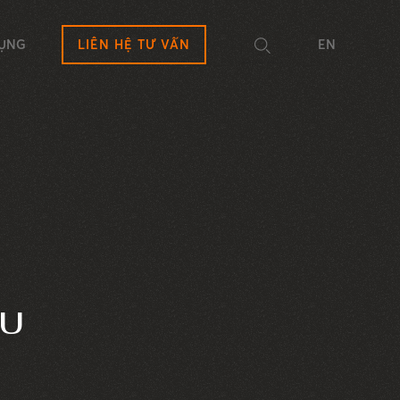
DỤNG
LIÊN HỆ TƯ VẤN
EN
ỆU