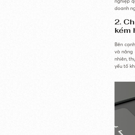
nghiệp q
doanh ngh
2. Ch
kém 
Bên cạnh
và nâng 
nhiên, t
yếu tố k