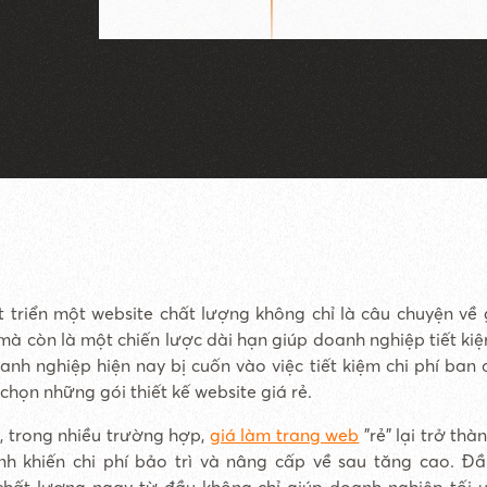
t triển một website chất lượng không chỉ là câu chuyện về 
mà còn là một chiến lược dài hạn giúp doanh nghiệp tiết kiệm
anh nghiệp hiện nay bị cuốn vào việc tiết kiệm chi phí ban
chọn những gói thiết kế website giá rẻ.
n, trong nhiều trường hợp,
giá làm trang web
"rẻ" lại trở th
nh khiến chi phí bảo trì và nâng cấp về sau tăng cao. Đ
chất lượng ngay từ đầu không chỉ giúp doanh nghiệp tối ư