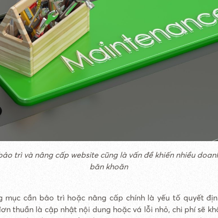
 bảo trì và nâng cấp website cũng là vấn đề khiến nhiều doan
băn khoăn
 mục cần bảo trì hoặc nâng cấp chính là yếu tố quyết định
đơn thuần là cập nhật nội dung hoặc vá lỗi nhỏ, chi phí sẽ k