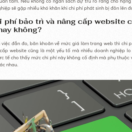
uan tâm. Nếu không có ngân sách dự trù rõ ràng cho hạng
iệp sẽ gặp nhiều khó khăn khi chi phí phát sinh bị đôn lên đ
i phí bảo trì và nâng cấp website 
hay không?
 việc đắn đo, băn khoăn về mức giá làm trang web thì chi ph
cấp website cũng là một yếu tố mà nhiều doanh nghiệp lo 
hực tế cho thấy mức chi phí này không cố định mà phụ thuộc 
hác nhau.