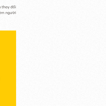
 thay đổi
iệm người