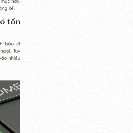
 mục này,
áng kể.
có tốn
í bảo trì
ngại. Tuy
vào nhiều