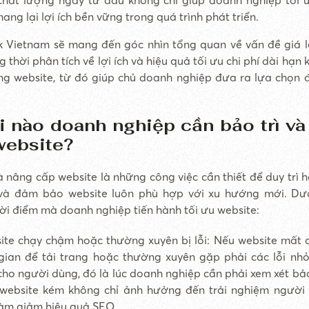
ng lại lợi ích bền vững trong quá trình phát triển.
 Vietnam sẽ mang đến góc nhìn tổng quan về vấn đề giá 
 thời phân tích về lợi ích và hiệu quả tối ưu chi phí dài hạn 
ng website, từ đó giúp chủ doanh nghiệp đưa ra lựa chọn 
i nào doanh nghiệp cần bảo trì v
website?
và nâng cấp website là những công việc cần thiết để duy trì 
và đảm bảo website luôn phù hợp với xu hướng mới. Dư
ời điểm mà doanh nghiệp tiến hành tối ưu website:
ite chạy chậm hoặc thường xuyên bị lỗi: Nếu website mất 
 gian để tải trang hoặc thường xuyên gặp phải các lỗi nh
cho người dùng, đó là lúc doanh nghiệp cần phải xem xét bảo
 website kém không chỉ ảnh hưởng đến trải nghiệm ngườ
làm giảm hiệu quả SEO.