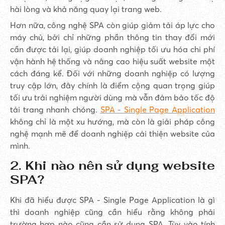
hài lòng và khả năng quay lại trang web.
Hơn nữa, công nghệ SPA còn giúp giảm tải áp lực cho
máy chủ, bởi chỉ những phần thông tin thay đổi mới
cần được tải lại, giúp doanh nghiệp tối ưu hóa chi phí
vận hành hệ thống và nâng cao hiệu suất website một
cách đáng kể. Đối với những doanh nghiệp có lượng
truy cập lớn, đây chính là điểm cộng quan trọng giúp
tối ưu trải nghiệm người dùng mà vẫn đảm bảo tốc độ
tải trang nhanh chóng.
SPA - Single Page Application
không chỉ là một xu hướng, mà còn là giải pháp công
nghệ mạnh mẽ để doanh nghiệp cải thiện website của
mình.
2. Khi nào nên sử dụng website
SPA?
Khi đã hiểu được SPA - Single Page Application là gì
thì doanh nghiệp cũng cần hiểu rằng không phải
trường hợp nào cũng cần sử dụng SPA. Tùy vào tính