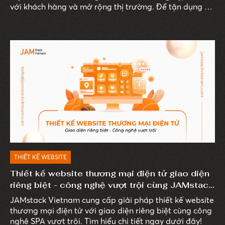
với khách hàng và mở rộng thị trường. Để tận dụng tối
đa tiềm năng của website, việc hợp tác với một công
ty thiết kế website chuyên nghiệp là một bước đi chiến
lược quan trọng.
THIẾT KẾ WEBSITE
Thiết kế website thương mại điện tử giao diện
riêng biệt - công nghệ vượt trội cùng JAMstack
Vietnam
JAMstack Vietnam cung cấp giải pháp thiết kế website
thương mại điện tử với giao diện riêng biệt cùng công
nghệ SPA vượt trội. Tìm hiểu chi tiết ngay dưới đây!