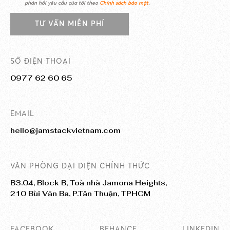
phản hồi yêu cầu của tôi theo
Chính sách bảo mật
.
TƯ VẤN MIỄN PHÍ
SỐ ĐIỆN THOẠI
0977 62 60 65
EMAIL
hello@jamstackvietnam.com
VĂN PHÒNG ĐẠI DIỆN CHÍNH THỨC
B3.04, Block B, Toà nhà Jamona Heights,
210 Bùi Văn Ba, P.Tân Thuận, TPHCM
FACEBOOK
BEHANCE
LINKEDIN