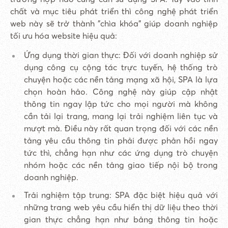
chất và mục tiêu phát triển thì công nghệ phát triển
web này sẽ trở thành "chìa khóa" giúp doanh nghiệp
tối ưu hóa website hiệu quả:
Ứng dụng thời gian thực: Đối với doanh nghiệp sử
dụng công cụ cộng tác trực tuyến, hệ thống trò
chuyện hoặc các nền tảng mạng xã hội, SPA là lựa
chọn hoàn hảo. Công nghệ này giúp cập nhật
thông tin ngay lập tức cho mọi người mà không
cần tải lại trang, mang lại trải nghiệm liên tục và
mượt mà. Điều này rất quan trọng đối với các nền
tảng yêu cầu thông tin phải được phản hồi ngay
tức thì, chẳng hạn như các ứng dụng trò chuyện
nhóm hoặc các nền tảng giao tiếp nội bộ trong
doanh nghiệp.
Trải nghiệm tập trung: SPA đặc biệt hiệu quả với
những trang web yêu cầu hiển thị dữ liệu theo thời
gian thực chẳng hạn như bảng thông tin hoặc