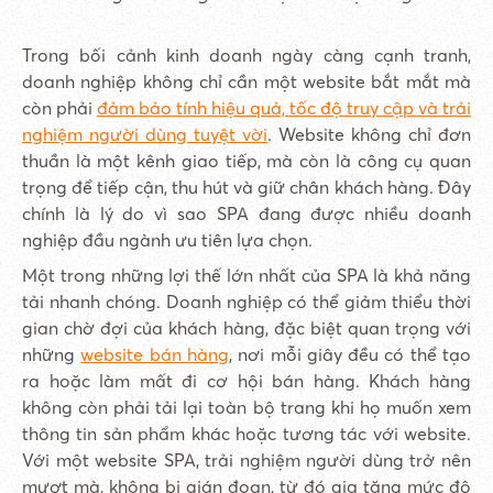
Trong bối cảnh kinh doanh ngày càng cạnh tranh,
doanh nghiệp không chỉ cần một website bắt mắt mà
còn phải
đảm bảo tính hiệu quả, tốc độ truy cập và trải
nghiệm người dùng tuyệt vời
. Website không chỉ đơn
thuần là một kênh giao tiếp, mà còn là công cụ quan
trọng để tiếp cận, thu hút và giữ chân khách hàng. Đây
chính là lý do vì sao SPA đang được nhiều doanh
nghiệp đầu ngành ưu tiên lựa chọn.
Một trong những lợi thế lớn nhất của SPA là khả năng
tải nhanh chóng. Doanh nghiệp có thể giảm thiểu thời
gian chờ đợi của khách hàng, đặc biệt quan trọng với
những
website bán hàng
, nơi mỗi giây đều có thể tạo
ra hoặc làm mất đi cơ hội bán hàng. Khách hàng
không còn phải tải lại toàn bộ trang khi họ muốn xem
thông tin sản phẩm khác hoặc tương tác với website.
Với một website SPA, trải nghiệm người dùng trở nên
mượt mà, không bị gián đoạn, từ đó gia tăng mức độ