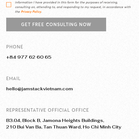
information I have provided in this form for the purposes of receiving,
consulting on, attending to, and responding to my request, in accordance with
the
Privacy Policy
.
GET FREE CONSULTING NOW
PHONE
+84 977 62 60 65
EMAIL
hello@jamstackvietnam.com
REPRESENTATIVE OFFICIAL OFFICE
B3.04, Block B, Jamona Heights Buildings,
210 Bui Van Ba, Tan Thuan Ward, Ho Chi Minh City