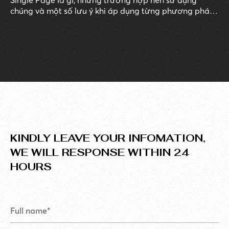
Single Page là gì, những trường hợp nên sử dụng
chúng và một số lưu ý khi áp dụng từng phương pháp
để có thêm ý tưởng xây dựng nội dung, tạo ra những
layout đa dạng cho website, phân bổ nội dung dễ
dàng, dễ tiếp cận.
KINDLY LEAVE YOUR INFOMATION,
WE WILL RESPONSE WITHIN 24
HOURS