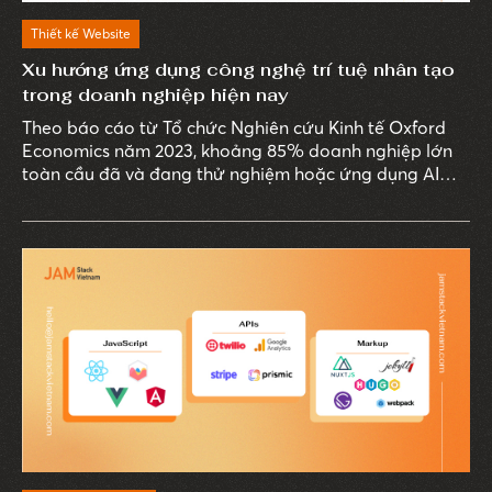
Thiết kế Website
Xu hướng ứng dụng công nghệ trí tuệ nhân tạo
trong doanh nghiệp hiện nay
Theo báo cáo từ Tổ chức Nghiên cứu Kinh tế Oxford
Economics năm 2023, khoảng 85% doanh nghiệp lớn
toàn cầu đã và đang thử nghiệm hoặc ứng dụng AI
trong một số hoạt động. Công nghệ trí tuệ nhân tạo
đang dần trở thành công cụ không thể thiếu đối với
doanh nghiệp, không chỉ cải thiện hiệu quả vận hành
mà còn tối ưu hóa trải nghiệm khách hàng, góp phần
nâng cao khả năng cạnh tranh của doanh nghiệp.