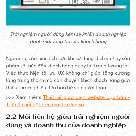
Trải nghiệm người dùng kém sẽ khiến doanh nghiệp
đánh mất lòng tin của khách hàng
Ngoài ra, cảm xúc tích cực khi sử dụng dịch vụ hay sản
phẩm sẽ thúc đẩy khách hàng quay lại trong tương lai.
Việc thực hiện tối ưu UX không chỉ giúp tăng cường
lòng trung thành mà còn khuyến khích khách hàng giới
thiệu thương hiệu đến bạn bè và người thân.
>>> Xem thêm:
Thiết kế giao diện website độc bản -
Trở nên nổi bật trên môi trường số
2.2 Mối liên hệ giữa trải nghiệm người
dùng và doanh thu của doanh nghiệp