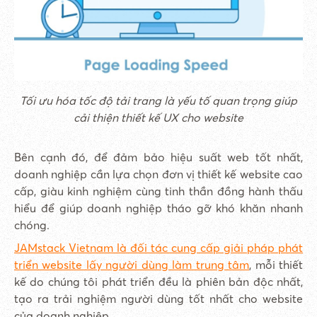
Tối ưu hóa tốc độ tải trang là yếu tố quan trọng giúp
cải thiện thiết kế UX cho website
Bên cạnh đó, để đảm bảo hiệu suất web tốt nhất,
doanh nghiệp cần lựa chọn đơn vị thiết kế website cao
cấp, giàu kinh nghiệm cùng tinh thần đồng hành thấu
hiểu để giúp doanh nghiệp tháo gỡ khó khăn nhanh
chóng.
JAMstack Vietnam là đối tác cung cấp giải pháp phát
triển website lấy người dùng làm trung tâm
, mỗi thiết
kế do chúng tôi phát triển đều là phiên bản độc nhất,
tạo ra trải nghiệm người dùng tốt nhất cho website
của doanh nghiệp