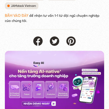
JAMstack Vietnam
BẤM VÀO ĐÂY
để nhận tư vấn 1-1 từ đội ngũ chuyên nghiệp
của chúng tôi.