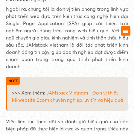
Ngoài ra, chúng tôi là đơn vị tiên phong trong lĩnh vực
phát triển web dựa trên kiến trúc công nghệ hiện đại
Single Page Application (SPA) giúp cải thiện trải
nghiệm người dùng trên trang web hiệu quả. Với đội
ngũ chuyên gia giàu kinh nghiệm và tinh thần thấu hiểu
sâu sắc, JAMstack Vietnam là đối tác phát triển kinh
doanh đáng tin cậy, giúp doanh nghiệp đạt được điểm
chạm quan trọng trong quá trình phát triển kinh
doanh.
>>> Xem thêm:
JAMstack Vietnam - Đơn vị thiết
kế website Ecom chuyên nghiệp, uy tín và hiệu quả
Việc liên tục theo dõi và đánh giá hiệu quả của các
biện pháp đã thực hiện là cực kỳ quan trọng. Điều này