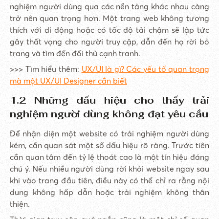
nghiệm người dùng qua các nền tảng khác nhau càng
trở nên quan trọng hơn. Một trang web không tương
thích với di động hoặc có tốc độ tải chậm sẽ lập tức
gây thất vọng cho người truy cập, dẫn đến họ rời bỏ
trang và tìm đến đối thủ cạnh tranh.
>>> Tìm hiểu thêm:
UX/UI là gì? Các yếu tố quan trọng
mà một UX/UI Designer cần biết
1.2 Những dấu hiệu cho thấy trải
nghiệm người dùng không đạt yêu cầu
Để nhận diện một website có trải nghiệm người dùng
kém, cần quan sát một số dấu hiệu rõ ràng. Trước tiên
cần quan tâm đến tỷ lệ thoát cao là một tín hiệu đáng
chú ý. Nếu nhiều người dùng rời khỏi website ngay sau
khi vào trang đầu tiên, điều này có thể chỉ ra rằng nội
dung không hấp dẫn hoặc trải nghiệm không thân
thiện.