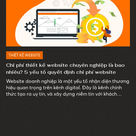
THIẾT KẾ WEBSITE
Chi phí thiết kế website chuyên nghiệp là bao
nhiêu? 5 yếu tố quyết định chi phí website
Website doanh nghiệp là một yếu tố nhận diện thương
hiệu quan trọng trên kênh digital. Đây là kênh chính
thức tạo ra uy tín, và xây dựng niềm tin với khách
hàng.