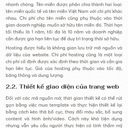
nhanh chóng. Tên miền được phân chia thành hai loại:
tên miền quốc tế và tên miền Việt Nam với chi phí khác
nhau. Chi phí cho tên miền cũng phụ thuộc vào thời
gian doanh nghiệp muốn sở hữu tên miền đó. Thời hạn
tối thiểu là 1 năm, tối đa là 10 năm và doanh nghiệp
cần được gia hạn liên tục để duy trì trạng thái sở hữu.
Hosting được hiểu là không gian lưu trữ mã nguồn và
dữ liệu của website. Chi phí hosting cũng là một loại
chi phí cố định được xác định theo thời gian và cần gia
hạn liên tục. Giá của hosting phụ thuộc vào tốc độ,
băng thông và dung lượng.
2.2. Thiết kế giao diện của trang web
Đối với các mã nguồn mở, thời gian thiết kế có thể rút
gọn bằng việc mua template và thực hiện thiết kế lại
bằng cách kéo thả bố cục, thay đổi màu sắc, bổ sung
content và hình ảnh/video. Cách này khá tiện dụng
nhưng vẫn yêu cầu người thực hiện có tính thẩm mỹ