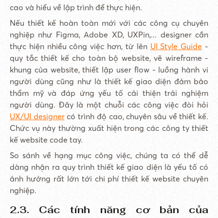
cao và hiểu về lập trình để thực hiện.
Nếu thiết kế hoàn toàn mới với các công cụ chuyên
nghiệp như Figma, Adobe XD, UXPin,... designer cần
thực hiện nhiều công việc hơn, từ lên
UI Style Guide
-
quy tắc thiết kế cho toàn bộ website, vẽ wireframe -
khung của website, thiết lập user flow - luồng hành vi
người dùng cũng như là thiết kế giao diện đảm bảo
thẩm mỹ và đáp ứng yếu tố cải thiện trải nghiệm
người dùng. Đây là một chuỗi các công việc đòi hỏi
UX/UI designer
có trình độ cao, chuyên sâu về thiết kế.
Chức vụ này thường xuất hiện trong các công ty thiết
kế website code tay.
So sánh về hạng mục công việc, chúng ta có thể dễ
dàng nhận ra quy trình thiết kế giao diện là yếu tố có
ảnh hưởng rất lớn tới chi phí thiết kế website chuyên
nghiệp.
2.3. Các tính năng cơ bản của