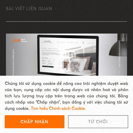
BÀI VIẾT LIÊN QUAN
Chúng tôi sử dụng cookie để nâng cao trải nghiệm duyệt web
của bạn, cung cấp các nội dung được cá nhân hoá và phân
tích lưu lượng truy cập trên trang web của chúng tôi. Bằng
cách nhấp vào “Chấp nhận”, bạn đồng ý với việc chúng tôi sử
THIẾT KẾ WEBSITE
dụng cookie.
Tìm hiểu Chính sách Cookie.
Thiết kế website nội thất chuyên nghiệp, chuẩn
SEO
CHẤP NHẬN
TỪ CHỐI
Nhanh tay tìm hiểu ngay dịch vụ thiết kế website nội