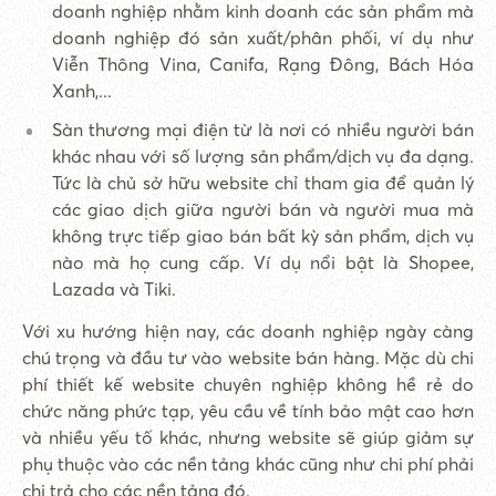
doanh nghiệp nhằm kinh doanh các sản phẩm mà
doanh nghiệp đó sản xuất/phân phối, ví dụ như
Viễn Thông Vina, Canifa, Rạng Đông, Bách Hóa
Xanh,...
Sàn thương mại điện từ là nơi có nhiều người bán
khác nhau với số lượng sản phẩm/dịch vụ đa dạng.
Tức là chủ sở hữu website chỉ tham gia để quản lý
các giao dịch giữa người bán và người mua mà
không trực tiếp giao bán bất kỳ sản phẩm, dịch vụ
nào mà họ cung cấp. Ví dụ nổi bật là Shopee,
Lazada và Tiki.
Với xu hướng hiện nay, các doanh nghiệp ngày càng
chú trọng và đầu tư vào website bán hàng. Mặc dù chi
phí thiết kế website chuyên nghiệp không hề rẻ do
chức năng phức tạp, yêu cầu về tính bảo mật cao hơn
và nhiều yếu tố khác, nhưng website sẽ giúp giảm sự
phụ thuộc vào các nền tảng khác cũng như chi phí phải
chi trả cho các nền tảng đó.