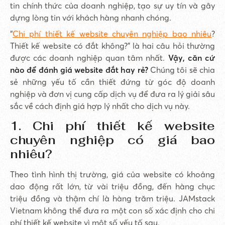
tin chính thức của doanh nghiệp, tạo sự uy tín và gây
dựng lòng tin với khách hàng nhanh chóng.
“
Chi phí thiết kế website chuyên nghiệp bao nhiêu
?
Thiết kế website có đắt không?” là hai câu hỏi thường
được các doanh nghiệp quan tâm nhất.
Vậy, căn cứ
nào để đánh giá website đắt hay rẻ?
Chúng tôi sẽ chia
sẻ những yếu tố cần thiết đứng từ góc độ doanh
nghiệp và đơn vị cung cấp dịch vụ để đưa ra lý giải sâu
sắc về cách định giá hợp lý nhất cho dịch vụ này.
1. Chi phí thiết kế website
chuyên nghiệp có giá bao
nhiêu?
Theo tình hình thị trường, giá của website có khoảng
dao động rất lớn, từ vài triệu đồng, đến hàng chục
triệu đồng và thậm chí là hàng trăm triệu. JAMstack
Vietnam không thể đưa ra một con số xác định cho chi
phí thiết kế website vì một số yếu tố sau.