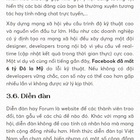
hiển thị các bài đăng của bạn bè thường xuyên tương
tác hay tính năng chat trực tuyến,...
Xây dựng mạng xã hội yêu cầu trình độ kỹ thuật cao
và nguồn vốn đầu tư lớn. Hầu như các doanh nghiệp
có ý định tạo ra mạng xã hội đều xây dựng một đội
designer, developers trong nội bộ vì yêu cầu về real-
time (cập nhật kết quả trong thời gian thực) cực cao.
Một ví dụ vô cùng nổi tiếng gần đây,
Facebook
đã mất
6 tỷ Đô la Mỹ
do lỗi kỹ thuật. Nếu không có đội
developers vững chắc, con số này có thể cao hơn gấp
nhiều lần vì không được xử lý kịp thời.
3.6. Diễn đàn
Diễn đàn hay Forum là website để các thành viên trao
đổi, tán gẫu về các chủ đề nào đó. Khác với mạng xã
hội, diễn đàn không đề cao tính cá nhân hóa mà mang
tính cộng đồng nhiều hơn. Hình thức diễn đàn tại Việt
Nam vẫn chưa phổ biến nhưng có một số cộng đồng