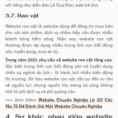
nổi tiếng như diễn đàn Lê Quý Đôn, web trẻ thơ.
3.7. Rao vặt
Website rao vặt là website dùng để đăng tin mua bán
cho các sản phẩm, dịch vụ nhằm tiếp cận được nhiều
khách hàng tiềm năng. Hiện nay, website rao vặt
thường được áp dụng nhiều trong lĩnh vực bất động
sản, tuyển dụng, mua xe cũ,..
Trong năm 2021, nhu cầu về website rao vặt tăng cao
,
đặc biệt trong lĩnh vực bất động sản và tuyển dụng
nhân sự ngành du lịch - lữ hành, bởi nhiều biến động
thị trường. Sở hữu website rao vặt cần sự đầu tư lớn
về nguồn lực nhưng nguồn thu mang lại cũng không
nhỏ từ phí dịch vụ và phí quảng cáo.
>>> Xem thêm:
Website Chuyên Nghiệp Là Gì? Các
Yếu Tố Để Đánh Giá Một Website Chuyên Nghiệp
4. Sự khác nhau giữa website