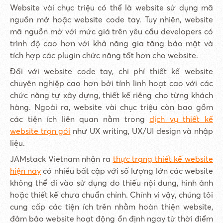
Website vài chục triệu có thể là website sử dụng mã
nguồn mở hoặc website code tay. Tuy nhiên, website
mã nguồn mở với mức giá trên yêu cầu developers có
trình độ cao hơn với khả năng gia tăng bảo mật và
tích hợp các plugin chức năng tốt hơn cho website.
Đối với website code tay, chi phí thiết kế website
chuyên nghiệp cao hơn bởi tính linh hoạt cao với các
chức năng tự xây dựng, thiết kế riêng cho từng khách
hàng. Ngoài ra, website vài chục triệu còn bao gồm
các tiện ích liên quan nằm trong
dịch vụ thiết kế
website trọn gói
như UX writing, UX/UI design và nhập
liệu.
JAMstack Vietnam nhận ra
thực trạng thiết kế website
hiện nay
có nhiều bất cập với số lượng lớn các website
không thể đi vào sử dụng do thiếu nội dung, hình ảnh
hoặc thiết kế chưa chuẩn chỉnh. Chính vì vậy, chúng tôi
cung cấp các tiện ích trên nhằm hoàn thiện website,
đảm bảo website hoạt động ổn định ngay từ thời điểm