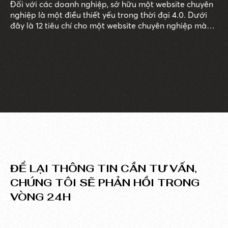
Đối với các doanh nghiệp, sở hữu một website chuyên
nghiệp là một điều thiết yếu trong thời đại 4.0. Dưới
đây là 12 tiêu chí cho một website chuyên nghiệp mà
doanh nghiệp cần biết để xây dựng và phát triển
website thành một kênh truyền thông hiệu quả, tiếp
cận nhiều khách hàng tiềm năng.
ĐỂ LẠI THÔNG TIN CẦN TƯ VẤN,
CHÚNG TÔI SẼ PHẢN HỒI TRONG
VÒNG 24H