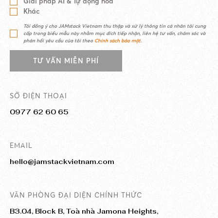
Giải pháp AI & Tự động hóa
Khác
Tôi đồng ý cho JAMstack Vietnam thu thập và xử lý thông tin cá nhân tôi cung
cấp trong biểu mẫu này nhằm mục đích tiếp nhận, liên hệ tư vấn, chăm sóc và
phản hồi yêu cầu của tôi theo
Chính sách bảo mật
.
TƯ VẤN MIỄN PHÍ
SỐ ĐIỆN THOẠI
0977 62 60 65
EMAIL
hello@jamstackvietnam.com
VĂN PHÒNG ĐẠI DIỆN CHÍNH THỨC
B3.04, Block B, Toà nhà Jamona Heights,