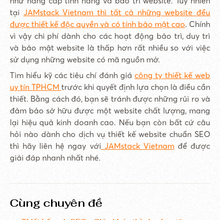
như nâng cấp tính năng và bảo trì website. Tuy nhiên
tại
JAMstack Vietnam thì tất cả những website đều
được thiết kế độc quyền và có tính bảo mật cao
. Chính
vì vậy chi phí dành cho các hoạt động bảo trì, duy trì
và bảo mật website là thấp hơn rất nhiều so với việc
sử dụng những website có mã nguồn mở.
Tìm hiểu kỹ các tiêu chí đánh giá
công ty thiết kế web
uy tín TPHCM
trước khi quyết định lựa chọn là điều cần
thiết. Bằng cách đó, bạn sẽ tránh được những rủi ro và
đảm bảo sở hữu được một website chất lượng, mang
lại hiệu quả kinh doanh cao. Nếu bạn còn bất cứ câu
hỏi nào dành cho dịch vụ thiết kế website chuẩn SEO
thì hãy liên hệ ngay với
JAMstack Vietnam
để được
giải đáp nhanh nhất nhé.
Cùng chuyên đề