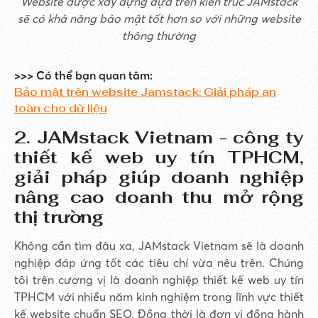
Website được xây dựng dựa trên kiến trúc JAMstack
sẽ có khả năng bảo mật tốt hơn so với những website
thông thường
>>> Có thể bạn quan tâm:
Bảo mật trên website Jamstack: Giải pháp an
toàn cho dữ liệu
2. JAMstack Vietnam - công ty
thiết kế web uy tín TPHCM,
giải pháp giúp doanh nghiệp
nâng cao doanh thu mở rộng
thị trường
Không cần tìm đâu xa, JAMstack Vietnam sẽ là doanh
nghiệp đáp ứng tốt các tiêu chí vừa nêu trên. Chúng
tôi trên cương vị là doanh nghiệp thiết kế web uy tín
TPHCM với nhiều năm kinh nghiệm trong lĩnh vực thiết
kế website chuẩn SEO. Đồng thời là đơn vị đồng hành