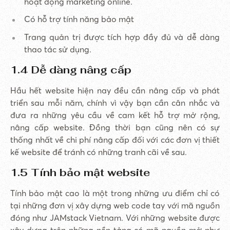
hoạt động marketing online.
Có hỗ trợ tính năng bảo mật
Trang quản trị được tích hợp đầy đủ và dễ dàng
thao tác sử dụng.
1.4 Dễ dàng nâng cấp
Hầu hết website hiện nay đều cần nâng cấp và phát
triển sau mỗi năm, chính vì vậy bạn cần cân nhắc và
đưa ra những yêu cầu về cam kết hỗ trợ mở rộng,
nâng cấp website. Đồng thời bạn cũng nên có sự
thống nhất về chi phí nâng cấp đối với các đơn vị thiết
kế website để tránh có những tranh cãi về sau.
1.5 Tính bảo mật website
Tính bảo mật cao là một trong những ưu điểm chỉ có
tại những đơn vị xây dựng web code tay với mã nguồn
đóng như JAMstack Vietnam. Với những website được
xây dựng trên những nền tảng có mã nguồn mở như