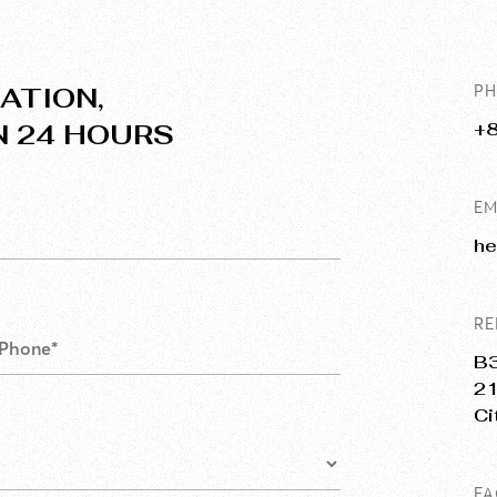
ATION,
P
N 24 HOURS
+
EM
he
RE
B3
21
Ci
F