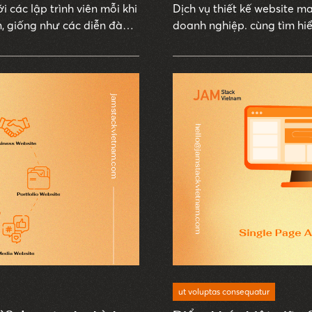
i các lập trình viên mỗi khi
Dịch vụ thiết kế website m
n, giống như các diễn đàn
doanh nghiệp. cùng tìm hiể
 được câu trả lời từ
n.
ut voluptas consequatur