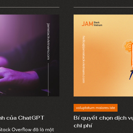
a và nhỏ lựa chọn sử dụng
nghiệp hiện nay nâng cao 
ì đây là một trong những
thương hiệu.
 hàng chuyên nghiệp với
voluptatum maiores iste
ình của ChatGPT
Bí quyết chọn dịch vụ
chi phí
 Stack Overflow đã là một