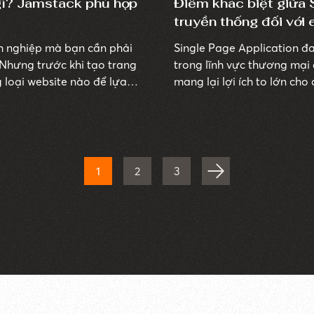
 gì? Jamstack phù hợp
Điểm khác biệt giữa 
truyền thống đối vớ
h nghiệp mà bạn cần phải
Single Page Application đ
Nhưng trước khi tạo trang
trong lĩnh vực thương mại 
 loại website nào để lựa
mang lại lợi ích to lớn cho
h 10 loại website phổ biến
website truyền thống. Trong
điểm khác biệt giữa hai l
đối với thương mại điện tử
1
2
3