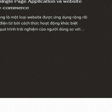
Single Page Application và website
i e-commerce
ang là một loại website được ứng dụng rộng rãi
điện tử bởi cách thức hoạt động khác biệt
 quá trình trải nghiệm của người dùng so với
 bài viết này, chúng ta sẽ tìm hiểu về những
oại trang web này và tầm quan trọng của chúng
.