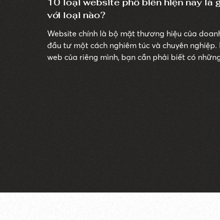
10 loại website phổ biến hiện nay là
với loại nào?
Website chính là bộ mặt thương hiệu của doan
đầu tư một cách nghiêm túc và chuyên nghiệp. 
web của riêng mình, bạn cần phải biết có những
chọn phù hợp với nhu cầu. Dưới đây là danh sác
nhất hiện nay.