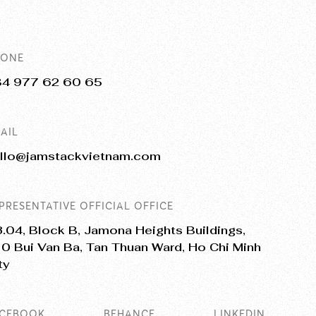
HONE
84 977 62 60 65
AIL
llo@jamstackvietnam.com
PRESENTATIVE OFFICIAL OFFICE
.04, Block B, Jamona Heights Buildings,
0 Bui Van Ba, Tan Thuan Ward, Ho Chi Minh
ty
ACEBOOK
BEHANCE
LINKEDIN