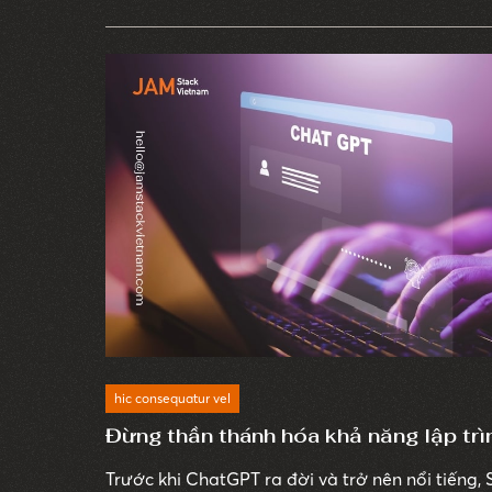
hiện nay có rất nhiều doanh nghiệp quy mô vừ
dịch vụ thiết kế web thương mại điện tử. Bởi v
dịch vụ cho phép doanh nghiệp sở hữu web bán
mức giá và chất lượng tốt nhất.
hic consequatur vel
Đừng thần thánh hóa khả năng lập tr
Trước khi ChatGPT ra đời và trở nên nổi tiếng,