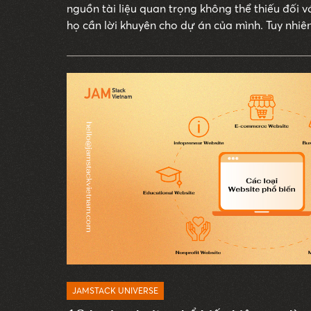
nguồn tài liệu quan trọng không thể thiếu đối vớ
họ cần lời khuyên cho dự án của mình. Tuy nhiê
thông thường khác, người dùng cần đợi để nhận
những người biết về vấn đề mà họ đang đối diệ
JAMSTACK UNIVERSE