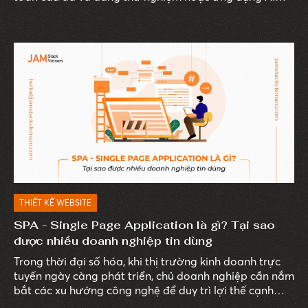
trong một số hoạt động. Công nghệ trí tuệ nhân tạo
đang dần trở thành công cụ không thể thiếu đối với
doanh nghiệp, không chỉ cải thiện hiệu quả vận hành
mà còn tối ưu hóa trải nghiệm khách hàng, góp phần
nâng cao khả năng cạnh tranh của doanh nghiệp.
THIẾT KẾ WEBSITE
SPA - Single Page Application là gì? Tại sao
được nhiều doanh nghiệp tin dùng
Trong thời đại số hóa, khi thị trường kinh doanh trực
tuyến ngày càng phát triển, chủ doanh nghiệp cần nắm
bắt các xu hướng công nghệ để duy trì lợi thế cạnh
tranh.