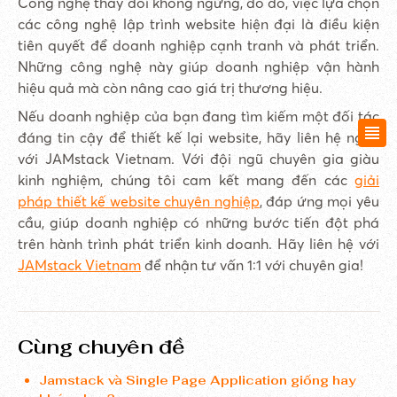
Công nghệ thay đổi không ngừng, do đó, việc lựa chọn
các công nghệ lập trình website hiện đại là điều kiện
tiên quyết để doanh nghiệp cạnh tranh và phát triển.
Những công nghệ này giúp doanh nghiệp vận hành
hiệu quả mà còn nâng cao giá trị thương hiệu.
Nếu doanh nghiệp của bạn đang tìm kiếm một đối tác
đáng tin cậy để thiết kế lại website, hãy liên hệ ngay
với JAMstack Vietnam. Với đội ngũ chuyên gia giàu
kinh nghiệm, chúng tôi cam kết mang đến các
giải
pháp thiết kế website chuyên nghiệp
, đáp ứng mọi yêu
cầu, giúp doanh nghiệp có những bước tiến đột phá
trên hành trình phát triển kinh doanh. Hãy liên hệ với
JAMstack Vietnam
để nhận tư vấn 1:1 với chuyên gia!
Cùng chuyên đề
Jamstack và Single Page Application giống hay