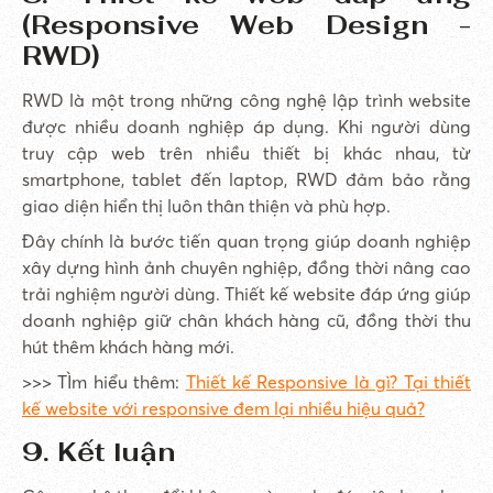
(Responsive Web Design -
RWD)
RWD là một trong những công nghệ lập trình website
được nhiều doanh nghiệp áp dụng. Khi người dùng
truy cập web trên nhiều thiết bị khác nhau, từ
smartphone, tablet đến laptop, RWD đảm bảo rằng
giao diện hiển thị luôn thân thiện và phù hợp.
Đây chính là bước tiến quan trọng giúp doanh nghiệp
xây dựng hình ảnh chuyên nghiệp, đồng thời nâng cao
trải nghiệm người dùng. Thiết kế website đáp ứng giúp
doanh nghiệp giữ chân khách hàng cũ, đồng thời thu
hút thêm khách hàng mới.
>>> TÌm hiểu thêm:
Thiết kế Responsive là gì? Tại thiết
kế website với responsive đem lại nhiều hiệu quả?
9. Kết luận