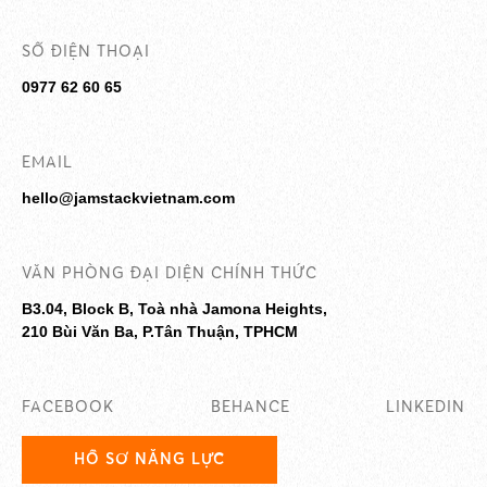
SỐ ĐIỆN THOẠI
0977 62 60 65
EMAIL
hello@jamstackvietnam.com
VĂN PHÒNG ĐẠI DIỆN CHÍNH THỨC
B3.04, Block B, Toà nhà Jamona Heights,
210 Bùi Văn Ba, P.Tân Thuận, TPHCM
FACEBOOK
BEHANCE
LINKEDIN
HỒ SƠ NĂNG LỰC