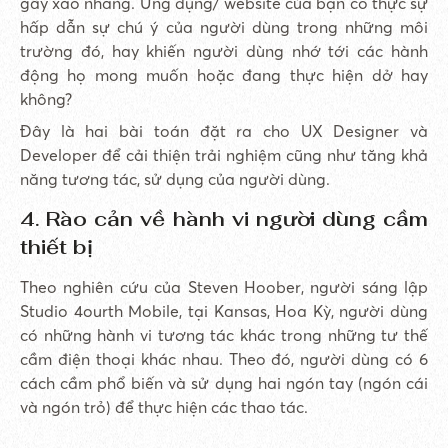
gây xao nhãng. Ứng dụng/ website của bạn có thực sự
hấp dẫn sự chú ý của người dùng trong những môi
trường đó, hay khiến người dùng nhớ tới các hành
động họ mong muốn hoặc đang thực hiện dở hay
không?
Đây là hai bài toán đặt ra cho UX Designer và
Developer để cải thiện trải nghiệm cũng như tăng khả
năng tương tác, sử dụng của người dùng.
4. Rào cản về hành vi người dùng cầm
thiết bị
Theo nghiên cứu của Steven Hoober, người sáng lập
Studio 4ourth Mobile, tại Kansas, Hoa Kỳ, người dùng
có những hành vi tương tác khác trong những tư thế
cầm điện thoại khác nhau. Theo đó, người dùng có 6
cách cầm phổ biến và sử dụng hai ngón tay (ngón cái
và ngón trỏ) để thực hiện các thao tác.