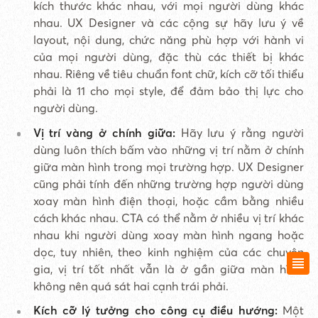
kích thước khác nhau, với mọi người dùng khác
nhau. UX Designer và các cộng sự hãy lưu ý về
layout, nội dung, chức năng phù hợp với hành vi
của mọi người dùng, đặc thù các thiết bị khác
nhau. Riêng về tiêu chuẩn font chữ, kích cỡ tối thiểu
phải là 11 cho mọi style, để đảm bảo thị lực cho
người dùng.
Vị trí vàng ở chính giữa:
Hãy lưu ý rằng người
dùng luôn thích bấm vào những vị trí nằm ở chính
giữa màn hình trong mọi trường hợp. UX Designer
cũng phải tính đến những trường hợp người dùng
xoay màn hình điện thoại, hoặc cầm bằng nhiều
cách khác nhau. CTA có thể nằm ở nhiều vị trí khác
nhau khi người dùng xoay màn hình ngang hoặc
dọc, tuy nhiên, theo kinh nghiệm của các chuyên
gia, vị trí tốt nhất vẫn là ở gần giữa màn hình,
không nên quá sát hai cạnh trái phải.
Kích cỡ lý tưởng cho công cụ điều hướng:
Một