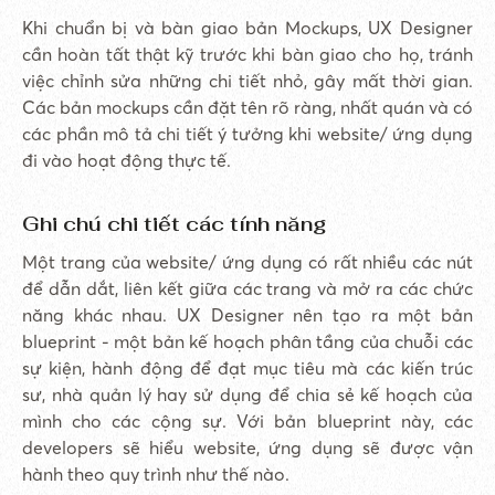
Khi chuẩn bị và bàn giao bản Mockups, UX Designer
cần hoàn tất thật kỹ trước khi bàn giao cho họ, tránh
việc chỉnh sửa những chi tiết nhỏ, gây mất thời gian.
Các bản mockups cần đặt tên rõ ràng, nhất quán và có
các phần mô tả chi tiết ý tưởng khi website/ ứng dụng
đi vào hoạt động thực tế.
Ghi chú chi tiết các tính năng
Một trang của website/ ứng dụng có rất nhiều các nút
để dẫn dắt, liên kết giữa các trang và mở ra các chức
năng khác nhau. UX Designer nên tạo ra một bản
blueprint - một bản kế hoạch phân tầng của chuỗi các
sự kiện, hành động để đạt mục tiêu mà các kiến trúc
sư, nhà quản lý hay sử dụng để chia sẻ kế hoạch của
mình cho các cộng sự. Với bản blueprint này, các
developers sẽ hiểu website, ứng dụng sẽ được vận
hành theo quy trình như thế nào.