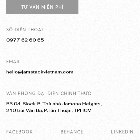
TƯ VẤN MIỄN PHÍ
SỐ ĐIỆN THOẠI
0977 62 60 65
EMAIL
hello@jamstackvietnam.com
VĂN PHÒNG ĐẠI DIỆN CHÍNH THỨC
B3.04, Block B, Toà nhà Jamona Heights,
210 Bùi Văn Ba, P.Tân Thuận, TPHCM
FACEBOOK
BEHANCE
LINKEDIN