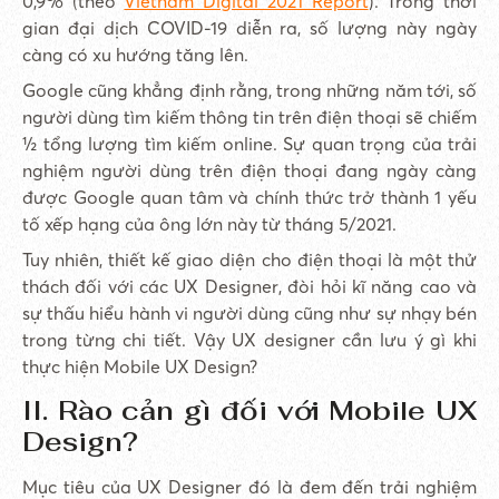
0,9% (theo
Vietnam Digital 2021 Report
). Trong thời
gian đại dịch COVID-19 diễn ra, số lượng này ngày
càng có xu hướng tăng lên.
Google cũng khẳng định rằng, trong những năm tới, số
người dùng tìm kiếm thông tin trên điện thoại sẽ chiếm
½ tổng lượng tìm kiếm online. Sự quan trọng của trải
nghiệm người dùng trên điện thoại đang ngày càng
được Google quan tâm và chính thức trở thành 1 yếu
tố xếp hạng của ông lớn này từ tháng 5/2021.
Tuy nhiên, thiết kế giao diện cho điện thoại là một thử
thách đối với các UX Designer, đòi hỏi kĩ năng cao và
sự thấu hiểu hành vi người dùng cũng như sự nhạy bén
trong từng chi tiết. Vậy UX designer cần lưu ý gì khi
thực hiện Mobile UX Design?
II. Rào cản gì đối với Mobile UX
Design?
Mục tiêu của UX Designer đó là đem đến trải nghiệm