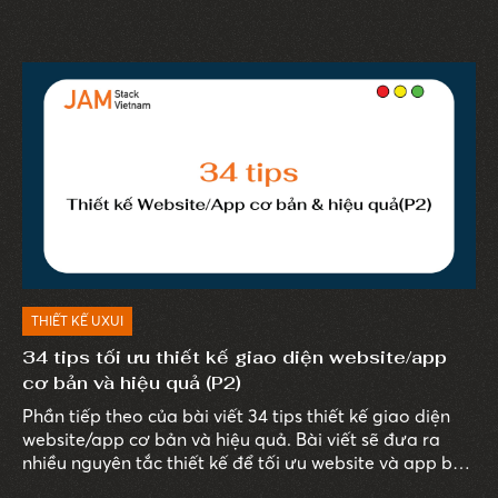
người dùng về các yếu tố như phông chữ, văn bản,
biểu tượng và các yêu tố quan trọng khác.
THIẾT KẾ UXUI
34 tips tối ưu thiết kế giao diện website/app
cơ bản và hiệu quả (P2)
Phần tiếp theo của bài viết 34 tips thiết kế giao diện
website/app cơ bản và hiệu quả. Bài viết sẽ đưa ra
nhiều nguyên tắc thiết kế để tối ưu website và app bạn
cần lưu ý để áp dụng vào thiết thế của mình mang lại