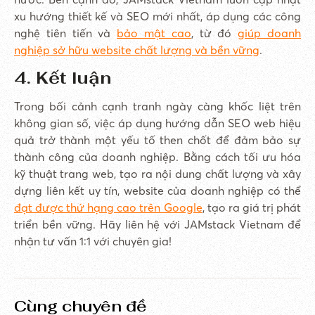
xu hướng thiết kế và SEO mới nhất, áp dụng các công
nghệ tiên tiến và
bảo mật cao
, từ đó
giúp doanh
nghiệp sở hữu website chất lượng và bền vững
.
4. Kết luận
Trong bối cảnh cạnh tranh ngày càng khốc liệt trên
không gian số, việc áp dụng hướng dẫn SEO web hiệu
quả trở thành một yếu tố then chốt để đảm bảo sự
thành công của doanh nghiệp. Bằng cách tối ưu hóa
kỹ thuật trang web, tạo ra nội dung chất lượng và xây
dựng liên kết uy tín, website của doanh nghiệp có thể
đạt được thứ hạng cao trên Google
, tạo ra giá trị phát
triển bền vững. Hãy liên hệ với JAMstack Vietnam để
nhận tư vấn 1:1 với chuyên gia!
Cùng chuyên đề