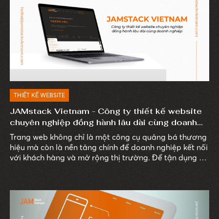
THIẾT KẾ WEBSITE
JAMstack Vietnam - Công ty thiết kế website
chuyên nghiệp đồng hành lâu dài cùng doanh
nghiệp
Trang web không chỉ là một công cụ quảng bá thương
hiệu mà còn là nền tảng chính để doanh nghiệp kết nối
với khách hàng và mở rộng thị trường. Để tận dụng tối
đa tiềm năng của website, việc hợp tác với một công
ty thiết kế website chuyên nghiệp là một bước đi chiến
lược quan trọng.