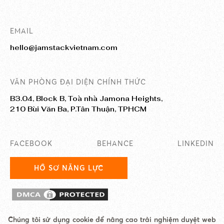
EMAIL
hello@jamstackvietnam.com
VĂN PHÒNG ĐẠI DIỆN CHÍNH THỨC
B3.04, Block B, Toà nhà Jamona Heights,
210 Bùi Văn Ba, P.Tân Thuận, TPHCM
FACEBOOK
BEHANCE
LINKEDIN
HỒ SƠ NĂNG LỰC
Chúng tôi sử dụng cookie để nâng cao trải nghiệm duyệt web