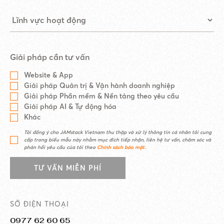
Giải pháp cần tư vấn
Website & App
Giải pháp Quản trị & Vận hành doanh nghiệp
Giải pháp Phần mềm & Nền tảng theo yêu cầu
Giải pháp AI & Tự động hóa
Khác
Tôi đồng ý cho JAMstack Vietnam thu thập và xử lý thông tin cá nhân tôi cung
cấp trong biểu mẫu này nhằm mục đích tiếp nhận, liên hệ tư vấn, chăm sóc và
phản hồi yêu cầu của tôi theo
Chính sách bảo mật
.
TƯ VẤN MIỄN PHÍ
SỐ ĐIỆN THOẠI
0977 62 60 65