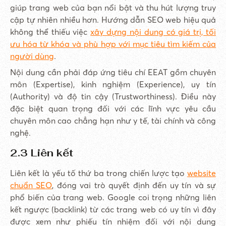
giúp trang web của bạn nổi bật và thu hút lượng truy
cập tự nhiên nhiều hơn. Hướng dẫn SEO web hiệu quả
không thể thiếu việc
xây dựng nội dung có giá trị, tối
ưu hóa từ khóa và phù hợp với mục tiêu tìm kiếm của
người dùng
.
Nội dung cần phải đáp ứng tiêu chí EEAT gồm chuyên
môn (Expertise), kinh nghiệm (Experience), uy tín
(Authority) và độ tin cậy (Trustworthiness). Điều này
đặc biệt quan trọng đối với các lĩnh vực yêu cầu
chuyên môn cao chẳng hạn như y tế, tài chính và công
nghệ.
2.3 Liên kết
Liên kết là yếu tố thứ ba trong chiến lược tạo
website
chuẩn SEO
, đóng vai trò quyết định đến uy tín và sự
phổ biến của trang web. Google coi trọng những liên
kết ngược (backlink) từ các trang web có uy tín vì đây
được xem như phiếu tín nhiệm đối với nội dung