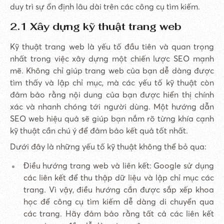
duy trì sự ổn định lâu dài trên các công cụ tìm kiếm.
2.1 Xây dựng kỹ thuật trang web
Kỹ thuật trang web là yếu tố đầu tiên và quan trọng
nhất trong việc xây dựng một chiến lược SEO mạnh
mẽ. Không chỉ giúp trang web của bạn dễ dàng được
tìm thấy và lập chỉ mục, mà các yếu tố kỹ thuật còn
đảm bảo rằng nội dung của bạn được hiển thị chính
xác và nhanh chóng tới người dùng. Một hướng dẫn
SEO web hiệu quả sẽ giúp bạn nắm rõ từng khía cạnh
kỹ thuật cần chú ý để đảm bảo kết quả tốt nhất.
Dưới đây là những yếu tố kỹ thuật không thể bỏ qua:
Điều hướng trang web và liên kết: Google sử dụng
các liên kết để thu thập dữ liệu và lập chỉ mục các
trang. Vì vậy, điều hướng cần được sắp xếp khoa
học để công cụ tìm kiếm dễ dàng di chuyển qua
các trang. Hãy đảm bảo rằng tất cả các liên kết