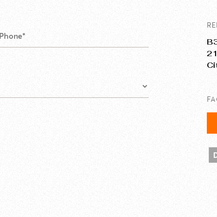
RE
B3
21
Ci
F