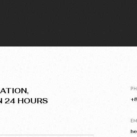
16% mức độ hài lòng của
tìm kiếm các giải pháp thiế
ATION,
P
N 24 HOURS
+
EM
he