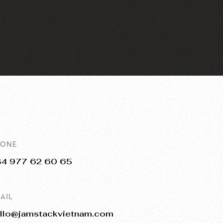
t kế website thời trang trong bài viết dưới đây.
HONE
84 977 62 60 65
AIL
llo@jamstackvietnam.com