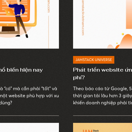
JAMSTACK UNIVERSE
ổ biến hiện nay
Phát triển website ứ
phí?
 “có” mà cần phải “tốt” và
Theo báo cáo từ Google, 5
một website phù hợp với xu
thời gian tải lâu hơn 3 gi
 dùng?
khiến doanh nghiệp phải tì
làm việc và nâng cao trải