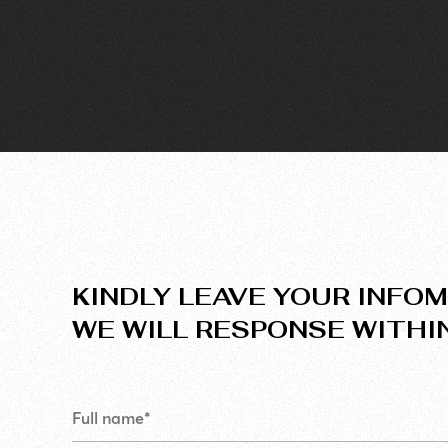
7% tỷ lệ chuyển đổi, 11% số lượt xem trang và 
khách hàng.
KINDLY LEAVE YOUR INFOM
WE WILL RESPONSE WITHI