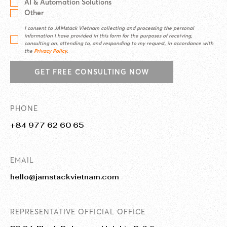
AI & Automation Solutions
Other
I consent to JAMstack Vietnam collecting and processing the personal
information I have provided in this form for the purposes of receiving,
consulting on, attending to, and responding to my request, in accordance with
the
Privacy Policy
.
GET FREE CONSULTING NOW
PHONE
+84 977 62 60 65
EMAIL
hello@jamstackvietnam.com
REPRESENTATIVE OFFICIAL OFFICE