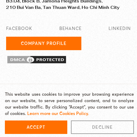
B3.04, Block B, Jamona Heights Buildings,
210 Bui Van Ba, Tan Thuan Ward, Ho Chi Minh City
FACEBOOK
BEHANCE
LINKEDIN
COMPANY PROFILE
© 2025 EASY AI TECHNOLOGY CO., LTD. JAMstack Vietnam is a
This website uses cookies to improve your browsing experience
brand/unit under Easy AI.
on our website, to serve personalized content, and to analyze
Address: Jamona Heights, 210 Bui Van Ba, Tan Thuan Ward, HCMC Email:
our website traffic. By clicking “Accept”, you consent to our use
hello@jamstackvietnam.com Hotline: 0977 62 60 65
of cookies.
Learn more our Cookies Policy.
Cookies Policy
|
Site map
ACCEPT
DECLINE