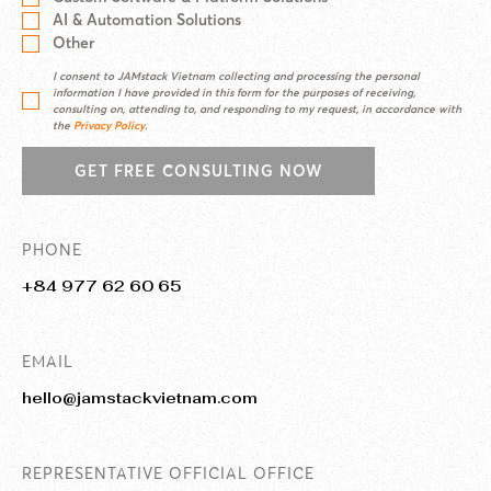
AI & Automation Solutions
Other
I consent to JAMstack Vietnam collecting and processing the personal
information I have provided in this form for the purposes of receiving,
consulting on, attending to, and responding to my request, in accordance with
the
Privacy Policy
.
GET FREE CONSULTING NOW
PHONE
+84 977 62 60 65
EMAIL
hello@jamstackvietnam.com
REPRESENTATIVE OFFICIAL OFFICE