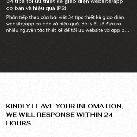
34 tips tối ưu thiết kế giao diện website/app
cơ bản và hiệu quả (P2)
Phần tiếp theo của bài viết 34 tips thiết kế giao diện
website/app cơ bản và hiệu quả. Bài viết sẽ đưa ra
nhiều nguyên tắc thiết kế để tối ưu website và app bạn
cần lưu ý để áp dụng vào thiết thế của mình mang lại
trải nghiệm người dùng tốt hơn, tạo ấn tượng với
khách truy cập về doanh nghiệp.
KINDLY LEAVE YOUR INFOMATION,
WE WILL RESPONSE WITHIN 24
HOURS