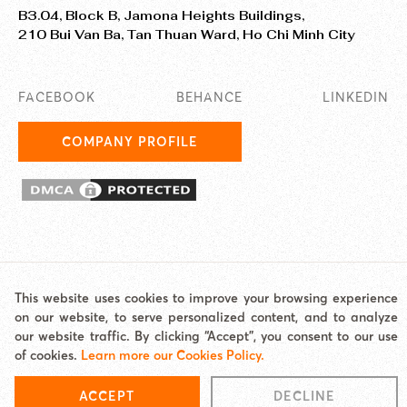
B3.04, Block B, Jamona Heights Buildings,
210 Bui Van Ba, Tan Thuan Ward, Ho Chi Minh City
FACEBOOK
BEHANCE
LINKEDIN
COMPANY PROFILE
© 2025 EASY AI TECHNOLOGY CO., LTD. JAMstack Vietnam is a
This website uses cookies to improve your browsing experience
brand/unit under Easy AI.
on our website, to serve personalized content, and to analyze
Address: Jamona Heights, 210 Bui Van Ba, Tan Thuan Ward, HCMC Email:
our website traffic. By clicking “Accept”, you consent to our use
hello@jamstackvietnam.com Hotline: 0977 62 60 65
of cookies.
Learn more our Cookies Policy.
Cookies Policy
|
Site map
ACCEPT
DECLINE