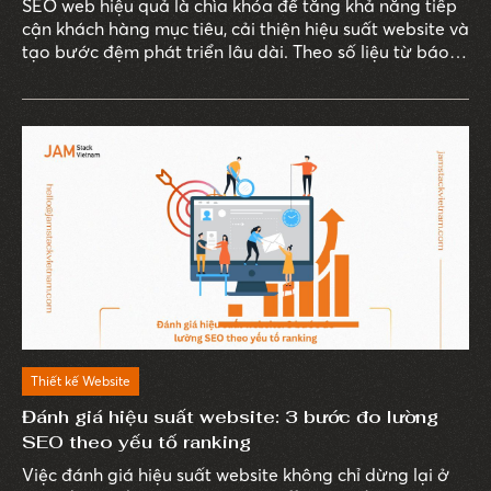
SEO web hiệu quả là chìa khóa để tăng khả năng tiếp
cận khách hàng mục tiêu, cải thiện hiệu suất website và
tạo bước đệm phát triển lâu dài. Theo số liệu từ báo
cáo “B2B and B2C Cos. Say SEO Top Digital Channel
For Lead Gen”, gần 60% doanh nghiệp B2B cho biết
SEO là vũ khí chính giúp họ tạo khách hàng tiềm năng.
Thiết kế Website
Đánh giá hiệu suất website: 3 bước đo lường
SEO theo yếu tố ranking
Việc đánh giá hiệu suất website không chỉ dừng lại ở