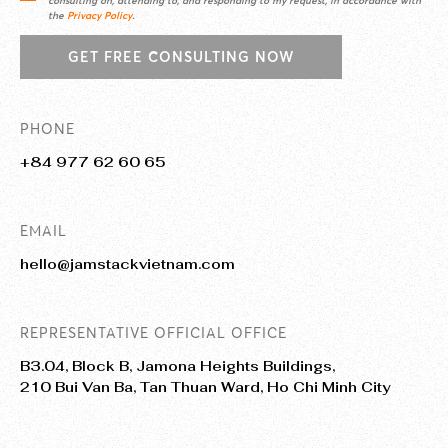
consulting on, attending to, and responding to my request, in accordance with
the
Privacy Policy
.
GET FREE CONSULTING NOW
PHONE
+84 977 62 60 65
EMAIL
hello@jamstackvietnam.com
REPRESENTATIVE OFFICIAL OFFICE
B3.04, Block B, Jamona Heights Buildings,
210 Bui Van Ba, Tan Thuan Ward, Ho Chi Minh City