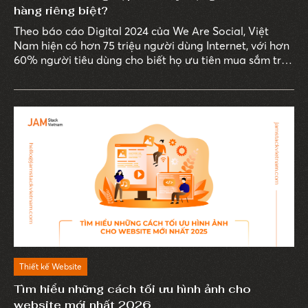
hàng riêng biệt?
Theo báo cáo Digital 2024 của We Are Social, Việt
Nam hiện có hơn 75 triệu người dùng Internet, với hơn
60% người tiêu dùng cho biết họ ưu tiên mua sắm trực
tuyến thay vì đến cửa hàng truyền thống. Thói quen
này thúc đẩy sự phát triển của các sàn thương mại
điện tử, đồng thời đặt ra yêu cầu cấp thiết cho các
doanh nghiệp về việc sở hữu một website bán hàng
chuyên nghiệp.
Thiết kế Website
Tìm hiểu những cách tối ưu hình ảnh cho
website mới nhất 2026