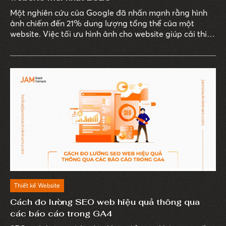
Một nghiên cứu của Google đã nhấn mạnh rằng hình
ảnh chiếm đến 21% dung lượng tổng thể của một
website. Việc tối ưu hình ảnh cho website giúp cải thiện
tốc độ tải trang, nâng cao trải nghiệm người dùng,
đồng thời đảm bảo tính thẩm mỹ cho giao diện web.
Đặc biệt, trong năm 2026, các phương pháp tối ưu
hình ảnh liên tục đổi mới để đáp ứng kỳ vọng ngày
càng cao của doanh nghiệp và người dùng. Cùng
JAMstack Vietnam khám phá những phương pháp tối
ưu hình ảnh mới nhất trong bài viết dưới đây.
Thiết kế Website
Cách đo lường SEO web hiệu quả thông qua
các báo cáo trong GA4