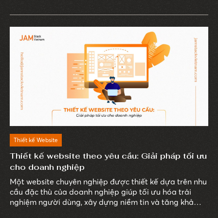
như một giải pháp tối ưu, giúp doanh nghiệp cải thiện
hiệu suất và trải nghiệm người dùng mà không cần
đầu tư quá nhiều vào ứng dụng di động. Trong khi đó,
Single Page Application (SPA) lại nổi bật với khả năng
tối ưu hóa tốc độ tải trang và hiệu suất website.
Thiết kế Website
Thiết kế website theo yêu cầu: Giải pháp tối ưu
cho doanh nghiệp
Một website chuyên nghiệp được thiết kế dựa trên nhu
cầu đặc thù của doanh nghiệp giúp tối ưu hóa trải
nghiệm người dùng, xây dựng niềm tin và tăng khả
năng chuyển đổi khách hàng.