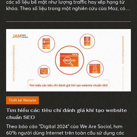
các số liệu bề mặt như lượng traffic hay xếp hạng từ
khóa. Theo số liệu trong một nghiên cứu của Moz, có
đến 93% trải nghiệm trực tuyến bắt đầu từ công cụ
tìm kiếm, và trong số này, chỉ ít doanh nghiệp thực sự
sử dụng dữ liệu SEO để đo lường giá trị thực sự từ các
chiến dịch marketing.
Thiết kế Website
Tìm hiểu các tiêu chí đánh giá khi tạo website
chuẩn SEO
Theo báo cáo "Digital 2024" của We Are Social, hơn
60% người dùng Internet trên toàn cầu sử dụng các