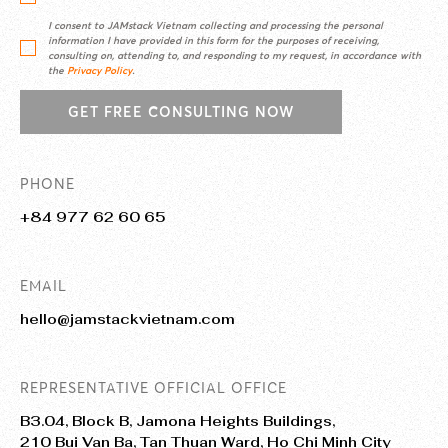
I consent to JAMstack Vietnam collecting and processing the personal
information I have provided in this form for the purposes of receiving,
consulting on, attending to, and responding to my request, in accordance with
the
Privacy Policy
.
GET FREE CONSULTING NOW
PHONE
+84 977 62 60 65
EMAIL
hello@jamstackvietnam.com
REPRESENTATIVE OFFICIAL OFFICE
B3.04, Block B, Jamona Heights Buildings,
210 Bui Van Ba, Tan Thuan Ward, Ho Chi Minh City