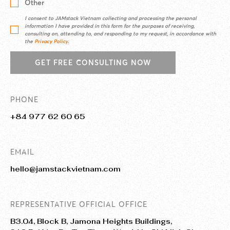
Other
I consent to JAMstack Vietnam collecting and processing the personal
information I have provided in this form for the purposes of receiving,
consulting on, attending to, and responding to my request, in accordance with
the
Privacy Policy
.
GET FREE CONSULTING NOW
PHONE
+84 977 62 60 65
EMAIL
hello@jamstackvietnam.com
REPRESENTATIVE OFFICIAL OFFICE
B3.04, Block B, Jamona Heights Buildings,