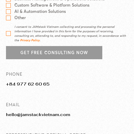
Custom Software & Platform Solutions
AI & Automation Solutions
Other
I consent to JAMstack Vietnam collecting and processing the personal
information I have provided in this form for the purposes of receiving,
consulting on, attending to, and responding to my request, in accordance with
the
Privacy Policy
.
GET FREE CONSULTING NOW
PHONE
+84 977 62 60 65
EMAIL
hello@jamstackvietnam.com