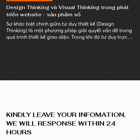
Design Thinking và Visual Thinking trong phát
triển website - sản phẩm số
Sự khác biệt chính giữa tư duy thiết kế (Design
Thinking) là một phương pháp giải quyết vấn đề trong
quá trình thiết kế giao diện. Trong khi đó tư duy trực
quan (Visual Thinking) là tập hợp các công cụ có thể
khiến các giải pháp hoặc ý tưởng phức tạp trở nên dễ
hiểu hơn bằng cách trực quan hoá chúng.
KINDLY LEAVE YOUR INFOMATION,
WE WILL RESPONSE WITHIN 24
HOURS