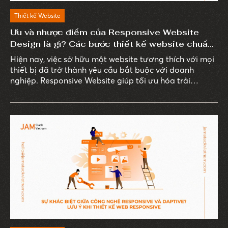
Thiết kế Website
Ưu và nhược điểm của Responsive Website
Design là gì? Các bước thiết kế website chuẩn
Responsive
Hiện nay, việc sở hữu một website tương thích với mọi
thiết bị đã trở thành yêu cầu bắt buộc với doanh
nghiệp. Responsive Website giúp tối ưu hóa trải
nghiệm người dùng, đồng thời mang đến nhiều lợi ích
đáng kể cho doanh nghiệp.