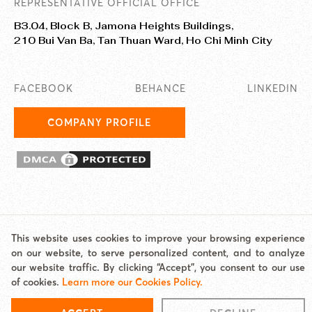
REPRESENTATIVE OFFICIAL OFFICE
B3.04, Block B, Jamona Heights Buildings,
210 Bui Van Ba, Tan Thuan Ward, Ho Chi Minh City
FACEBOOK
BEHANCE
LINKEDIN
COMPANY PROFILE
© 2025 EASY AI TECHNOLOGY CO., LTD. JAMstack Vietnam is a
This website uses cookies to improve your browsing experience
brand/unit under Easy AI.
on our website, to serve personalized content, and to analyze
Address: Jamona Heights, 210 Bui Van Ba, Tan Thuan Ward, HCMC Email:
our website traffic. By clicking “Accept”, you consent to our use
hello@jamstackvietnam.com Hotline: 0977 62 60 65
of cookies.
Learn more our Cookies Policy.
Cookies Policy
|
Site map