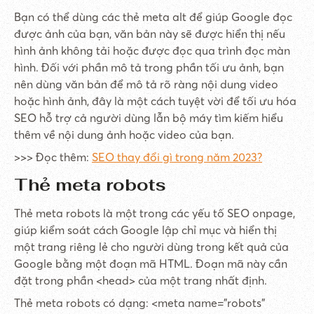
Bạn có thể dùng các thẻ meta alt để giúp Google đọc
được ảnh của bạn, văn bản này sẽ được hiển thị nếu
hình ảnh không tải hoặc được đọc qua trình đọc màn
hình. Đối với phần mô tả trong phần tối ưu ảnh, bạn
nên dùng văn bản để mô tả rõ ràng nội dung video
hoặc hình ảnh, đây là một cách tuyệt vời để tối ưu hóa
SEO hỗ trợ cả người dùng lẫn bộ máy tìm kiếm hiểu
thêm về nội dung ảnh hoặc video của bạn.
>>> Đọc thêm:
SEO thay đổi gì trong năm 2023?
Thẻ meta robots
Thẻ meta robots là một trong các yếu tố SEO onpage,
giúp kiểm soát cách Google lập chỉ mục và hiển thị
một trang riêng lẻ cho người dùng trong kết quả của
Google bằng một đoạn mã HTML. Đoạn mã này cần
đặt trong phần <head> của một trang nhất định.
Thẻ meta robots có dạng: <meta name=”robots”