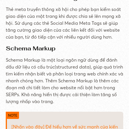
Thẻ meta truyền thông xã hội cho phép bạn kiểm soát
giao diện của một trang khi được chia sẻ lên mạng xã
hội. Sử dụng các thẻ Social Media Meta Tags sẽ giúp
tăng cường giao diện của các liên kết đối với website
của bạn, từ đó tiếp cận với nhiều người dùng hơn.
Schema Markup
Schema Markup là một loại ngôn ngữ dùng để đánh
dấu dữ liệu có cấu trúc(structured data), giúp quá trình
tìm kiếm nhận biết và phân loại trang web chính xác và
nhanh chóng hơn. Thêm Schema Markup là thêm các
đoạn mã chi tiết làm cho website nổi bật hơn trong
SERPs. Khả năng hiển thị được cải thiện làm tăng số
lượng nhấp vào trang.
[Nhấn vào đây] Để hiểu hơn về sức mạnh của kiến