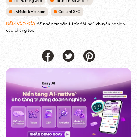
Tối ưu trang web
Tối ưu chỉ số website
JAMstack Vietnam
Content SEO
BẤM VÀO ĐÂY
để nhận tư vấn 1-1 từ đội ngũ chuyên nghiệp
của chúng tôi.