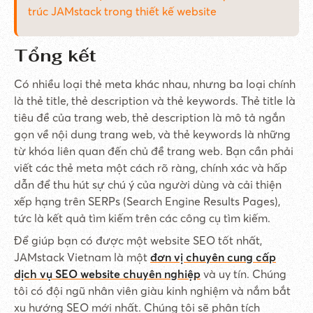
trúc JAMstack trong thiết kế website
Tổng kết
Có nhiều loại thẻ meta khác nhau, nhưng ba loại chính
là thẻ title, thẻ description và thẻ keywords. Thẻ title là
tiêu đề của trang web, thẻ description là mô tả ngắn
gọn về nội dung trang web, và thẻ keywords là những
từ khóa liên quan đến chủ đề trang web. Bạn cần phải
viết các thẻ meta một cách rõ ràng, chính xác và hấp
dẫn để thu hút sự chú ý của người dùng và cải thiện
xếp hạng trên SERPs (Search Engine Results Pages),
tức là kết quả tìm kiếm trên các công cụ tìm kiếm.
Để giúp bạn có được một website SEO tốt nhất,
JAMstack Vietnam là một
đơn vị chuyên cung cấp
dịch vụ SEO website chuyên nghiệp
và uy tín. Chúng
tôi có đội ngũ nhân viên giàu kinh nghiệm và nắm bắt
xu hướng SEO mới nhất. Chúng tôi sẽ phân tích