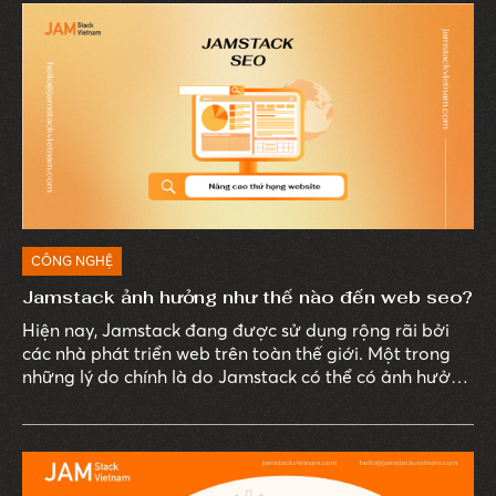
CÔNG NGHỆ
Jamstack ảnh hưởng như thế nào đến web seo?
Hiện nay, Jamstack đang được sử dụng rộng rãi bởi
các nhà phát triển web trên toàn thế giới. Một trong
những lý do chính là do Jamstack có thể có ảnh hưởng
đến hiệu quả SEO của trang web. Jamstack là một kiến
trúc web tĩnh được sử dụng để xây dựng các ứng dụng
web với tốc độ nhanh, khả năng mở rộng cao và bảo
mật vượt trội. Hiện nay, Jamstack đang được sử dụng
rộng rãi bởi các nhà phát triển web trên toàn thế giới.