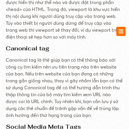
được hiển thị như thể nào và được đặt trong phần
<head> của HTML. Trong đó, viewport là khu vực hiển
thị nội dung khi người dùng truy cập vào trang web.
Tùy vào thiết bị người dùng dừng để truy cập vào
trang web thì viewport sẽ thay đổi, ví dụ viewport trên
điện thoại sẽ hẹp hơn so với máy tính.
Canonical tag
Canonical tag là thẻ giúp bạn có thể thông báo với
công cụ tìm kiếm nên ưu tiên trang nào trên website
của bạn. Nếu trên website của bạn đang có những
trang gần giống nhau, thay vì gây nhầm lẫn bạn có thể
sử dụng Canonical tag để có thể hướng dẫn trình thu
thập thông tin của bộ máy tìm kiếm xem URL nào
được coi là URL chính. Tuy nhiên khi, bạn cần lưu ý sử
dụng các thẻ chuẩn để tránh gặp vấn đề về trùng lặp
ảnh hưởng đến thứ hạng trang của bạn.
Social Media Meta Tags