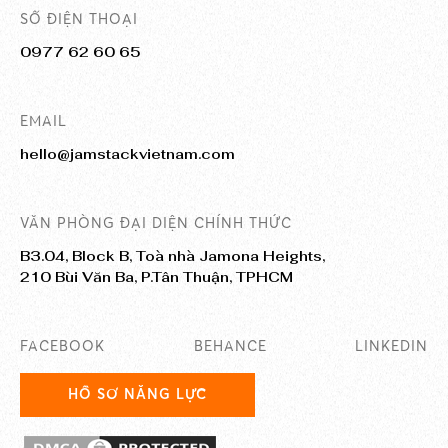
SỐ ĐIỆN THOẠI
0977 62 60 65
EMAIL
hello@jamstackvietnam.com
VĂN PHÒNG ĐẠI DIỆN CHÍNH THỨC
B3.04, Block B, Toà nhà Jamona Heights,
210 Bùi Văn Ba, P.Tân Thuận, TPHCM
FACEBOOK
BEHANCE
LINKEDIN
HỒ SƠ NĂNG LỰC