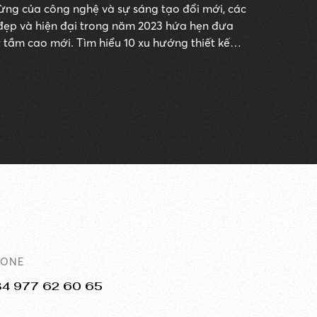
gừng của công nghệ và sự sáng tạo đổi mới, các
 đẹp và hiện đại trong năm 2023 hứa hẹn đưa
 tầm cao mới. Tìm hiểu 10 xu hướng thiết kế
ứa hẹn sẽ mang đến trải nghiệm người dùng
g web nổi bật trên nền tảng kỹ thuật số. Cùng
 viết.
HONE
84 977 62 60 65