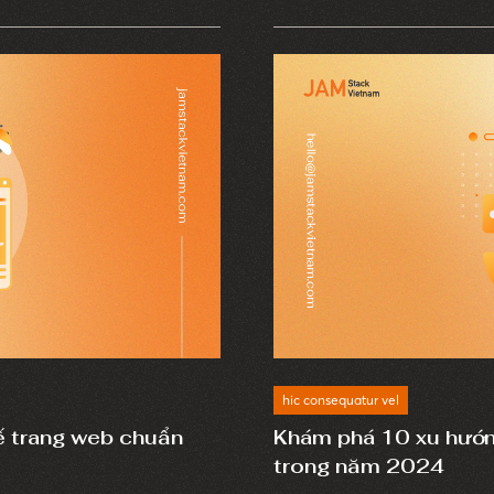
là chìa khóa thành công, 
một cách hiệu quả. Cùng n
hic consequatur vel
kế trang web chuẩn
Khám phá 10 xu hướng
trong năm 2024