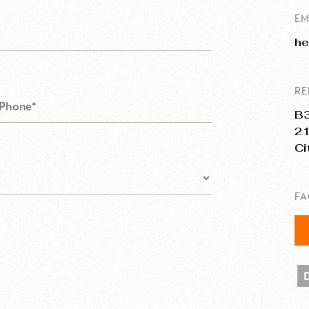
EM
he
RE
B3
21
Ci
F