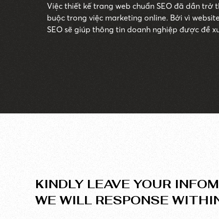
Việc thiết kế trang web chuẩn SEO đã dần trở 
buộc trong việc marketing online. Bởi vì websi
SEO sẽ giúp thông tin doanh nghiệp được đề xu
dùng (hay còn gọi là khách hàng tiềm năng). Tuy nhiên, trong quá trình tối
ưu hóa website chuẩn SEO thì rất nhiều doanh
lầm khiến website bị Google đánh giá thấp và g
xếp hạng tìm kiếm. Tất cả sẽ được JAMstack Vi
ngay trong bài viết này. Cùng tìm hiểu nhé.
KINDLY LEAVE YOUR INFOM
WE WILL RESPONSE WITHI