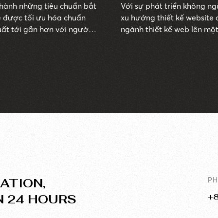
thành những tiêu chuẩn bắt
Với sự phát triển không n
te được tối ưu hóa chuẩn
xu hướng thiết kế website
ất tới gần hơn với người
ngành thiết kế web lên một
website đẹp và hiện đại h
 nghiệp mắc phải những sai
tuyệt vời và giúp các tran
iảm vị trí trên các bảng
khám phá chi tiết trong bài
etnam bật mí và giải đáp
ATION,
P
N 24 HOURS
+